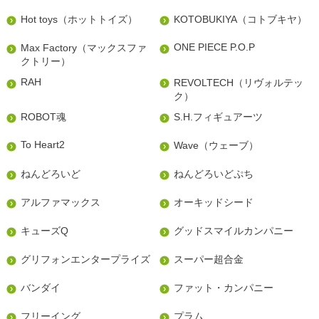
Hot toys（ホットトイズ）
KOTOBUKIYA（コトブキヤ）
ONE PIECE P.O.P
Max Factory（マックスファ
クトリー）
RAH
REVOLTECH（リヴォルテッ
ク）
ROBOT魂
S.H.フィギュアーツ
To Heart2
Wave（ウェーブ）
ねんどろいど
ねんどろいどぷち
アルファマックス
オーキッドシード
キューズQ
グッドスマイルカンパニー
グリフォンエンタープライズ
スーパー超合金
バンダイ
ファット・カンパニー
フリーイング
プラム