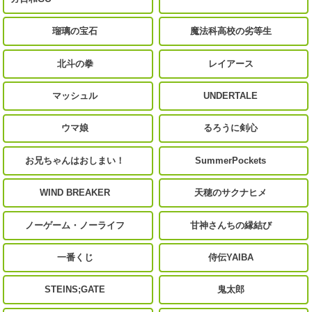
瑠璃の宝石
魔法科高校の劣等生
北斗の拳
レイアース
マッシュル
UNDERTALE
ウマ娘
るろうに剣心
お兄ちゃんはおしまい！
SummerPockets
WIND BREAKER
天穂のサクナヒメ
ノーゲーム・ノーライフ
甘神さんちの縁結び
一番くじ
侍伝YAIBA
STEINS;GATE
鬼太郎