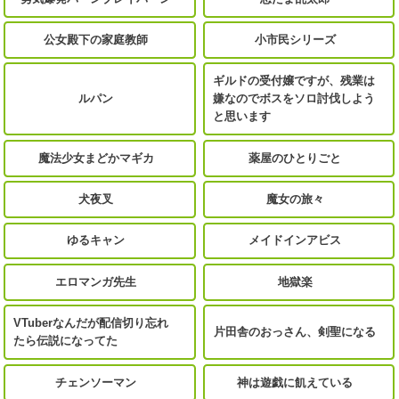
公女殿下の家庭教師
小市民シリーズ
ギルドの受付嬢ですが、残業は
ルパン
嫌なのでボスをソロ討伐しよう
と思います
魔法少女まどかマギカ
薬屋のひとりごと
犬夜叉
魔女の旅々
ゆるキャン
メイドインアビス
エロマンガ先生
地獄楽
VTuberなんだが配信切り忘れ
片田舎のおっさん、剣聖になる
たら伝説になってた
チェンソーマン
神は遊戯に飢えている