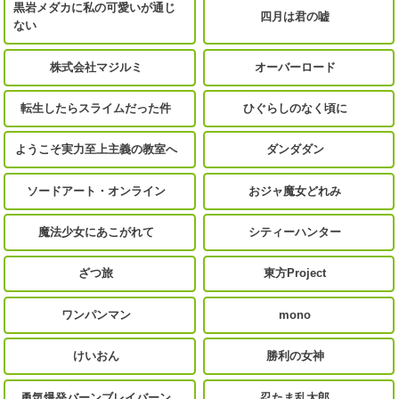
黒岩メダカに私の可愛いが通じ
四月は君の嘘
ない
株式会社マジルミ
オーバーロード
転生したらスライムだった件
ひぐらしのなく頃に
ようこそ実力至上主義の教室へ
ダンダダン
ソードアート・オンライン
おジャ魔女どれみ
魔法少女にあこがれて
シティーハンター
ざつ旅
東方Project
ワンパンマン
mono
けいおん
勝利の女神
勇気爆発バーンブレイバーン
忍たま乱太郎