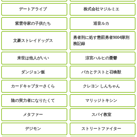
デートアライブ
株式会社マジルミエ
紫雲寺家の子供たち
巡音ルカ
勇者刑に処す懲罰勇者9004隊刑
文豪ストレイドッグス
務記録
来世は他人がいい
涼宮ハルヒの憂鬱
ダンジョン飯
バカとテストと召喚獣
カードキャプターさくら
クレヨン しんちゃん
陰の実力者になりたくて
マリッジトキシン
メタファー
スパイ教室
デジモン
ストリートファイター