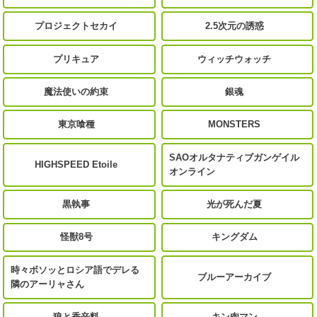
プロジェクトセカイ
2.5次元の誘惑
プリキュア
ウィッチウォッチ
魔法使いの約束
銀魂
東京喰種
MONSTERS
SAOオルタナティブガンゲイル
HIGHSPEED Etoile
オンライン
黒執事
光が死んだ夏
怪獣8号
キングダム
時々ボソッとロシア語でデレる
ブルーアーカイブ
隣のアーリャさん
狼と香辛料
キン肉マン