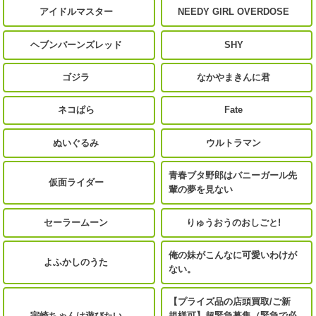
アイドルマスター
NEEDY GIRL OVERDOSE
ヘブンバーンズレッド
SHY
ゴジラ
なかやまきんに君
ネコぱら
Fate
ぬいぐるみ
ウルトラマン
青春ブタ野郎はバニーガール先
仮面ライダー
輩の夢を見ない
セーラームーン
りゅうおうのおしごと!
俺の妹がこんなに可愛いわけが
よふかしのうた
ない。
【プライズ品の店頭買取/ご新
宇崎ちゃんは遊びたい
規様可】超緊急募集（緊急で必