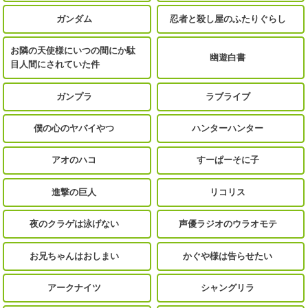
ガンダム
忍者と殺し屋のふたりぐらし
お隣の天使様にいつの間にか駄
幽遊白書
目人間にされていた件
ガンプラ
ラブライブ
僕の心のヤバイやつ
ハンターハンター
アオのハコ
すーぱーそに子
進撃の巨人
リコリス
夜のクラゲは泳げない
声優ラジオのウラオモテ
お兄ちゃんはおしまい
かぐや様は告らせたい
アークナイツ
シャングリラ