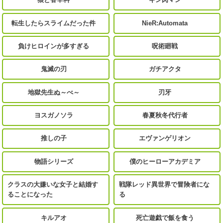
転生したらスライムだった件
NieR:Automata
負けヒロインが多すぎる
呪術廻戦
鬼滅の刃
ガチアクタ
地獄先生ぬ～べ～
刃牙
ヨスガノソラ
春夏秋冬代行者
推しの子
エヴァンゲリオン
物語シリーズ
僕のヒーローアカデミア
クラスの大嫌いな女子と結婚す
戦隊レッド異世界で冒険者にな
ることになった
る
キルアオ
死亡遊戯で飯を食う