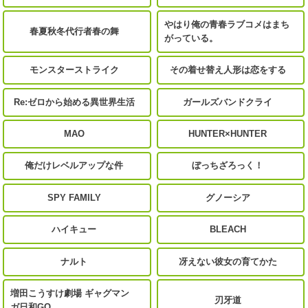
やはり俺の青春ラブコメはまち
春夏秋冬代行者春の舞
がっている。
モンスターストライク
その着せ替え人形は恋をする
Re:ゼロから始める異世界生活
ガールズバンドクライ
MAO
HUNTER×HUNTER
俺だけレベルアップな件
ぼっちざろっく！
SPY FAMILY
グノーシア
ハイキュー
BLEACH
ナルト
冴えない彼女の育てかた
増田こうすけ劇場 ギャグマン
刃牙道
ガ日和GO