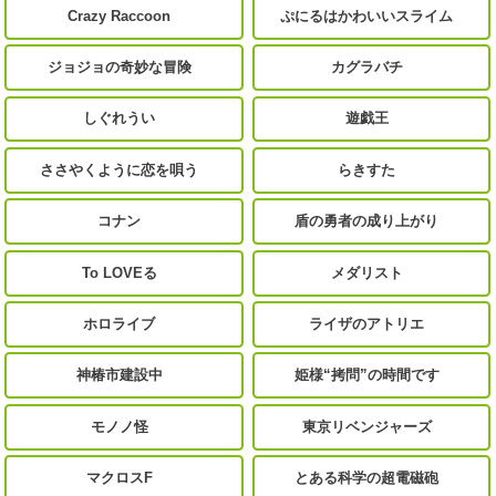
Crazy Raccoon
ぷにるはかわいいスライム
ジョジョの奇妙な冒険
カグラバチ
しぐれうい
遊戯王
ささやくように恋を唄う
らきすた
コナン
盾の勇者の成り上がり
To LOVEる
メダリスト
ホロライブ
ライザのアトリエ
神椿市建設中
姫様“拷問”の時間です
モノノ怪
東京リベンジャーズ
マクロスF
とある科学の超電磁砲