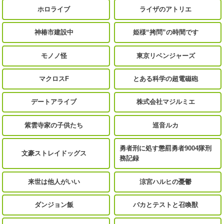
ホロライブ
ライザのアトリエ
神椿市建設中
姫様“拷問”の時間です
モノノ怪
東京リベンジャーズ
マクロスF
とある科学の超電磁砲
デートアライブ
株式会社マジルミエ
紫雲寺家の子供たち
巡音ルカ
勇者刑に処す懲罰勇者9004隊刑
文豪ストレイドッグス
務記録
来世は他人がいい
涼宮ハルヒの憂鬱
ダンジョン飯
バカとテストと召喚獣