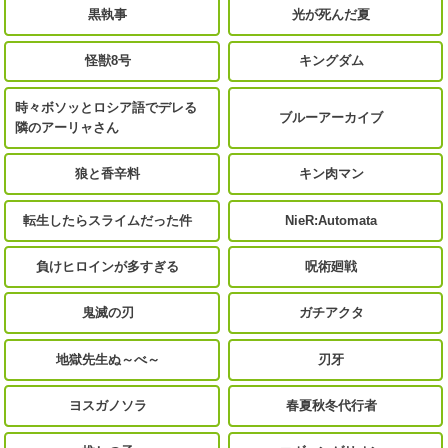
黒執事
光が死んだ夏
怪獣8号
キングダム
時々ボソッとロシア語でデレる
ブルーアーカイブ
隣のアーリャさん
狼と香辛料
キン肉マン
転生したらスライムだった件
NieR:Automata
負けヒロインが多すぎる
呪術廻戦
鬼滅の刃
ガチアクタ
地獄先生ぬ～べ～
刃牙
ヨスガノソラ
春夏秋冬代行者