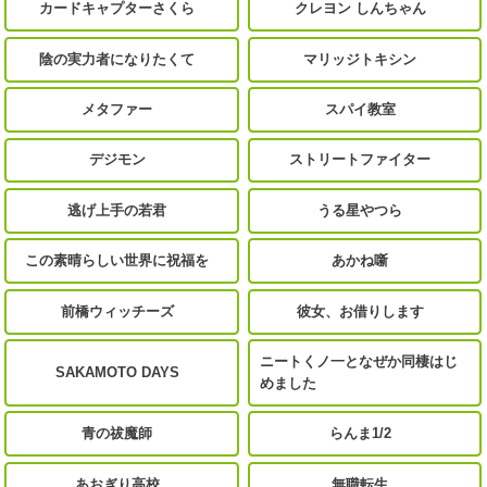
カードキャプターさくら
クレヨン しんちゃん
陰の実力者になりたくて
マリッジトキシン
メタファー
スパイ教室
デジモン
ストリートファイター
逃げ上手の若君
うる星やつら
この素晴らしい世界に祝福を
あかね噺
前橋ウィッチーズ
彼女、お借りします
ニートくノ一となぜか同棲はじ
SAKAMOTO DAYS
めました
青の祓魔師
らんま1/2
あおぎり高校
無職転生