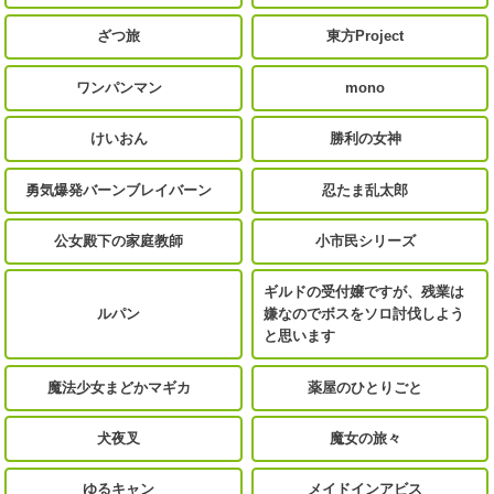
ざつ旅
東方Project
ワンパンマン
mono
けいおん
勝利の女神
勇気爆発バーンブレイバーン
忍たま乱太郎
公女殿下の家庭教師
小市民シリーズ
ギルドの受付嬢ですが、残業は
ルパン
嫌なのでボスをソロ討伐しよう
と思います
魔法少女まどかマギカ
薬屋のひとりごと
犬夜叉
魔女の旅々
ゆるキャン
メイドインアビス