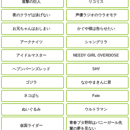
進撃の巨人
リコリス
夜のクラゲは泳げない
声優ラジオのウラオモテ
お兄ちゃんはおしまい
かぐや様は告らせたい
アークナイツ
シャングリラ
アイドルマスター
NEEDY GIRL OVERDOSE
ヘブンバーンズレッド
SHY
ゴジラ
なかやまきんに君
ネコぱら
Fate
ぬいぐるみ
ウルトラマン
青春ブタ野郎はバニーガール先
仮面ライダー
輩の夢を見ない