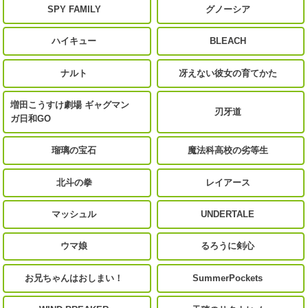
SPY FAMILY
グノーシア
ハイキュー
BLEACH
ナルト
冴えない彼女の育てかた
増田こうすけ劇場 ギャグマン
刃牙道
ガ日和GO
瑠璃の宝石
魔法科高校の劣等生
北斗の拳
レイアース
マッシュル
UNDERTALE
ウマ娘
るろうに剣心
お兄ちゃんはおしまい！
SummerPockets