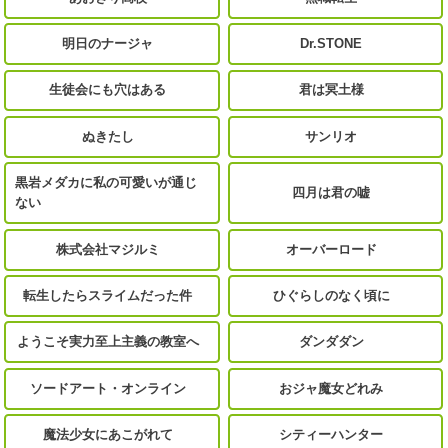
明日のナージャ
Dr.STONE
生徒会にも穴はある
君は冥土様
ぬきたし
サンリオ
黒岩メダカに私の可愛いが通じ
四月は君の嘘
ない
株式会社マジルミ
オーバーロード
転生したらスライムだった件
ひぐらしのなく頃に
ようこそ実力至上主義の教室へ
ダンダダン
ソードアート・オンライン
おジャ魔女どれみ
魔法少女にあこがれて
シティーハンター