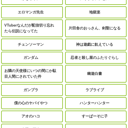
エロマンガ先生
地獄楽
VTuberなんだが配信切り忘れ
片田舎のおっさん、剣聖になる
たら伝説になってた
チェンソーマン
神は遊戯に飢えている
ガンダム
忍者と殺し屋のふたりぐらし
お隣の天使様にいつの間にか駄
幽遊白書
目人間にされていた件
ガンプラ
ラブライブ
僕の心のヤバイやつ
ハンターハンター
アオのハコ
すーぱーそに子