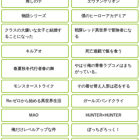
推しの子
エヴァンゲリオン
物語シリーズ
僕のヒーローアカデミア
クラスの大嫌いな女子と結婚す
戦隊レッド異世界で冒険者にな
ることになった
る
キルアオ
死亡遊戯で飯を食う
やはり俺の青春ラブコメはまち
春夏秋冬代行者春の舞
がっている。
モンスターストライク
その着せ替え人形は恋をする
Re:ゼロから始める異世界生活
ガールズバンドクライ
MAO
HUNTER×HUNTER
俺だけレベルアップな件
ぼっちざろっく！