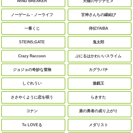
WIND BREAKER
天穂のサクナヒメ
ノーゲーム・ノーライフ
甘神さんちの縁結び
一番くじ
侍伝YAIBA
STEINS;GATE
鬼太郎
Crazy Raccoon
ぷにるはかわいいスライム
ジョジョの奇妙な冒険
カグラバチ
しぐれうい
遊戯王
ささやくように恋を唄う
らきすた
コナン
盾の勇者の成り上がり
To LOVEる
メダリスト