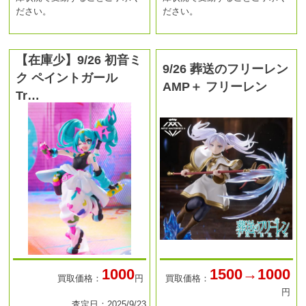
ださい。
ださい。
【在庫少】9/26 初音ミ
9/26 葬送のフリーレン
ク ペイントガール
AMP＋ フリーレン
Tr…
1000
1500→1000
買取価格：
円
買取価格：
円
査定日：2025/9/23