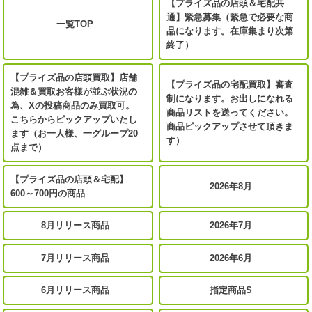
【プライズ品の店頭＆宅配共
通】緊急募集（緊急で必要な商
一覧TOP
品になります。在庫集まり次第
終了）
【プライズ品の店頭買取】店舗
【プライズ品の宅配買取】審査
混雑＆買取お客様が並ぶ状況の
制になります。お出しになれる
為、Xの投稿商品のみ買取可。
商品リストを送ってください。
こちらからピックアップいたし
商品ピックアップさせて頂きま
ます（お一人様、一グループ20
す）
点まで）
【プライズ品の店頭＆宅配】
2026年8月
600～700円の商品
8月リリース商品
2026年7月
7月リリース商品
2026年6月
6月リリース商品
指定商品S