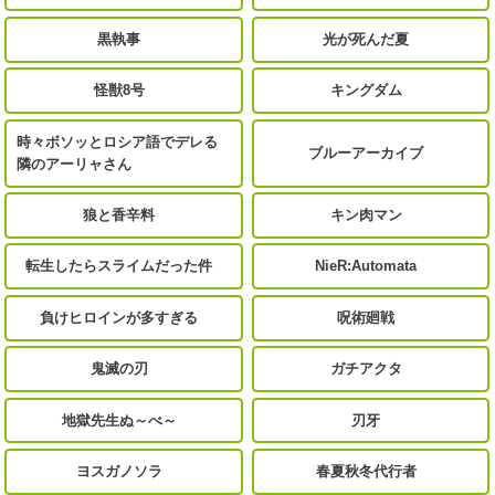
黒執事
光が死んだ夏
怪獣8号
キングダム
時々ボソッとロシア語でデレる
ブルーアーカイブ
隣のアーリャさん
狼と香辛料
キン肉マン
転生したらスライムだった件
NieR:Automata
負けヒロインが多すぎる
呪術廻戦
鬼滅の刃
ガチアクタ
地獄先生ぬ～べ～
刃牙
ヨスガノソラ
春夏秋冬代行者