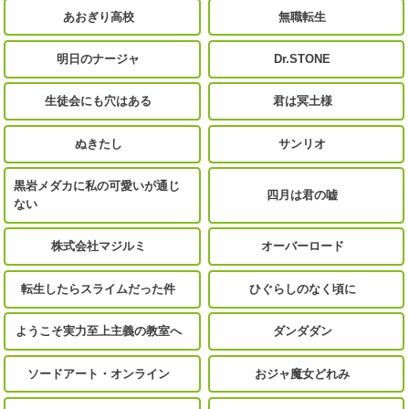
あおぎり高校
無職転生
明日のナージャ
Dr.STONE
生徒会にも穴はある
君は冥土様
ぬきたし
サンリオ
黒岩メダカに私の可愛いが通じ
四月は君の嘘
ない
株式会社マジルミ
オーバーロード
転生したらスライムだった件
ひぐらしのなく頃に
ようこそ実力至上主義の教室へ
ダンダダン
ソードアート・オンライン
おジャ魔女どれみ