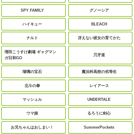
SPY FAMILY
グノーシア
ハイキュー
BLEACH
ナルト
冴えない彼女の育てかた
増田こうすけ劇場 ギャグマン
刃牙道
ガ日和GO
瑠璃の宝石
魔法科高校の劣等生
北斗の拳
レイアース
マッシュル
UNDERTALE
ウマ娘
るろうに剣心
お兄ちゃんはおしまい！
SummerPockets