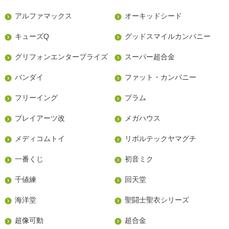
アルファマックス
オーキッドシード
キューズQ
グッドスマイルカンパニー
グリフォンエンタープライズ
スーパー超合金
バンダイ
ファット・カンパニー
フリーイング
プラム
プレイアーツ改
メガハウス
メディコムトイ
リボルテックヤマグチ
一番くじ
初音ミク
千値練
回天堂
海洋堂
聖闘士聖衣シリーズ
超像可動
超合金