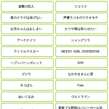
進撃の巨人
リコリス
夜のクラゲは泳げない
声優ラジオのウラオモテ
お兄ちゃんはおしまい
かぐや様は告らせたい
アークナイツ
シャングリラ
アイドルマスター
NEEDY GIRL OVERDOSE
ヘブンバーンズレッド
SHY
ゴジラ
なかやまきんに君
ネコぱら
Fate
ぬいぐるみ
ウルトラマン
青春ブタ野郎はバニーガール先