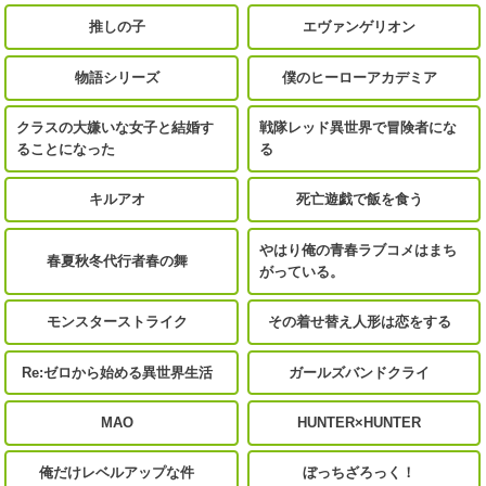
推しの子
エヴァンゲリオン
物語シリーズ
僕のヒーローアカデミア
クラスの大嫌いな女子と結婚す
戦隊レッド異世界で冒険者にな
ることになった
る
キルアオ
死亡遊戯で飯を食う
やはり俺の青春ラブコメはまち
春夏秋冬代行者春の舞
がっている。
モンスターストライク
その着せ替え人形は恋をする
Re:ゼロから始める異世界生活
ガールズバンドクライ
MAO
HUNTER×HUNTER
俺だけレベルアップな件
ぼっちざろっく！