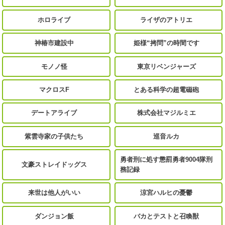
ホロライブ
ライザのアトリエ
神椿市建設中
姫様“拷問”の時間です
モノノ怪
東京リベンジャーズ
マクロスF
とある科学の超電磁砲
デートアライブ
株式会社マジルミエ
紫雲寺家の子供たち
巡音ルカ
勇者刑に処す懲罰勇者9004隊刑
文豪ストレイドッグス
務記録
来世は他人がいい
涼宮ハルヒの憂鬱
ダンジョン飯
バカとテストと召喚獣