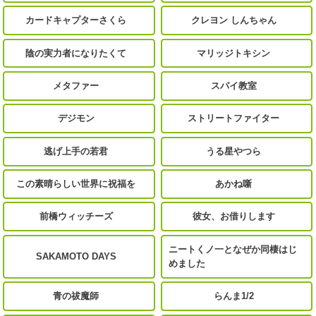
カードキャプターさくら
クレヨン しんちゃん
陰の実力者になりたくて
マリッジトキシン
メタファー
スパイ教室
デジモン
ストリートファイター
逃げ上手の若君
うる星やつら
この素晴らしい世界に祝福を
あかね噺
前橋ウィッチーズ
彼女、お借りします
ニートくノ一となぜか同棲はじ
SAKAMOTO DAYS
めました
青の祓魔師
らんま1/2