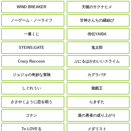
WIND BREAKER
天穂のサクナヒメ
ノーゲーム・ノーライフ
甘神さんちの縁結び
一番くじ
侍伝YAIBA
STEINS;GATE
鬼太郎
Crazy Raccoon
ぷにるはかわいいスライム
ジョジョの奇妙な冒険
カグラバチ
しぐれうい
遊戯王
ささやくように恋を唄う
らきすた
コナン
盾の勇者の成り上がり
To LOVEる
メダリスト