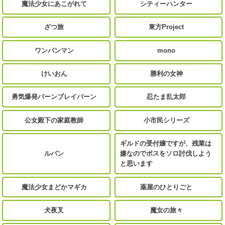
魔法少女にあこがれて
シティーハンター
ざつ旅
東方Project
ワンパンマン
mono
けいおん
勝利の女神
勇気爆発バーンブレイバーン
忍たま乱太郎
公女殿下の家庭教師
小市民シリーズ
ギルドの受付嬢ですが、残業は
ルパン
嫌なのでボスをソロ討伐しよう
と思います
魔法少女まどかマギカ
薬屋のひとりごと
犬夜叉
魔女の旅々