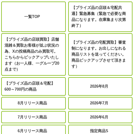
【プライズ品の店頭＆宅配共
通】緊急募集（緊急で必要な商
一覧TOP
品になります。在庫集まり次第
終了）
【プライズ品の店頭買取】店舗
【プライズ品の宅配買取】審査
混雑＆買取お客様が並ぶ状況の
制になります。お出しになれる
為、Xの投稿商品のみ買取可。
商品リストを送ってください。
こちらからピックアップいたし
商品ピックアップさせて頂きま
ます（お一人様、一グループ20
す）
点まで）
【プライズ品の店頭＆宅配】
2026年8月
600～700円の商品
8月リリース商品
2026年7月
7月リリース商品
2026年6月
6月リリース商品
指定商品S