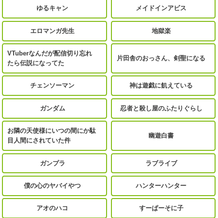
ゆるキャン
メイドインアビス
エロマンガ先生
地獄楽
VTuberなんだが配信切り忘れ
片田舎のおっさん、剣聖になる
たら伝説になってた
チェンソーマン
神は遊戯に飢えている
ガンダム
忍者と殺し屋のふたりぐらし
お隣の天使様にいつの間にか駄
幽遊白書
目人間にされていた件
ガンプラ
ラブライブ
僕の心のヤバイやつ
ハンターハンター
アオのハコ
すーぱーそに子