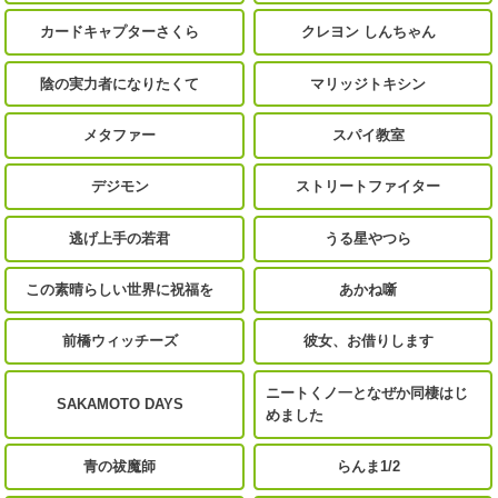
カードキャプターさくら
クレヨン しんちゃん
陰の実力者になりたくて
マリッジトキシン
メタファー
スパイ教室
デジモン
ストリートファイター
逃げ上手の若君
うる星やつら
この素晴らしい世界に祝福を
あかね噺
前橋ウィッチーズ
彼女、お借りします
ニートくノ一となぜか同棲はじ
SAKAMOTO DAYS
めました
青の祓魔師
らんま1/2