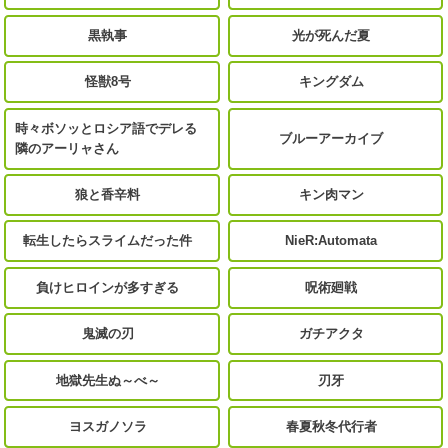
黒執事
光が死んだ夏
怪獣8号
キングダム
時々ボソッとロシア語でデレる
ブルーアーカイブ
隣のアーリャさん
狼と香辛料
キン肉マン
転生したらスライムだった件
NieR:Automata
負けヒロインが多すぎる
呪術廻戦
鬼滅の刃
ガチアクタ
地獄先生ぬ～べ～
刃牙
ヨスガノソラ
春夏秋冬代行者