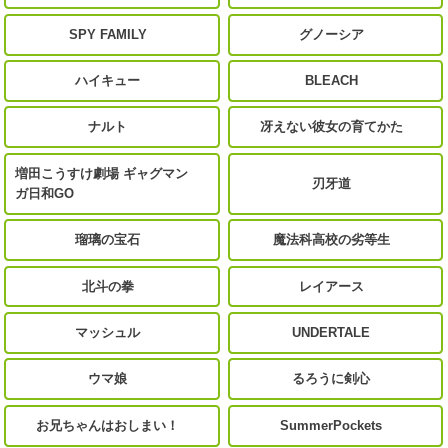
SPY FAMILY
グノーシア
ハイキュー
BLEACH
ナルト
冴えない彼女の育てかた
増田こうすけ劇場 ギャグマン
刃牙道
ガ日和GO
瑠璃の宝石
魔法科高校の劣等生
北斗の拳
レイアース
マッシュル
UNDERTALE
ウマ娘
るろうに剣心
お兄ちゃんはおしまい！
SummerPockets