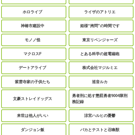
ホロライブ
ライザのアトリエ
神椿市建設中
姫様“拷問”の時間です
モノノ怪
東京リベンジャーズ
マクロスF
とある科学の超電磁砲
デートアライブ
株式会社マジルミエ
紫雲寺家の子供たち
巡音ルカ
勇者刑に処す懲罰勇者9004隊刑
文豪ストレイドッグス
務記録
来世は他人がいい
涼宮ハルヒの憂鬱
ダンジョン飯
バカとテストと召喚獣