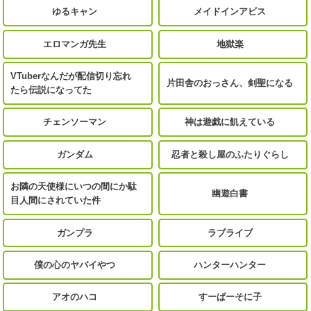
ゆるキャン
メイドインアビス
エロマンガ先生
地獄楽
VTuberなんだが配信切り忘れ
片田舎のおっさん、剣聖になる
たら伝説になってた
チェンソーマン
神は遊戯に飢えている
ガンダム
忍者と殺し屋のふたりぐらし
お隣の天使様にいつの間にか駄
幽遊白書
目人間にされていた件
ガンプラ
ラブライブ
僕の心のヤバイやつ
ハンターハンター
アオのハコ
すーぱーそに子