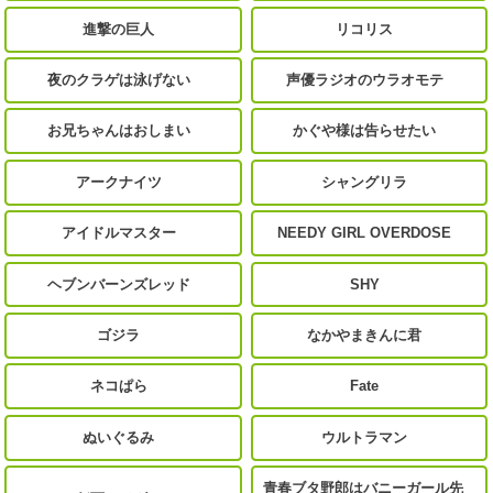
進撃の巨人
リコリス
夜のクラゲは泳げない
声優ラジオのウラオモテ
お兄ちゃんはおしまい
かぐや様は告らせたい
アークナイツ
シャングリラ
アイドルマスター
NEEDY GIRL OVERDOSE
ヘブンバーンズレッド
SHY
ゴジラ
なかやまきんに君
ネコぱら
Fate
ぬいぐるみ
ウルトラマン
青春ブタ野郎はバニーガール先