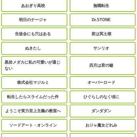
あおぎり高校
無職転生
明日のナージャ
Dr.STONE
生徒会にも穴はある
君は冥土様
ぬきたし
サンリオ
黒岩メダカに私の可愛いが通じ
四月は君の嘘
ない
株式会社マジルミ
オーバーロード
転生したらスライムだった件
ひぐらしのなく頃に
ようこそ実力至上主義の教室へ
ダンダダン
ソードアート・オンライン
おジャ魔女どれみ