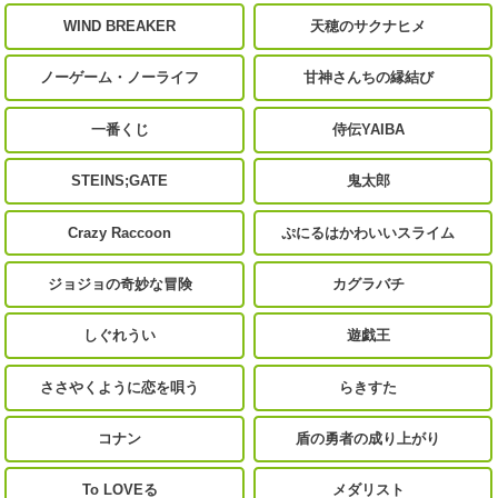
WIND BREAKER
天穂のサクナヒメ
ノーゲーム・ノーライフ
甘神さんちの縁結び
一番くじ
侍伝YAIBA
STEINS;GATE
鬼太郎
Crazy Raccoon
ぷにるはかわいいスライム
ジョジョの奇妙な冒険
カグラバチ
しぐれうい
遊戯王
ささやくように恋を唄う
らきすた
コナン
盾の勇者の成り上がり
To LOVEる
メダリスト