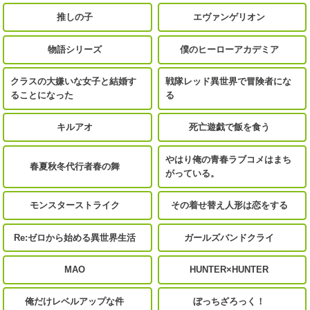
推しの子
エヴァンゲリオン
物語シリーズ
僕のヒーローアカデミア
クラスの大嫌いな女子と結婚す
戦隊レッド異世界で冒険者にな
ることになった
る
キルアオ
死亡遊戯で飯を食う
やはり俺の青春ラブコメはまち
春夏秋冬代行者春の舞
がっている。
モンスターストライク
その着せ替え人形は恋をする
Re:ゼロから始める異世界生活
ガールズバンドクライ
MAO
HUNTER×HUNTER
俺だけレベルアップな件
ぼっちざろっく！