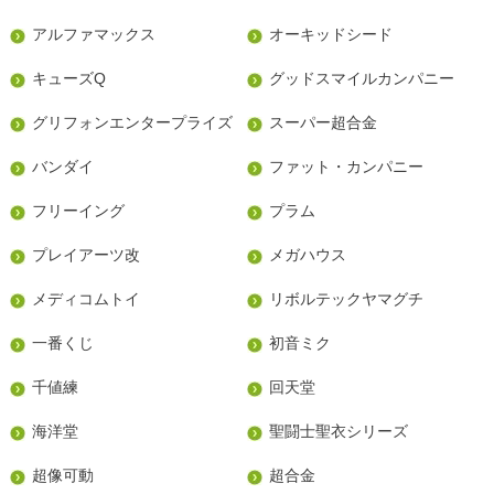
アルファマックス
オーキッドシード
キューズQ
グッドスマイルカンパニー
グリフォンエンタープライズ
スーパー超合金
バンダイ
ファット・カンパニー
フリーイング
プラム
プレイアーツ改
メガハウス
メディコムトイ
リボルテックヤマグチ
一番くじ
初音ミク
千値練
回天堂
海洋堂
聖闘士聖衣シリーズ
超像可動
超合金