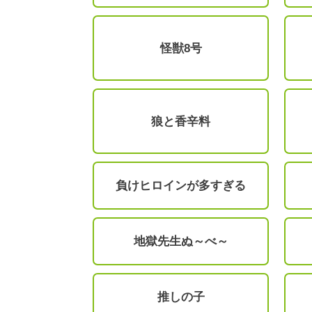
怪獣8号
狼と香辛料
負けヒロインが多すぎる
地獄先生ぬ～べ～
推しの子