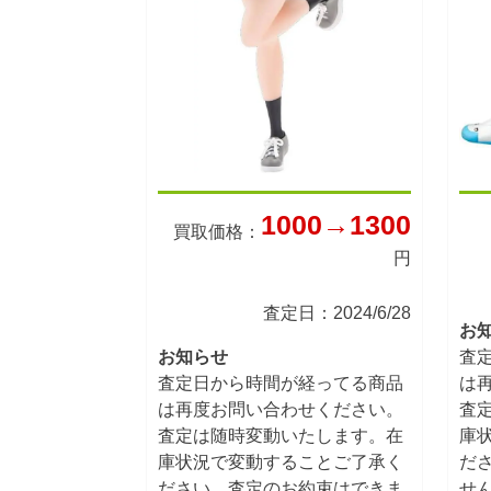
1000→1300
買取価格：
円
査定日：2024/6/28
お
お知らせ
査
査定日から時間が経ってる商品
は
は再度お問い合わせください。
査
査定は随時変動いたします。在
庫
庫状況で変動することご了承く
だ
ださい。査定のお約束はできま
せ