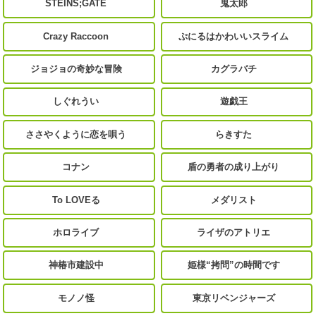
STEINS;GATE
鬼太郎
Crazy Raccoon
ぷにるはかわいいスライム
ジョジョの奇妙な冒険
カグラバチ
しぐれうい
遊戯王
ささやくように恋を唄う
らきすた
コナン
盾の勇者の成り上がり
To LOVEる
メダリスト
ホロライブ
ライザのアトリエ
神椿市建設中
姫様“拷問”の時間です
モノノ怪
東京リベンジャーズ