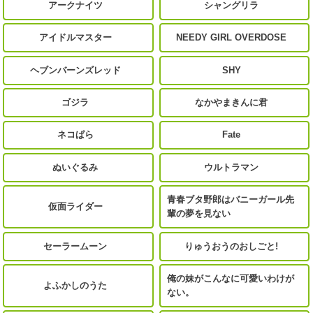
アークナイツ
シャングリラ
アイドルマスター
NEEDY GIRL OVERDOSE
ヘブンバーンズレッド
SHY
ゴジラ
なかやまきんに君
ネコぱら
Fate
ぬいぐるみ
ウルトラマン
青春ブタ野郎はバニーガール先
仮面ライダー
輩の夢を見ない
セーラームーン
りゅうおうのおしごと!
俺の妹がこんなに可愛いわけが
よふかしのうた
ない。