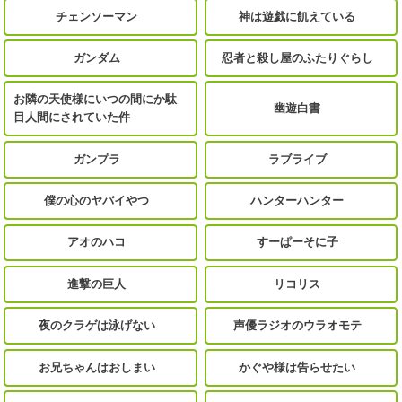
チェンソーマン
神は遊戯に飢えている
ガンダム
忍者と殺し屋のふたりぐらし
お隣の天使様にいつの間にか駄
幽遊白書
目人間にされていた件
ガンプラ
ラブライブ
僕の心のヤバイやつ
ハンターハンター
アオのハコ
すーぱーそに子
進撃の巨人
リコリス
夜のクラゲは泳げない
声優ラジオのウラオモテ
お兄ちゃんはおしまい
かぐや様は告らせたい