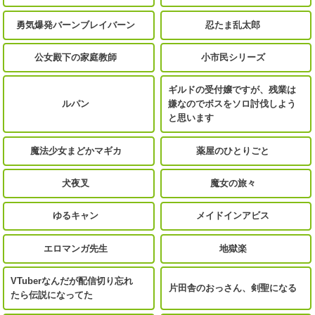
勇気爆発バーンブレイバーン
忍たま乱太郎
公女殿下の家庭教師
小市民シリーズ
ギルドの受付嬢ですが、残業は
ルパン
嫌なのでボスをソロ討伐しよう
と思います
魔法少女まどかマギカ
薬屋のひとりごと
犬夜叉
魔女の旅々
ゆるキャン
メイドインアビス
エロマンガ先生
地獄楽
VTuberなんだが配信切り忘れ
片田舎のおっさん、剣聖になる
たら伝説になってた