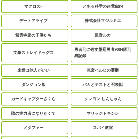
マクロスF
とある科学の超電磁砲
デートアライブ
株式会社マジルミエ
紫雲寺家の子供たち
巡音ルカ
勇者刑に処す懲罰勇者9004隊刑
文豪ストレイドッグス
務記録
来世は他人がいい
涼宮ハルヒの憂鬱
ダンジョン飯
バカとテストと召喚獣
カードキャプターさくら
クレヨン しんちゃん
陰の実力者になりたくて
マリッジトキシン
メタファー
スパイ教室