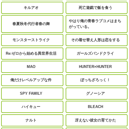
キルアオ
死亡遊戯で飯を食う
やはり俺の青春ラブコメはまち
春夏秋冬代行者春の舞
がっている。
モンスターストライク
その着せ替え人形は恋をする
Re:ゼロから始める異世界生活
ガールズバンドクライ
MAO
HUNTER×HUNTER
俺だけレベルアップな件
ぼっちざろっく！
SPY FAMILY
グノーシア
ハイキュー
BLEACH
ナルト
冴えない彼女の育てかた