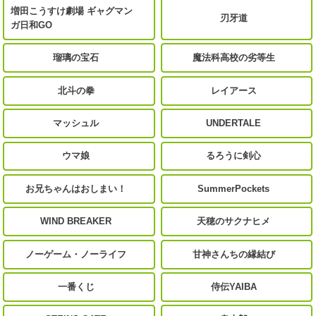
増田こうすけ劇場 ギャグマン
刃牙道
ガ日和GO
瑠璃の宝石
魔法科高校の劣等生
北斗の拳
レイアース
マッシュル
UNDERTALE
ウマ娘
るろうに剣心
お兄ちゃんはおしまい！
SummerPockets
WIND BREAKER
天穂のサクナヒメ
ノーゲーム・ノーライフ
甘神さんちの縁結び
一番くじ
侍伝YAIBA