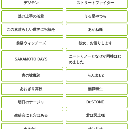
デジモン
ストリートファイター
逃げ上手の若君
うる星やつら
この素晴らしい世界に祝福を
あかね噺
前橋ウィッチーズ
彼女、お借りします
ニートくノ一となぜか同棲はじ
SAKAMOTO DAYS
めました
青の祓魔師
らんま1/2
あおぎり高校
無職転生
明日のナージャ
Dr.STONE
生徒会にも穴はある
君は冥土様
ぬきたし
サンリオ