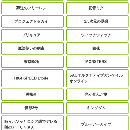
葬送のフリーレン
初音ミク
プロジェクトセカイ
2.5次元の誘惑
プリキュア
ウィッチウォッチ
魔法使いの約束
銀魂
東京喰種
MONSTERS
SAOオルタナティブガンゲイル
HIGHSPEED Etoile
オンライン
黒執事
光が死んだ夏
怪獣8号
キングダム
時々ボソッとロシア語でデレる
ブルーアーカイブ
隣のアーリャさん