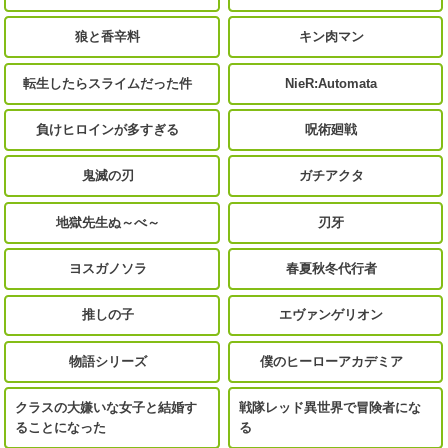
狼と香辛料
キン肉マン
転生したらスライムだった件
NieR:Automata
負けヒロインが多すぎる
呪術廻戦
鬼滅の刃
ガチアクタ
地獄先生ぬ～べ～
刃牙
ヨスガノソラ
春夏秋冬代行者
推しの子
エヴァンゲリオン
物語シリーズ
僕のヒーローアカデミア
クラスの大嫌いな女子と結婚す
戦隊レッド異世界で冒険者にな
ることになった
る