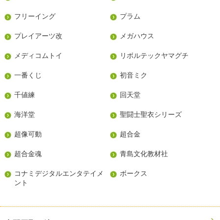
フリーイング
プラム
プレイアーツ改
メガハウス
メディコムトイ
リボルテックヤマグチ
一番くじ
初音ミク
千値練
回天堂
海洋堂
聖闘士聖衣シリーズ
超像可動
超合金
超合金魂
青島文化教材社
コナミデジタルエンタテイメ
ボークス
ント