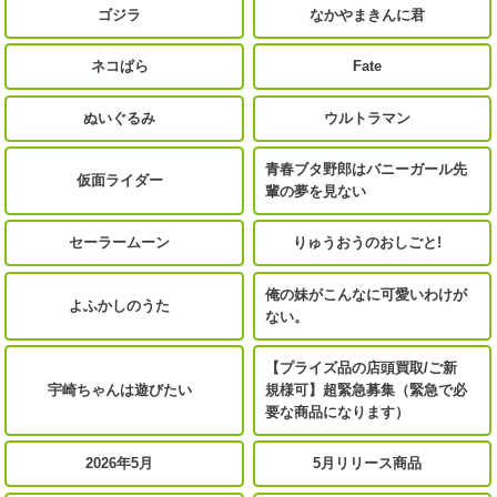
ゴジラ
なかやまきんに君
ネコぱら
Fate
ぬいぐるみ
ウルトラマン
青春ブタ野郎はバニーガール先
仮面ライダー
輩の夢を見ない
セーラームーン
りゅうおうのおしごと!
俺の妹がこんなに可愛いわけが
よふかしのうた
ない。
【プライズ品の店頭買取/ご新
宇崎ちゃんは遊びたい
規様可】超緊急募集（緊急で必
要な商品になります）
2026年5月
5月リリース商品