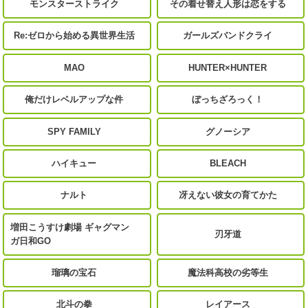
モンスターストライク
その着せ替え人形は恋をする
Re:ゼロから始める異世界生活
ガールズバンドクライ
MAO
HUNTER×HUNTER
俺だけレベルアップな件
ぼっちざろっく！
SPY FAMILY
グノーシア
ハイキュー
BLEACH
ナルト
冴えない彼女の育てかた
増田こうすけ劇場 ギャグマン
刃牙道
ガ日和GO
瑠璃の宝石
魔法科高校の劣等生
北斗の拳
レイアース