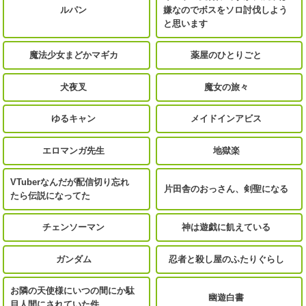
ルパン
嫌なのでボスをソロ討伐しよう
と思います
魔法少女まどかマギカ
薬屋のひとりごと
犬夜叉
魔女の旅々
ゆるキャン
メイドインアビス
エロマンガ先生
地獄楽
VTuberなんだが配信切り忘れ
片田舎のおっさん、剣聖になる
たら伝説になってた
チェンソーマン
神は遊戯に飢えている
ガンダム
忍者と殺し屋のふたりぐらし
お隣の天使様にいつの間にか駄
幽遊白書
目人間にされていた件