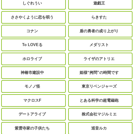
しぐれうい
遊戯王
ささやくように恋を唄う
らきすた
コナン
盾の勇者の成り上がり
To LOVEる
メダリスト
ホロライブ
ライザのアトリエ
神椿市建設中
姫様“拷問”の時間です
モノノ怪
東京リベンジャーズ
マクロスF
とある科学の超電磁砲
デートアライブ
株式会社マジルミエ
紫雲寺家の子供たち
巡音ルカ