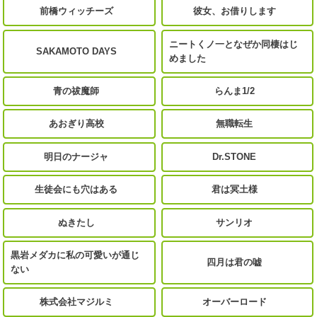
前橋ウィッチーズ
彼女、お借りします
ニートくノ一となぜか同棲はじ
SAKAMOTO DAYS
めました
青の祓魔師
らんま1/2
あおぎり高校
無職転生
明日のナージャ
Dr.STONE
生徒会にも穴はある
君は冥土様
ぬきたし
サンリオ
黒岩メダカに私の可愛いが通じ
四月は君の嘘
ない
株式会社マジルミ
オーバーロード