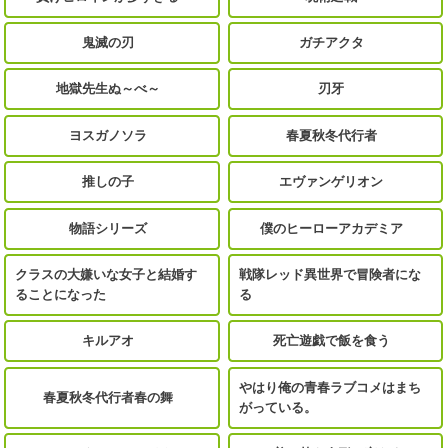
鬼滅の刃
ガチアクタ
地獄先生ぬ～べ～
刃牙
ヨスガノソラ
春夏秋冬代行者
推しの子
エヴァンゲリオン
物語シリーズ
僕のヒーローアカデミア
クラスの大嫌いな女子と結婚す
戦隊レッド異世界で冒険者にな
ることになった
る
キルアオ
死亡遊戯で飯を食う
やはり俺の青春ラブコメはまち
春夏秋冬代行者春の舞
がっている。