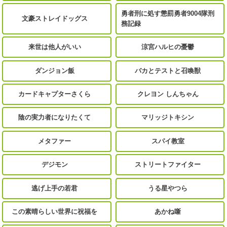
勇者刑に処す懲罰勇者9004隊刑
文豪ストレイドッグス
務記録
来世は他人がいい
涼宮ハルヒの憂鬱
ダンジョン飯
バカとテストと召喚獣
カードキャプターさくら
クレヨン しんちゃん
陰の実力者になりたくて
マリッジトキシン
メタファー
スパイ教室
デジモン
ストリートファイター
逃げ上手の若君
うる星やつら
この素晴らしい世界に祝福を
あかね噺