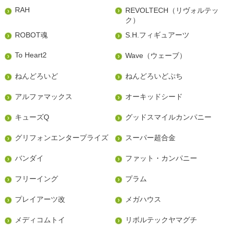
RAH
REVOLTECH（リヴォルテッ
ク）
ROBOT魂
S.H.フィギュアーツ
To Heart2
Wave（ウェーブ）
ねんどろいど
ねんどろいどぷち
アルファマックス
オーキッドシード
キューズQ
グッドスマイルカンパニー
グリフォンエンタープライズ
スーパー超合金
バンダイ
ファット・カンパニー
フリーイング
プラム
プレイアーツ改
メガハウス
メディコムトイ
リボルテックヤマグチ