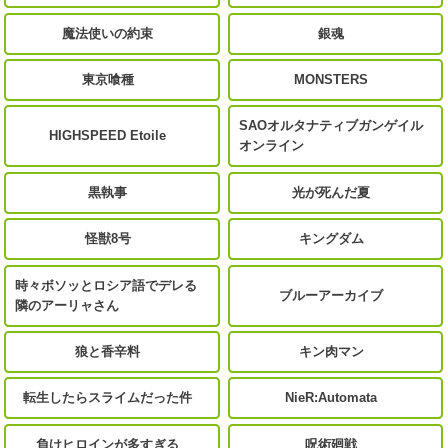
魔法使いの約束
銀魂
東京喰種
MONSTERS
SAOオルタナティブガンゲイル
HIGHSPEED Etoile
オンライン
黒執事
光が死んだ夏
怪獣8号
キングダム
時々ボソッとロシア語でデレる
ブルーアーカイブ
隣のアーリャさん
狼と香辛料
キン肉マン
転生したらスライムだった件
NieR:Automata
負けヒロインが多すぎる
呪術廻戦