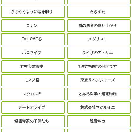
ささやくように恋を唄う
らきすた
コナン
盾の勇者の成り上がり
To LOVEる
メダリスト
ホロライブ
ライザのアトリエ
神椿市建設中
姫様“拷問”の時間です
モノノ怪
東京リベンジャーズ
マクロスF
とある科学の超電磁砲
デートアライブ
株式会社マジルミエ
紫雲寺家の子供たち
巡音ルカ