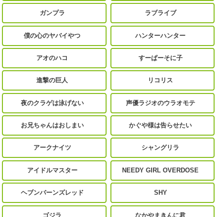
ガンプラ
ラブライブ
僕の心のヤバイやつ
ハンターハンター
アオのハコ
すーぱーそに子
進撃の巨人
リコリス
夜のクラゲは泳げない
声優ラジオのウラオモテ
お兄ちゃんはおしまい
かぐや様は告らせたい
アークナイツ
シャングリラ
アイドルマスター
NEEDY GIRL OVERDOSE
ヘブンバーンズレッド
SHY
ゴジラ
なかやまきんに君