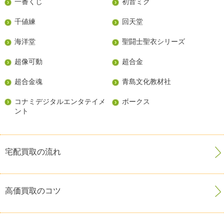
一番くじ
初音ミク
千値練
回天堂
海洋堂
聖闘士聖衣シリーズ
超像可動
超合金
超合金魂
青島文化教材社
コナミデジタルエンタテイメ
ボークス
ント
宅配買取の流れ
高価買取のコツ