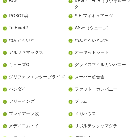
RAH
REVOLTECH（リヴォルテッ
ク）
ROBOT魂
S.H.フィギュアーツ
To Heart2
Wave（ウェーブ）
ねんどろいど
ねんどろいどぷち
アルファマックス
オーキッドシード
キューズQ
グッドスマイルカンパニー
グリフォンエンタープライズ
スーパー超合金
バンダイ
ファット・カンパニー
フリーイング
プラム
プレイアーツ改
メガハウス
メディコムトイ
リボルテックヤマグチ