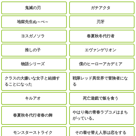
鬼滅の刃
ガチアクタ
地獄先生ぬ～べ～
刃牙
ヨスガノソラ
春夏秋冬代行者
推しの子
エヴァンゲリオン
物語シリーズ
僕のヒーローアカデミア
クラスの大嫌いな女子と結婚す
戦隊レッド異世界で冒険者にな
ることになった
る
キルアオ
死亡遊戯で飯を食う
やはり俺の青春ラブコメはまち
春夏秋冬代行者春の舞
がっている。
モンスターストライク
その着せ替え人形は恋をする