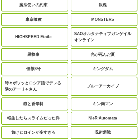
魔法使いの約束
銀魂
東京喰種
MONSTERS
SAOオルタナティブガンゲイル
HIGHSPEED Etoile
オンライン
黒執事
光が死んだ夏
怪獣8号
キングダム
時々ボソッとロシア語でデレる
ブルーアーカイブ
隣のアーリャさん
狼と香辛料
キン肉マン
転生したらスライムだった件
NieR:Automata
負けヒロインが多すぎる
呪術廻戦