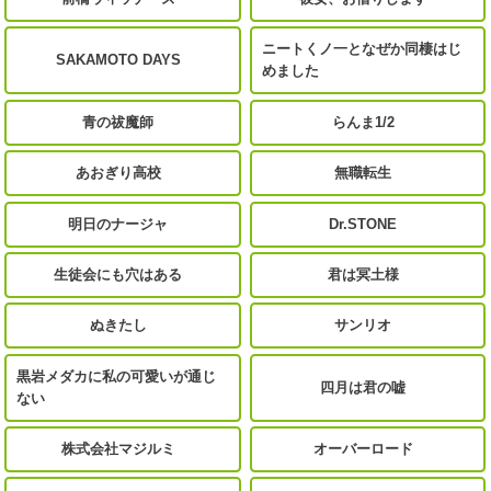
ニートくノ一となぜか同棲はじ
SAKAMOTO DAYS
めました
青の祓魔師
らんま1/2
あおぎり高校
無職転生
明日のナージャ
Dr.STONE
生徒会にも穴はある
君は冥土様
ぬきたし
サンリオ
黒岩メダカに私の可愛いが通じ
四月は君の嘘
ない
株式会社マジルミ
オーバーロード