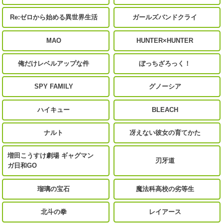
Re:ゼロから始める異世界生活
ガールズバンドクライ
MAO
HUNTER×HUNTER
俺だけレベルアップな件
ぼっちざろっく！
SPY FAMILY
グノーシア
ハイキュー
BLEACH
ナルト
冴えない彼女の育てかた
増田こうすけ劇場 ギャグマン
刃牙道
ガ日和GO
瑠璃の宝石
魔法科高校の劣等生
北斗の拳
レイアース