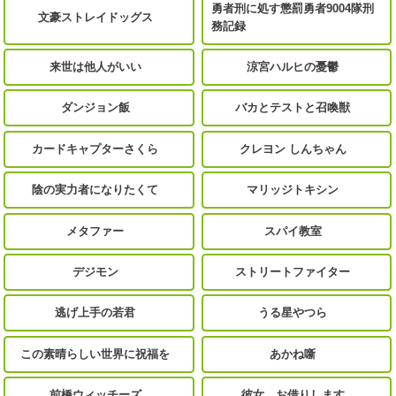
勇者刑に処す懲罰勇者9004隊刑
文豪ストレイドッグス
務記録
来世は他人がいい
涼宮ハルヒの憂鬱
ダンジョン飯
バカとテストと召喚獣
カードキャプターさくら
クレヨン しんちゃん
陰の実力者になりたくて
マリッジトキシン
メタファー
スパイ教室
デジモン
ストリートファイター
逃げ上手の若君
うる星やつら
この素晴らしい世界に祝福を
あかね噺
前橋ウィッチーズ
彼女、お借りします