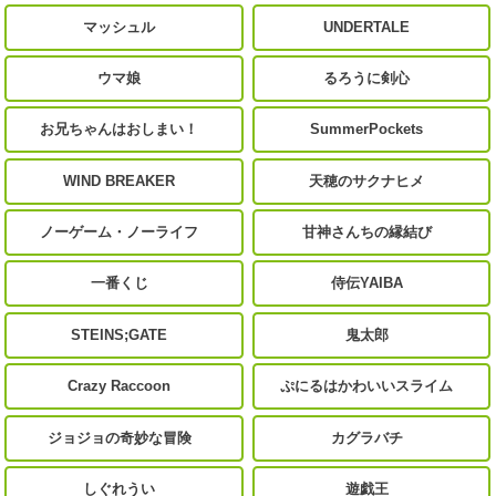
マッシュル
UNDERTALE
ウマ娘
るろうに剣心
お兄ちゃんはおしまい！
SummerPockets
WIND BREAKER
天穂のサクナヒメ
ノーゲーム・ノーライフ
甘神さんちの縁結び
一番くじ
侍伝YAIBA
STEINS;GATE
鬼太郎
Crazy Raccoon
ぷにるはかわいいスライム
ジョジョの奇妙な冒険
カグラバチ
しぐれうい
遊戯王