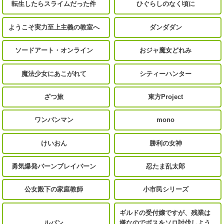
転生したらスライムだった件
ひぐらしのなく頃に
ようこそ実力至上主義の教室へ
ダンダダン
ソードアート・オンライン
おジャ魔女どれみ
魔法少女にあこがれて
シティーハンター
ざつ旅
東方Project
ワンパンマン
mono
けいおん
勝利の女神
勇気爆発バーンブレイバーン
忍たま乱太郎
公女殿下の家庭教師
小市民シリーズ
ギルドの受付嬢ですが、残業は
ルパン
嫌なのでボスをソロ討伐しよう