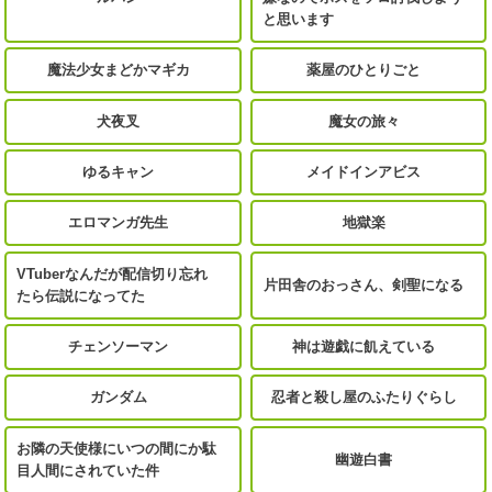
と思います
魔法少女まどかマギカ
薬屋のひとりごと
犬夜叉
魔女の旅々
ゆるキャン
メイドインアビス
エロマンガ先生
地獄楽
VTuberなんだが配信切り忘れ
片田舎のおっさん、剣聖になる
たら伝説になってた
チェンソーマン
神は遊戯に飢えている
ガンダム
忍者と殺し屋のふたりぐらし
お隣の天使様にいつの間にか駄
幽遊白書
目人間にされていた件