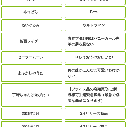
ネコぱら
Fate
ぬいぐるみ
ウルトラマン
青春ブタ野郎はバニーガール先
仮面ライダー
輩の夢を見ない
セーラームーン
りゅうおうのおしごと!
俺の妹がこんなに可愛いわけが
よふかしのうた
ない。
【プライズ品の店頭買取/ご新
宇崎ちゃんは遊びたい
規様可】超緊急募集（緊急で必
要な商品になります）
2026年5月
5月リリース商品
2026年4月
4月リリース商品