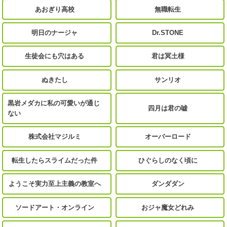
あおぎり高校
無職転生
明日のナージャ
Dr.STONE
生徒会にも穴はある
君は冥土様
ぬきたし
サンリオ
黒岩メダカに私の可愛いが通じ
四月は君の嘘
ない
株式会社マジルミ
オーバーロード
転生したらスライムだった件
ひぐらしのなく頃に
ようこそ実力至上主義の教室へ
ダンダダン
ソードアート・オンライン
おジャ魔女どれみ