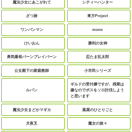
魔法少女にあこがれて
シティーハンター
ざつ旅
東方Project
ワンパンマン
mono
けいおん
勝利の女神
勇気爆発バーンブレイバーン
忍たま乱太郎
公女殿下の家庭教師
小市民シリーズ
ギルドの受付嬢ですが、残業は
ルパン
嫌なのでボスをソロ討伐しよう
と思います
魔法少女まどかマギカ
薬屋のひとりごと
犬夜叉
魔女の旅々