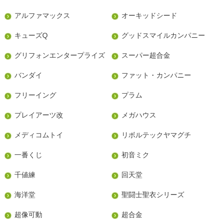
アルファマックス
オーキッドシード
キューズQ
グッドスマイルカンパニー
グリフォンエンタープライズ
スーパー超合金
バンダイ
ファット・カンパニー
フリーイング
プラム
プレイアーツ改
メガハウス
メディコムトイ
リボルテックヤマグチ
一番くじ
初音ミク
千値練
回天堂
海洋堂
聖闘士聖衣シリーズ
超像可動
超合金