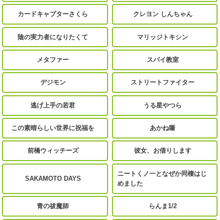
カードキャプターさくら
クレヨン しんちゃん
陰の実力者になりたくて
マリッジトキシン
メタファー
スパイ教室
デジモン
ストリートファイター
逃げ上手の若君
うる星やつら
この素晴らしい世界に祝福を
あかね噺
前橋ウィッチーズ
彼女、お借りします
ニートくノ一となぜか同棲はじ
SAKAMOTO DAYS
めました
青の祓魔師
らんま1/2