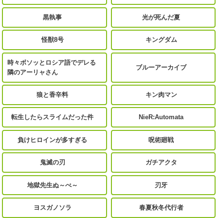
黒執事
光が死んだ夏
怪獣8号
キングダム
時々ボソッとロシア語でデレる
ブルーアーカイブ
隣のアーリャさん
狼と香辛料
キン肉マン
転生したらスライムだった件
NieR:Automata
負けヒロインが多すぎる
呪術廻戦
鬼滅の刃
ガチアクタ
地獄先生ぬ～べ～
刃牙
ヨスガノソラ
春夏秋冬代行者