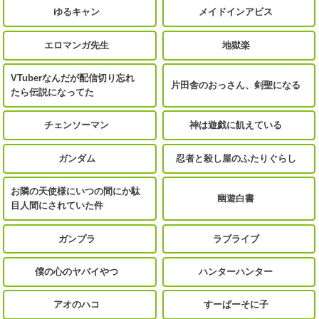
ゆるキャン
メイドインアビス
エロマンガ先生
地獄楽
VTuberなんだが配信切り忘れ
片田舎のおっさん、剣聖になる
たら伝説になってた
チェンソーマン
神は遊戯に飢えている
ガンダム
忍者と殺し屋のふたりぐらし
お隣の天使様にいつの間にか駄
幽遊白書
目人間にされていた件
ガンプラ
ラブライブ
僕の心のヤバイやつ
ハンターハンター
アオのハコ
すーぱーそに子