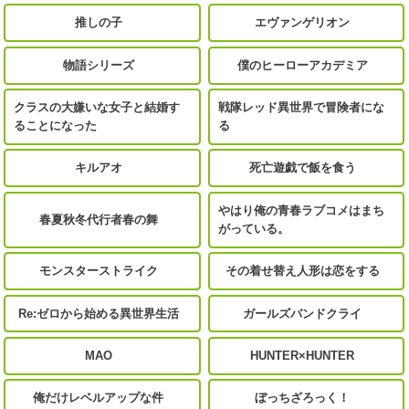
推しの子
エヴァンゲリオン
物語シリーズ
僕のヒーローアカデミア
クラスの大嫌いな女子と結婚す
戦隊レッド異世界で冒険者にな
ることになった
る
キルアオ
死亡遊戯で飯を食う
やはり俺の青春ラブコメはまち
春夏秋冬代行者春の舞
がっている。
モンスターストライク
その着せ替え人形は恋をする
Re:ゼロから始める異世界生活
ガールズバンドクライ
MAO
HUNTER×HUNTER
俺だけレベルアップな件
ぼっちざろっく！