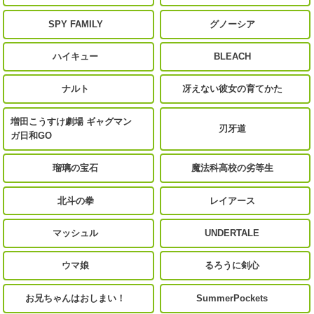
SPY FAMILY
グノーシア
ハイキュー
BLEACH
ナルト
冴えない彼女の育てかた
増田こうすけ劇場 ギャグマン
刃牙道
ガ日和GO
瑠璃の宝石
魔法科高校の劣等生
北斗の拳
レイアース
マッシュル
UNDERTALE
ウマ娘
るろうに剣心
お兄ちゃんはおしまい！
SummerPockets