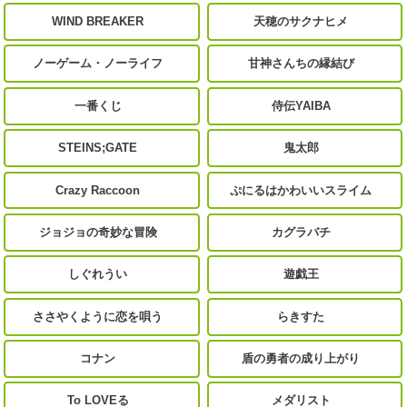
WIND BREAKER
天穂のサクナヒメ
ノーゲーム・ノーライフ
甘神さんちの縁結び
一番くじ
侍伝YAIBA
STEINS;GATE
鬼太郎
Crazy Raccoon
ぷにるはかわいいスライム
ジョジョの奇妙な冒険
カグラバチ
しぐれうい
遊戯王
ささやくように恋を唄う
らきすた
コナン
盾の勇者の成り上がり
To LOVEる
メダリスト