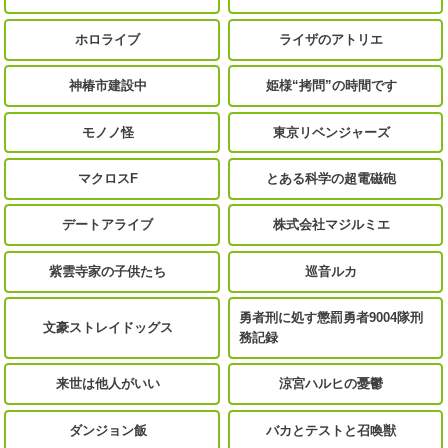
ホロライブ
ライザのアトリエ
神椿市建設中
姫様“拷問”の時間です
モノノ怪
東京リベンジャーズ
マクロスF
とある科学の超電磁砲
デートアライブ
株式会社マジルミエ
紫雲寺家の子供たち
巡音ルカ
勇者刑に処す懲罰勇者9004隊刑
文豪ストレイドッグス
務記録
来世は他人がいい
涼宮ハルヒの憂鬱
ダンジョン飯
バカとテストと召喚獣