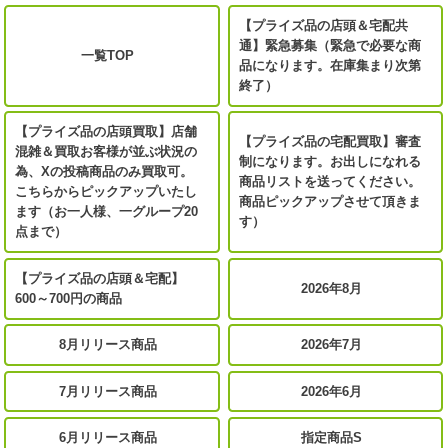
【プライズ品の店頭＆宅配共
通】緊急募集（緊急で必要な商
一覧TOP
品になります。在庫集まり次第
終了）
【プライズ品の店頭買取】店舗
【プライズ品の宅配買取】審査
混雑＆買取お客様が並ぶ状況の
制になります。お出しになれる
為、Xの投稿商品のみ買取可。
商品リストを送ってください。
こちらからピックアップいたし
商品ピックアップさせて頂きま
ます（お一人様、一グループ20
す）
点まで）
【プライズ品の店頭＆宅配】
2026年8月
600～700円の商品
8月リリース商品
2026年7月
7月リリース商品
2026年6月
6月リリース商品
指定商品S