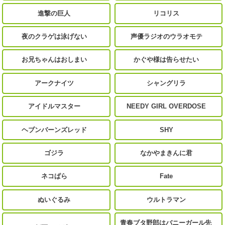
進撃の巨人
リコリス
夜のクラゲは泳げない
声優ラジオのウラオモテ
お兄ちゃんはおしまい
かぐや様は告らせたい
アークナイツ
シャングリラ
アイドルマスター
NEEDY GIRL OVERDOSE
ヘブンバーンズレッド
SHY
ゴジラ
なかやまきんに君
ネコぱら
Fate
ぬいぐるみ
ウルトラマン
青春ブタ野郎はバニーガール先