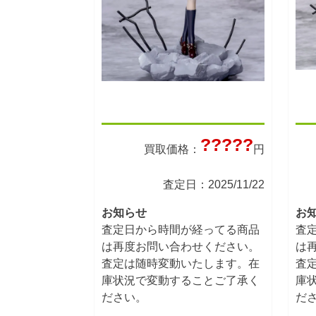
?????
買取価格：
円
査定日：2025/11/22
お知らせ
お
査定日から時間が経ってる商品
査
は再度お問い合わせください。
は
査定は随時変動いたします。在
査
庫状況で変動することご了承く
庫
ださい。
だ