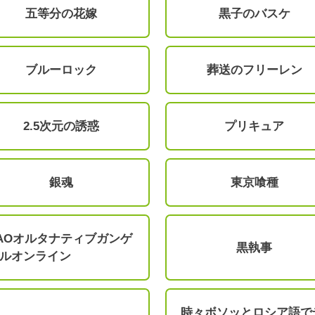
五等分の花嫁
黒子のバスケ
ブルーロック
葬送のフリーレン
2.5次元の誘惑
プリキュア
銀魂
東京喰種
AOオルタナティブガンゲ
黒執事
ルオンライン
時々ボソッとロシア語で