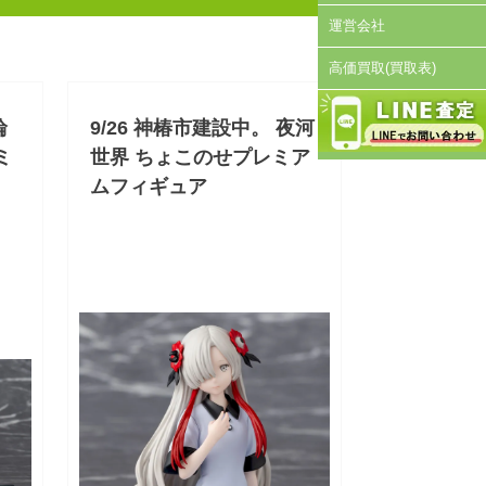
運営会社
高価買取(買取表)
輪
9/26 神椿市建設中。 夜河
ミ
世界 ちょこのせプレミア
ムフィギュア