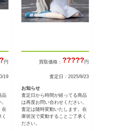
?
?????
円
買取価格：
円
/19
査定日：2025/9/23
お知らせ
商品
査定日から時間が経ってる商品
い。
は再度お問い合わせください。
。在
査定は随時変動いたします。在
承く
庫状況で変動することご了承く
ださい。