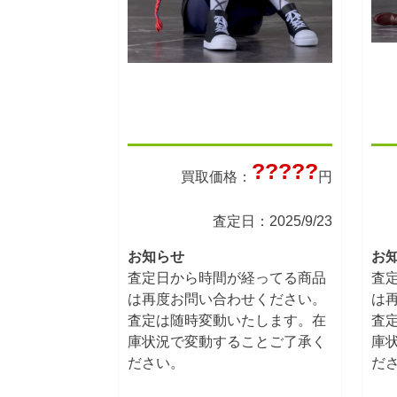
?????
買取価格：
円
査定日：2025/9/23
お知らせ
お
査定日から時間が経ってる商品
査
は再度お問い合わせください。
は
査定は随時変動いたします。在
査
庫状況で変動することご了承く
庫
ださい。
だ