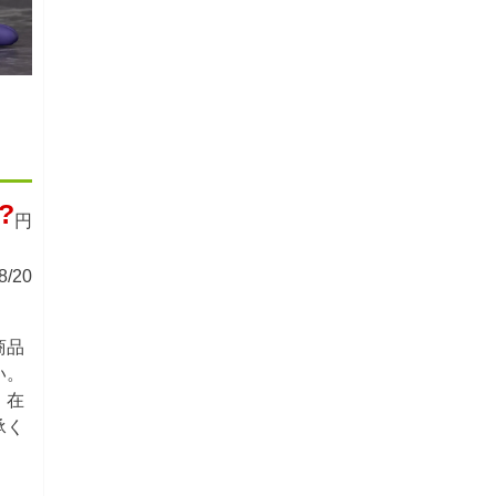
?
円
/20
商品
い。
。在
承く