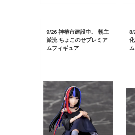
9/26 神椿市建設中。 朝主
8
派流 ちょこのせプレミア
化
ムフィギュア
ム