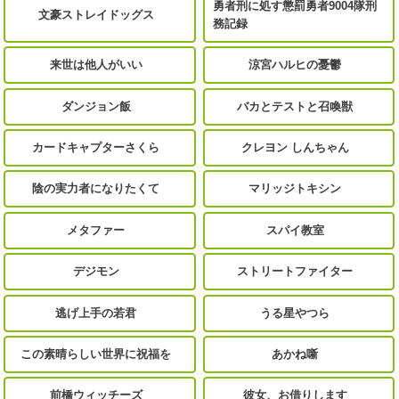
勇者刑に処す懲罰勇者9004隊刑
文豪ストレイドッグス
務記録
来世は他人がいい
涼宮ハルヒの憂鬱
ダンジョン飯
バカとテストと召喚獣
カードキャプターさくら
クレヨン しんちゃん
陰の実力者になりたくて
マリッジトキシン
メタファー
スパイ教室
デジモン
ストリートファイター
逃げ上手の若君
うる星やつら
この素晴らしい世界に祝福を
あかね噺
前橋ウィッチーズ
彼女、お借りします