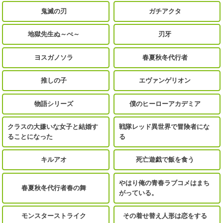
鬼滅の刃
ガチアクタ
地獄先生ぬ～べ～
刃牙
ヨスガノソラ
春夏秋冬代行者
推しの子
エヴァンゲリオン
物語シリーズ
僕のヒーローアカデミア
クラスの大嫌いな女子と結婚す
戦隊レッド異世界で冒険者にな
ることになった
る
キルアオ
死亡遊戯で飯を食う
やはり俺の青春ラブコメはまち
春夏秋冬代行者春の舞
がっている。
モンスターストライク
その着せ替え人形は恋をする