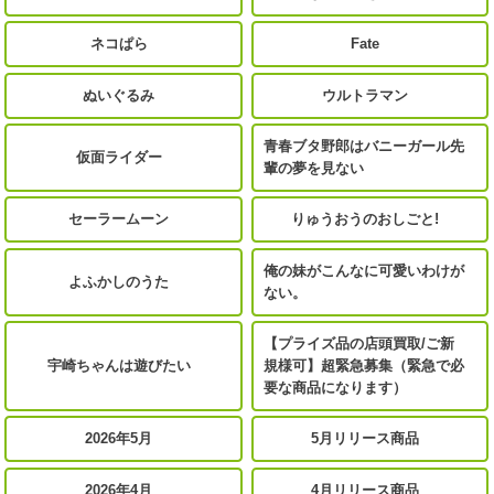
ネコぱら
Fate
ぬいぐるみ
ウルトラマン
青春ブタ野郎はバニーガール先
仮面ライダー
輩の夢を見ない
セーラームーン
りゅうおうのおしごと!
俺の妹がこんなに可愛いわけが
よふかしのうた
ない。
【プライズ品の店頭買取/ご新
宇崎ちゃんは遊びたい
規様可】超緊急募集（緊急で必
要な商品になります）
2026年5月
5月リリース商品
2026年4月
4月リリース商品