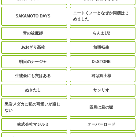
ニートくノ一となぜか同棲はじ
SAKAMOTO DAYS
めました
青の祓魔師
らんま1/2
あおぎり高校
無職転生
明日のナージャ
Dr.STONE
生徒会にも穴はある
君は冥土様
ぬきたし
サンリオ
黒岩メダカに私の可愛いが通じ
四月は君の嘘
ない
株式会社マジルミ
オーバーロード