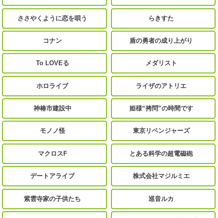
ささやくように恋を唄う
らきすた
コナン
盾の勇者の成り上がり
To LOVEる
メダリスト
ホロライブ
ライザのアトリエ
神椿市建設中
姫様“拷問”の時間です
モノノ怪
東京リベンジャーズ
マクロスF
とある科学の超電磁砲
デートアライブ
株式会社マジルミエ
紫雲寺家の子供たち
巡音ルカ