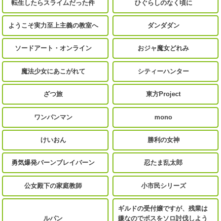
転生したらスライムだった件
ひぐらしのなく頃に
ようこそ実力至上主義の教室へ
ダンダダン
ソードアート・オンライン
おジャ魔女どれみ
魔法少女にあこがれて
シティーハンター
ざつ旅
東方Project
ワンパンマン
mono
けいおん
勝利の女神
勇気爆発バーンブレイバーン
忍たま乱太郎
公女殿下の家庭教師
小市民シリーズ
ギルドの受付嬢ですが、残業は
ルパン
嫌なのでボスをソロ討伐しよう