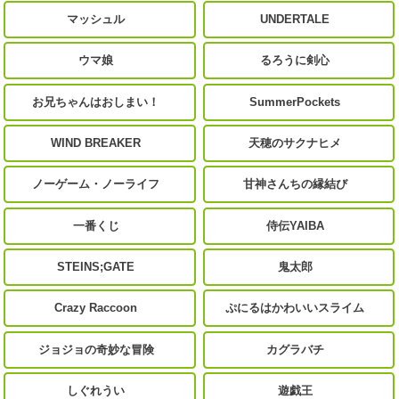
マッシュル
UNDERTALE
ウマ娘
るろうに剣心
お兄ちゃんはおしまい！
SummerPockets
WIND BREAKER
天穂のサクナヒメ
ノーゲーム・ノーライフ
甘神さんちの縁結び
一番くじ
侍伝YAIBA
STEINS;GATE
鬼太郎
Crazy Raccoon
ぷにるはかわいいスライム
ジョジョの奇妙な冒険
カグラバチ
しぐれうい
遊戯王