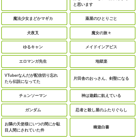
と思います
魔法少女まどかマギカ
薬屋のひとりごと
犬夜叉
魔女の旅々
ゆるキャン
メイドインアビス
エロマンガ先生
地獄楽
VTuberなんだが配信切り忘れ
片田舎のおっさん、剣聖になる
たら伝説になってた
チェンソーマン
神は遊戯に飢えている
ガンダム
忍者と殺し屋のふたりぐらし
お隣の天使様にいつの間にか駄
幽遊白書
目人間にされていた件