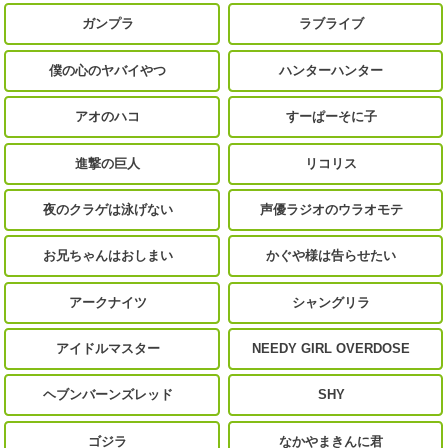
ガンプラ
ラブライブ
僕の心のヤバイやつ
ハンターハンター
アオのハコ
すーぱーそに子
進撃の巨人
リコリス
夜のクラゲは泳げない
声優ラジオのウラオモテ
お兄ちゃんはおしまい
かぐや様は告らせたい
アークナイツ
シャングリラ
アイドルマスター
NEEDY GIRL OVERDOSE
ヘブンバーンズレッド
SHY
ゴジラ
なかやまきんに君