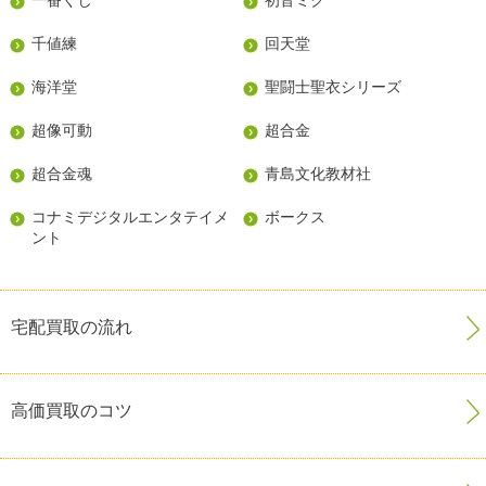
一番くじ
初音ミク
千値練
回天堂
海洋堂
聖闘士聖衣シリーズ
超像可動
超合金
超合金魂
青島文化教材社
コナミデジタルエンタテイメ
ボークス
ント
宅配買取の流れ
高価買取のコツ