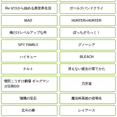
Re:ゼロから始める異世界生活
ガールズバンドクライ
MAO
HUNTER×HUNTER
俺だけレベルアップな件
ぼっちざろっく！
SPY FAMILY
グノーシア
ハイキュー
BLEACH
ナルト
冴えない彼女の育てかた
増田こうすけ劇場 ギャグマン
刃牙道
ガ日和GO
瑠璃の宝石
魔法科高校の劣等生
北斗の拳
レイアース