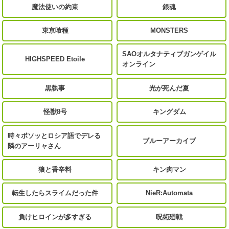
魔法使いの約束
銀魂
東京喰種
MONSTERS
SAOオルタナティブガンゲイル
HIGHSPEED Etoile
オンライン
黒執事
光が死んだ夏
怪獣8号
キングダム
時々ボソッとロシア語でデレる
ブルーアーカイブ
隣のアーリャさん
狼と香辛料
キン肉マン
転生したらスライムだった件
NieR:Automata
負けヒロインが多すぎる
呪術廻戦