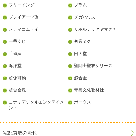
フリーイング
プラム
プレイアーツ改
メガハウス
メディコムトイ
リボルテックヤマグチ
一番くじ
初音ミク
千値練
回天堂
海洋堂
聖闘士聖衣シリーズ
超像可動
超合金
超合金魂
青島文化教材社
コナミデジタルエンタテイメ
ボークス
ント
宅配買取の流れ