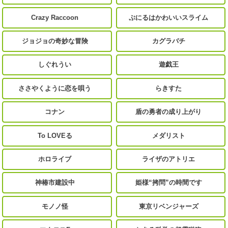
Crazy Raccoon
ぷにるはかわいいスライム
ジョジョの奇妙な冒険
カグラバチ
しぐれうい
遊戯王
ささやくように恋を唄う
らきすた
コナン
盾の勇者の成り上がり
To LOVEる
メダリスト
ホロライブ
ライザのアトリエ
神椿市建設中
姫様“拷問”の時間です
モノノ怪
東京リベンジャーズ