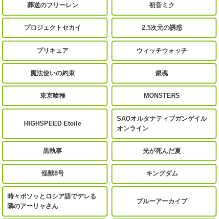
葬送のフリーレン
初音ミク
プロジェクトセカイ
2.5次元の誘惑
プリキュア
ウィッチウォッチ
魔法使いの約束
銀魂
東京喰種
MONSTERS
SAOオルタナティブガンゲイル
HIGHSPEED Etoile
オンライン
黒執事
光が死んだ夏
怪獣8号
キングダム
時々ボソッとロシア語でデレる
ブルーアーカイブ
隣のアーリャさん