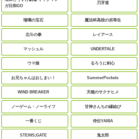
刃牙道
ガ日和GO
瑠璃の宝石
魔法科高校の劣等生
北斗の拳
レイアース
マッシュル
UNDERTALE
ウマ娘
るろうに剣心
お兄ちゃんはおしまい！
SummerPockets
WIND BREAKER
天穂のサクナヒメ
ノーゲーム・ノーライフ
甘神さんちの縁結び
一番くじ
侍伝YAIBA
STEINS;GATE
鬼太郎