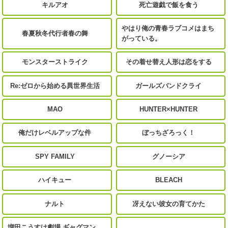
キルアオ
死亡遊戯で飯を食う
やはり俺の青春ラブコメはまち
春夏秋冬代行者春の舞
がっている。
モンスターストライク
その着せ替え人形は恋をする
Re:ゼロから始める異世界生活
ガールズバンドクライ
MAO
HUNTER×HUNTER
俺だけレベルアップな件
ぼっちざろっく！
SPY FAMILY
グノーシア
ハイキュー
BLEACH
ナルト
冴えない彼女の育てかた
増田こうすけ劇場 ギャグマン