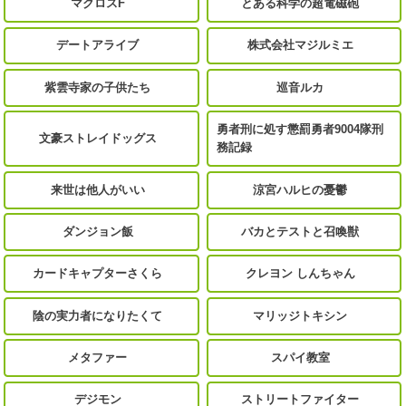
マクロスF
とある科学の超電磁砲
デートアライブ
株式会社マジルミエ
紫雲寺家の子供たち
巡音ルカ
勇者刑に処す懲罰勇者9004隊刑
文豪ストレイドッグス
務記録
来世は他人がいい
涼宮ハルヒの憂鬱
ダンジョン飯
バカとテストと召喚獣
カードキャプターさくら
クレヨン しんちゃん
陰の実力者になりたくて
マリッジトキシン
メタファー
スパイ教室
デジモン
ストリートファイター