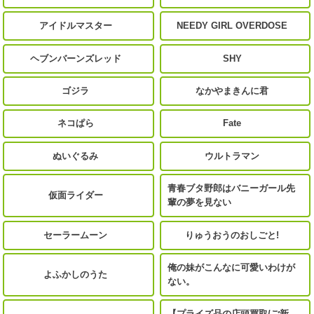
アイドルマスター
NEEDY GIRL OVERDOSE
ヘブンバーンズレッド
SHY
ゴジラ
なかやまきんに君
ネコぱら
Fate
ぬいぐるみ
ウルトラマン
青春ブタ野郎はバニーガール先
仮面ライダー
輩の夢を見ない
セーラームーン
りゅうおうのおしごと!
俺の妹がこんなに可愛いわけが
よふかしのうた
ない。
【プライズ品の店頭買取/ご新