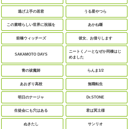
逃げ上手の若君
うる星やつら
この素晴らしい世界に祝福を
あかね噺
前橋ウィッチーズ
彼女、お借りします
ニートくノ一となぜか同棲はじ
SAKAMOTO DAYS
めました
青の祓魔師
らんま1/2
あおぎり高校
無職転生
明日のナージャ
Dr.STONE
生徒会にも穴はある
君は冥土様
ぬきたし
サンリオ