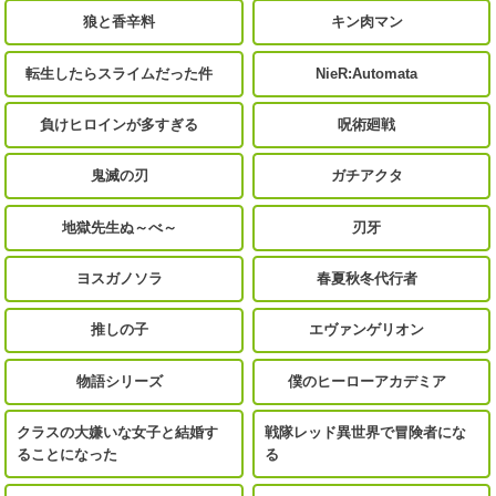
狼と香辛料
キン肉マン
転生したらスライムだった件
NieR:Automata
負けヒロインが多すぎる
呪術廻戦
鬼滅の刃
ガチアクタ
地獄先生ぬ～べ～
刃牙
ヨスガノソラ
春夏秋冬代行者
推しの子
エヴァンゲリオン
物語シリーズ
僕のヒーローアカデミア
クラスの大嫌いな女子と結婚す
戦隊レッド異世界で冒険者にな
ることになった
る