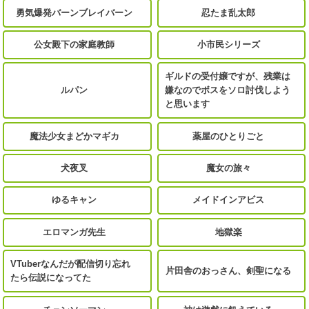
勇気爆発バーンブレイバーン
忍たま乱太郎
公女殿下の家庭教師
小市民シリーズ
ギルドの受付嬢ですが、残業は
ルパン
嫌なのでボスをソロ討伐しよう
と思います
魔法少女まどかマギカ
薬屋のひとりごと
犬夜叉
魔女の旅々
ゆるキャン
メイドインアビス
エロマンガ先生
地獄楽
VTuberなんだが配信切り忘れ
片田舎のおっさん、剣聖になる
たら伝説になってた