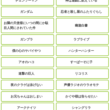
チェンソーマン
神は遊戯に飢えている
ガンダム
忍者と殺し屋のふたりぐらし
お隣の天使様にいつの間にか駄
幽遊白書
目人間にされていた件
ガンプラ
ラブライブ
僕の心のヤバイやつ
ハンターハンター
アオのハコ
すーぱーそに子
進撃の巨人
リコリス
夜のクラゲは泳げない
声優ラジオのウラオモテ
お兄ちゃんはおしまい
かぐや様は告らせたい
アークナイツ
シャングリラ