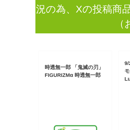
況の為、Xの投稿商
（
9
時透無一郎 「鬼滅の刃」
モ”
FIGURIZMα 時透無一郎
L