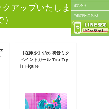
ックアップいたします
運営会社
高価買取(買取表)
で）
ウェ
【在庫少】9/26 初音ミク
ー
ペイントガール Trio-Try-
iT Figure