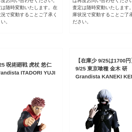
再度お問い合わせください。
は再度お問い合わせくださ
定は随時変動いたします。在
査定は随時変動いたします
状況で変動することご了承く
庫状況で変動することご了
さい。
ださい。
【在庫少 9/25は1700
/25 呪術廻戦 虎杖 悠仁
9/25 東京喰種 金木 研
andista ITADORI YUJI
Grandista KANEKI KE