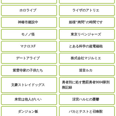
ホロライブ
ライザのアトリエ
神椿市建設中
姫様“拷問”の時間です
モノノ怪
東京リベンジャーズ
マクロスF
とある科学の超電磁砲
デートアライブ
株式会社マジルミエ
紫雲寺家の子供たち
巡音ルカ
勇者刑に処す懲罰勇者9004隊刑
文豪ストレイドッグス
務記録
来世は他人がいい
涼宮ハルヒの憂鬱
ダンジョン飯
バカとテストと召喚獣