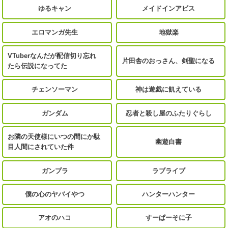
ゆるキャン
メイドインアビス
エロマンガ先生
地獄楽
VTuberなんだが配信切り忘れ
片田舎のおっさん、剣聖になる
たら伝説になってた
チェンソーマン
神は遊戯に飢えている
ガンダム
忍者と殺し屋のふたりぐらし
お隣の天使様にいつの間にか駄
幽遊白書
目人間にされていた件
ガンプラ
ラブライブ
僕の心のヤバイやつ
ハンターハンター
アオのハコ
すーぱーそに子