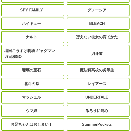
SPY FAMILY
グノーシア
ハイキュー
BLEACH
ナルト
冴えない彼女の育てかた
増田こうすけ劇場 ギャグマン
刃牙道
ガ日和GO
瑠璃の宝石
魔法科高校の劣等生
北斗の拳
レイアース
マッシュル
UNDERTALE
ウマ娘
るろうに剣心
お兄ちゃんはおしまい！
SummerPockets