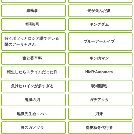
黒執事
光が死んだ夏
怪獣8号
キングダム
時々ボソッとロシア語でデレる
ブルーアーカイブ
隣のアーリャさん
狼と香辛料
キン肉マン
転生したらスライムだった件
NieR:Automata
負けヒロインが多すぎる
呪術廻戦
鬼滅の刃
ガチアクタ
地獄先生ぬ～べ～
刃牙
ヨスガノソラ
春夏秋冬代行者