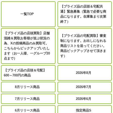
【プライズ品の店頭＆宅配共
通】緊急募集（緊急で必要な商
一覧TOP
品になります。在庫集まり次第
終了）
【プライズ品の店頭買取】店舗
【プライズ品の宅配買取】審査
混雑＆買取お客様が並ぶ状況の
制になります。お出しになれる
為、Xの投稿商品のみ買取可。
商品リストを送ってください。
こちらからピックアップいたし
商品ピックアップさせて頂きま
ます（お一人様、一グループ20
す）
点まで）
【プライズ品の店頭＆宅配】
2026年8月
600～700円の商品
8月リリース商品
2026年7月
7月リリース商品
2026年6月
6月リリース商品
指定商品S