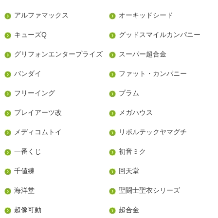
アルファマックス
オーキッドシード
キューズQ
グッドスマイルカンパニー
グリフォンエンタープライズ
スーパー超合金
バンダイ
ファット・カンパニー
フリーイング
プラム
プレイアーツ改
メガハウス
メディコムトイ
リボルテックヤマグチ
一番くじ
初音ミク
千値練
回天堂
海洋堂
聖闘士聖衣シリーズ
超像可動
超合金