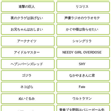
進撃の巨人
リコリス
夜のクラゲは泳げない
声優ラジオのウラオモテ
お兄ちゃんはおしまい
かぐや様は告らせたい
アークナイツ
シャングリラ
アイドルマスター
NEEDY GIRL OVERDOSE
ヘブンバーンズレッド
SHY
ゴジラ
なかやまきんに君
ネコぱら
Fate
ぬいぐるみ
ウルトラマン
青春ブタ野郎はバニーガール先