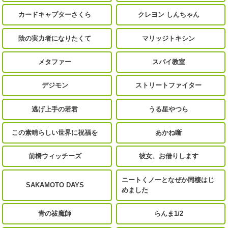
カードキャプターさくら
クレヨン しんちゃん
陰の実力者になりたくて
マリッジトキシン
メタファー
スパイ教室
デジモン
ストリートファイター
逃げ上手の若君
うる星やつら
この素晴らしい世界に祝福を
あかね噺
前橋ウィッチーズ
彼女、お借りします
ニートくノ一となぜか同棲はじ
SAKAMOTO DAYS
めました
青の祓魔師
らんま1/2