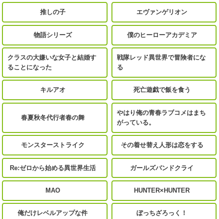
推しの子
エヴァンゲリオン
物語シリーズ
僕のヒーローアカデミア
クラスの大嫌いな女子と結婚す
戦隊レッド異世界で冒険者にな
ることになった
る
キルアオ
死亡遊戯で飯を食う
やはり俺の青春ラブコメはまち
春夏秋冬代行者春の舞
がっている。
モンスターストライク
その着せ替え人形は恋をする
Re:ゼロから始める異世界生活
ガールズバンドクライ
MAO
HUNTER×HUNTER
俺だけレベルアップな件
ぼっちざろっく！