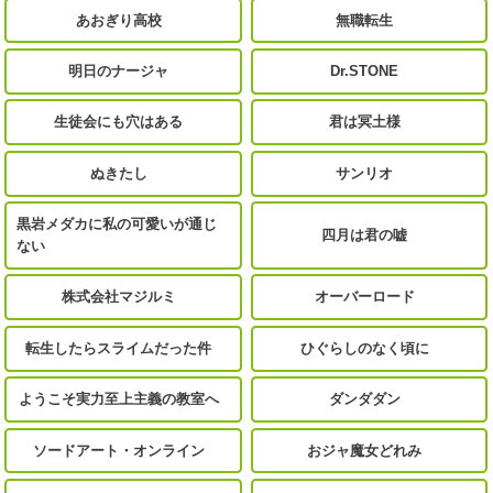
あおぎり高校
無職転生
明日のナージャ
Dr.STONE
生徒会にも穴はある
君は冥土様
ぬきたし
サンリオ
黒岩メダカに私の可愛いが通じ
四月は君の嘘
ない
株式会社マジルミ
オーバーロード
転生したらスライムだった件
ひぐらしのなく頃に
ようこそ実力至上主義の教室へ
ダンダダン
ソードアート・オンライン
おジャ魔女どれみ