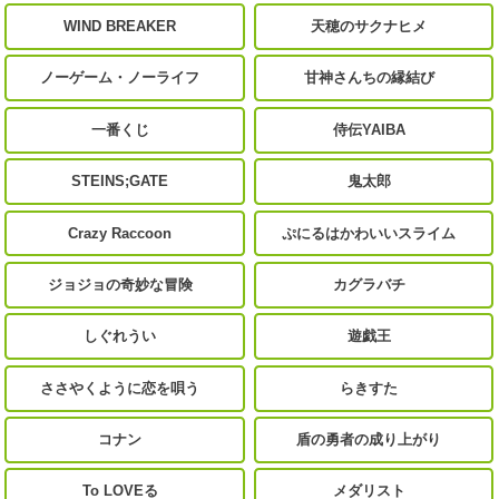
WIND BREAKER
天穂のサクナヒメ
ノーゲーム・ノーライフ
甘神さんちの縁結び
一番くじ
侍伝YAIBA
STEINS;GATE
鬼太郎
Crazy Raccoon
ぷにるはかわいいスライム
ジョジョの奇妙な冒険
カグラバチ
しぐれうい
遊戯王
ささやくように恋を唄う
らきすた
コナン
盾の勇者の成り上がり
To LOVEる
メダリスト