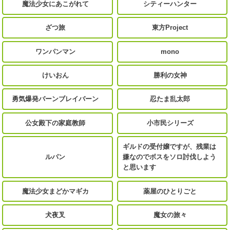
魔法少女にあこがれて
シティーハンター
ざつ旅
東方Project
ワンパンマン
mono
けいおん
勝利の女神
勇気爆発バーンブレイバーン
忍たま乱太郎
公女殿下の家庭教師
小市民シリーズ
ギルドの受付嬢ですが、残業は
ルパン
嫌なのでボスをソロ討伐しよう
と思います
魔法少女まどかマギカ
薬屋のひとりごと
犬夜叉
魔女の旅々