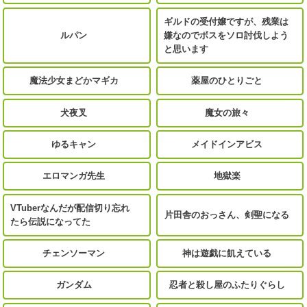
ギルドの受付嬢ですが、残業は
ルパン
嫌なのでボスをソロ討伐しよう
と思います
魔法少女まどかマギカ
薬屋のひとりごと
犬夜叉
魔女の旅々
ゆるキャン
メイドインアビス
エロマンガ先生
地獄楽
VTuberなんだが配信切り忘れ
片田舎のおっさん、剣聖になる
たら伝説になってた
チェンソーマン
神は遊戯に飢えている
ガンダム
忍者と殺し屋のふたりぐらし