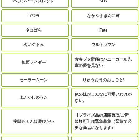
ヘブンバーンズレッド
SHY
ゴジラ
なかやまきんに君
ネコぱら
Fate
ぬいぐるみ
ウルトラマン
青春ブタ野郎はバニーガール先
仮面ライダー
輩の夢を見ない
セーラームーン
りゅうおうのおしごと!
俺の妹がこんなに可愛いわけが
よふかしのうた
ない。
【プライズ品の店頭買取/ご新
宇崎ちゃんは遊びたい
規様可】超緊急募集（緊急で必
要な商品になります）