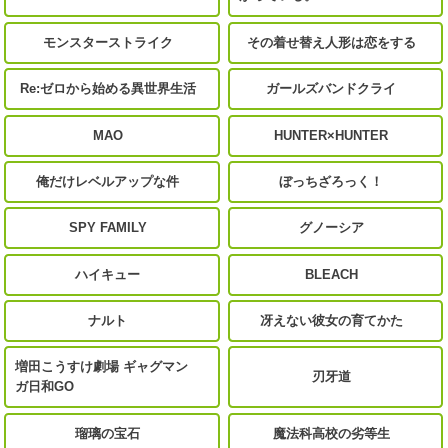
モンスターストライク
その着せ替え人形は恋をする
Re:ゼロから始める異世界生活
ガールズバンドクライ
MAO
HUNTER×HUNTER
俺だけレベルアップな件
ぼっちざろっく！
SPY FAMILY
グノーシア
ハイキュー
BLEACH
ナルト
冴えない彼女の育てかた
増田こうすけ劇場 ギャグマン
刃牙道
ガ日和GO
瑠璃の宝石
魔法科高校の劣等生