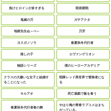
負けヒロインが多すぎる
呪術廻戦
鬼滅の刃
ガチアクタ
地獄先生ぬ～べ～
刃牙
ヨスガノソラ
春夏秋冬代行者
推しの子
エヴァンゲリオン
物語シリーズ
僕のヒーローアカデミア
クラスの大嫌いな女子と結婚す
戦隊レッド異世界で冒険者にな
ることになった
る
キルアオ
死亡遊戯で飯を食う
やはり俺の青春ラブコメはまち
春夏秋冬代行者春の舞
がっている。