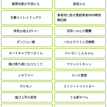
紫雲寺家の子供たち
巡音ルカ
勇者刑に処す懲罰勇者9004隊刑
文豪ストレイドッグス
務記録
来世は他人がいい
涼宮ハルヒの憂鬱
ダンジョン飯
バカとテストと召喚獣
カードキャプターさくら
クレヨン しんちゃん
陰の実力者になりたくて
マリッジトキシン
メタファー
スパイ教室
デジモン
ストリートファイター
逃げ上手の若君
うる星やつら