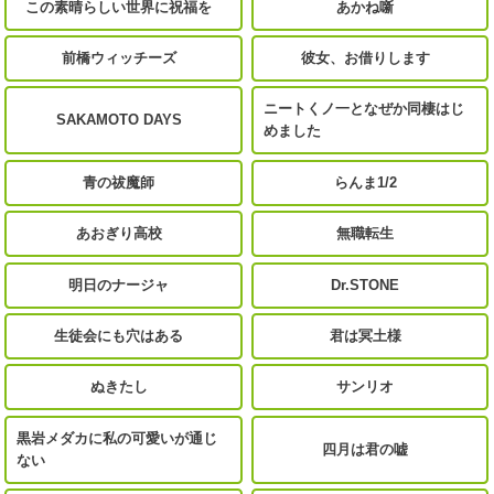
この素晴らしい世界に祝福を
あかね噺
前橋ウィッチーズ
彼女、お借りします
ニートくノ一となぜか同棲はじ
SAKAMOTO DAYS
めました
青の祓魔師
らんま1/2
あおぎり高校
無職転生
明日のナージャ
Dr.STONE
生徒会にも穴はある
君は冥土様
ぬきたし
サンリオ
黒岩メダカに私の可愛いが通じ
四月は君の嘘
ない