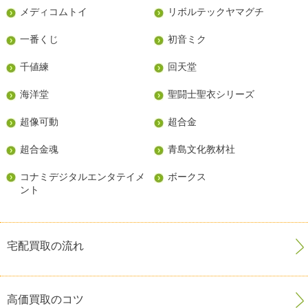
メディコムトイ
リボルテックヤマグチ
一番くじ
初音ミク
千値練
回天堂
海洋堂
聖闘士聖衣シリーズ
超像可動
超合金
超合金魂
青島文化教材社
コナミデジタルエンタテイメ
ボークス
ント
宅配買取の流れ
高価買取のコツ