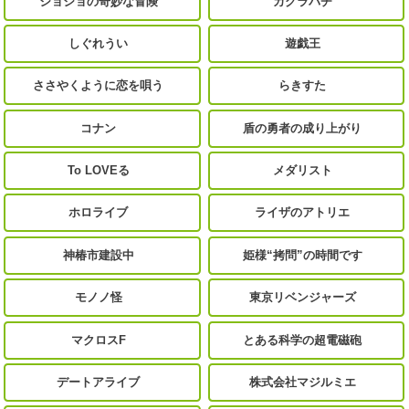
ジョジョの奇妙な冒険
カグラバチ
しぐれうい
遊戯王
ささやくように恋を唄う
らきすた
コナン
盾の勇者の成り上がり
To LOVEる
メダリスト
ホロライブ
ライザのアトリエ
神椿市建設中
姫様“拷問”の時間です
モノノ怪
東京リベンジャーズ
マクロスF
とある科学の超電磁砲
デートアライブ
株式会社マジルミエ