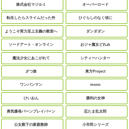
株式会社マジルミ
オーバーロード
転生したらスライムだった件
ひぐらしのなく頃に
ようこそ実力至上主義の教室へ
ダンダダン
ソードアート・オンライン
おジャ魔女どれみ
魔法少女にあこがれて
シティーハンター
ざつ旅
東方Project
ワンパンマン
mono
けいおん
勝利の女神
勇気爆発バーンブレイバーン
忍たま乱太郎
公女殿下の家庭教師
小市民シリーズ