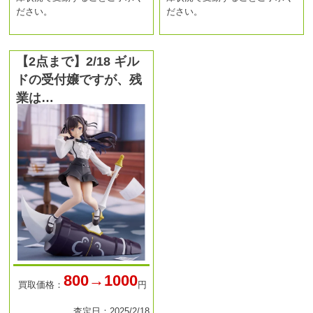
ださい。
ださい。
【2点まで】2/18 ギル
ドの受付嬢ですが、残
業は…
800→1000
買取価格：
円
査定日：2025/2/18