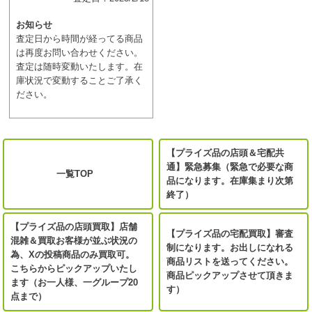
お知らせ
査定日から時間が経ってる商品
は再度お問い合わせください。
査定は随時変動いたします。在
庫状況で変動することご了承く
ださい。
【プライズ品の店頭＆宅配共
通】緊急募集（緊急で必要な商
一覧TOP
品になります。在庫集まり次第
終了）
【プライズ品の店頭買取】店舗
【プライズ品の宅配買取】審査
混雑＆買取お客様が並ぶ状況の
制になります。お出しになれる
為、Xの投稿商品のみ買取可。
商品リストを送ってください。
こちらからピックアップいたし
商品ピックアップさせて頂きま
ます（お一人様、一グループ20
す）
点まで）