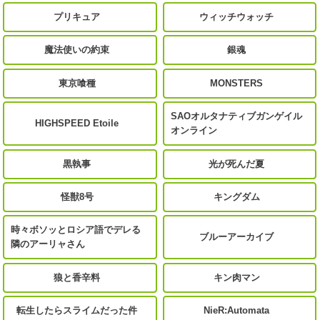
プリキュア
ウィッチウォッチ
魔法使いの約束
銀魂
東京喰種
MONSTERS
SAOオルタナティブガンゲイル
HIGHSPEED Etoile
オンライン
黒執事
光が死んだ夏
怪獣8号
キングダム
時々ボソッとロシア語でデレる
ブルーアーカイブ
隣のアーリャさん
狼と香辛料
キン肉マン
転生したらスライムだった件
NieR:Automata