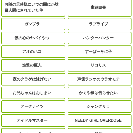
お隣の天使様にいつの間にか駄
幽遊白書
目人間にされていた件
ガンプラ
ラブライブ
僕の心のヤバイやつ
ハンターハンター
アオのハコ
すーぱーそに子
進撃の巨人
リコリス
夜のクラゲは泳げない
声優ラジオのウラオモテ
お兄ちゃんはおしまい
かぐや様は告らせたい
アークナイツ
シャングリラ
アイドルマスター
NEEDY GIRL OVERDOSE