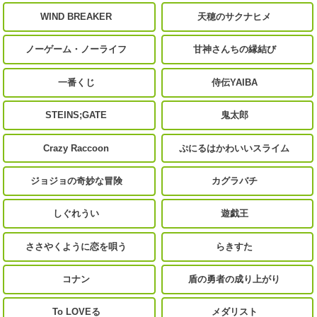
WIND BREAKER
天穂のサクナヒメ
ノーゲーム・ノーライフ
甘神さんちの縁結び
一番くじ
侍伝YAIBA
STEINS;GATE
鬼太郎
Crazy Raccoon
ぷにるはかわいいスライム
ジョジョの奇妙な冒険
カグラバチ
しぐれうい
遊戯王
ささやくように恋を唄う
らきすた
コナン
盾の勇者の成り上がり
To LOVEる
メダリスト