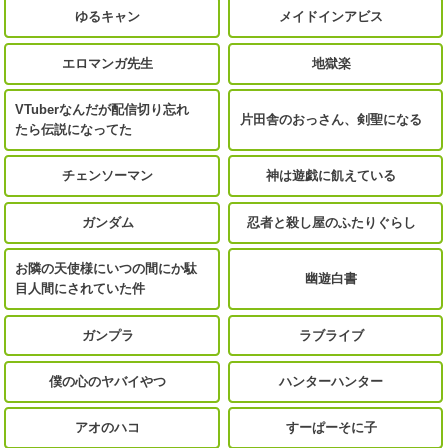
ゆるキャン
メイドインアビス
エロマンガ先生
地獄楽
VTuberなんだが配信切り忘れ
片田舎のおっさん、剣聖になる
たら伝説になってた
チェンソーマン
神は遊戯に飢えている
ガンダム
忍者と殺し屋のふたりぐらし
お隣の天使様にいつの間にか駄
幽遊白書
目人間にされていた件
ガンプラ
ラブライブ
僕の心のヤバイやつ
ハンターハンター
アオのハコ
すーぱーそに子