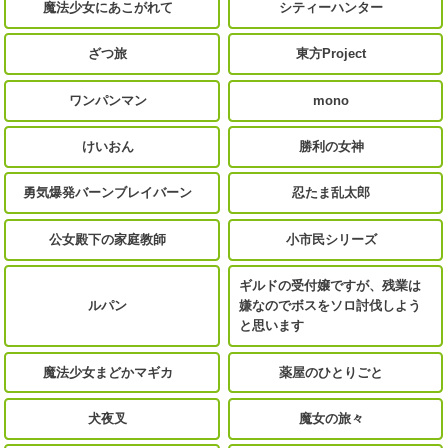
魔法少女にあこがれて
シティーハンター
ざつ旅
東方Project
ワンパンマン
mono
けいおん
勝利の女神
勇気爆発バーンブレイバーン
忍たま乱太郎
公女殿下の家庭教師
小市民シリーズ
ギルドの受付嬢ですが、残業は
ルパン
嫌なのでボスをソロ討伐しよう
と思います
魔法少女まどかマギカ
薬屋のひとりごと
犬夜叉
魔女の旅々