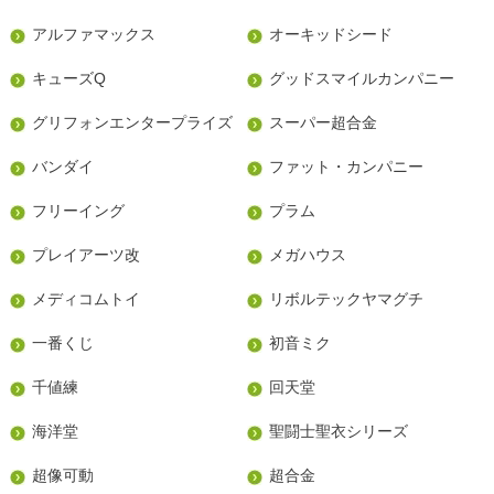
アルファマックス
オーキッドシード
キューズQ
グッドスマイルカンパニー
グリフォンエンタープライズ
スーパー超合金
バンダイ
ファット・カンパニー
フリーイング
プラム
プレイアーツ改
メガハウス
メディコムトイ
リボルテックヤマグチ
一番くじ
初音ミク
千値練
回天堂
海洋堂
聖闘士聖衣シリーズ
超像可動
超合金