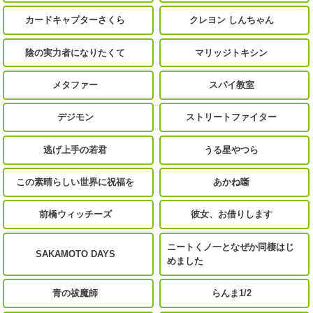
カードキャプターさくら
クレヨン しんちゃん
陰の実力者になりたくて
マリッジトキシン
メタファー
スパイ教室
デジモン
ストリートファイター
逃げ上手の若君
うる星やつら
この素晴らしい世界に祝福を
あかね噺
前橋ウィッチーズ
彼女、お借りします
ニートくノ一となぜか同棲はじ
SAKAMOTO DAYS
めました
青の祓魔師
らんま1/2