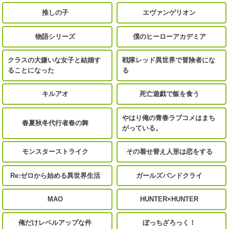
推しの子
エヴァンゲリオン
物語シリーズ
僕のヒーローアカデミア
クラスの大嫌いな女子と結婚す
戦隊レッド異世界で冒険者にな
ることになった
る
キルアオ
死亡遊戯で飯を食う
やはり俺の青春ラブコメはまち
春夏秋冬代行者春の舞
がっている。
モンスターストライク
その着せ替え人形は恋をする
Re:ゼロから始める異世界生活
ガールズバンドクライ
MAO
HUNTER×HUNTER
俺だけレベルアップな件
ぼっちざろっく！