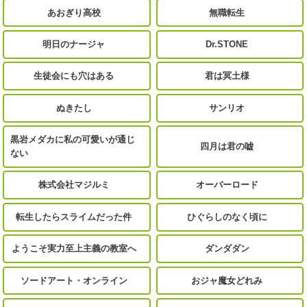
あおぎり高校
無職転生
明日のナージャ
Dr.STONE
生徒会にも穴はある
君は冥土様
ぬきたし
サンリオ
黒岩メダカに私の可愛いが通じ
四月は君の嘘
ない
株式会社マジルミ
オーバーロード
転生したらスライムだった件
ひぐらしのなく頃に
ようこそ実力至上主義の教室へ
ダンダダン
ソードアート・オンライン
おジャ魔女どれみ