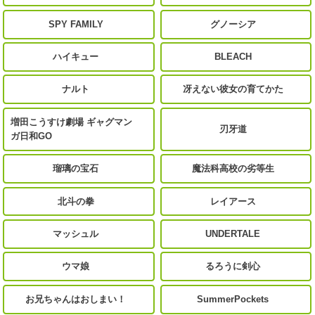
SPY FAMILY
グノーシア
ハイキュー
BLEACH
ナルト
冴えない彼女の育てかた
増田こうすけ劇場 ギャグマン
刃牙道
ガ日和GO
瑠璃の宝石
魔法科高校の劣等生
北斗の拳
レイアース
マッシュル
UNDERTALE
ウマ娘
るろうに剣心
お兄ちゃんはおしまい！
SummerPockets