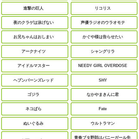
進撃の巨人
リコリス
夜のクラゲは泳げない
声優ラジオのウラオモテ
お兄ちゃんはおしまい
かぐや様は告らせたい
アークナイツ
シャングリラ
アイドルマスター
NEEDY GIRL OVERDOSE
ヘブンバーンズレッド
SHY
ゴジラ
なかやまきんに君
ネコぱら
Fate
ぬいぐるみ
ウルトラマン
青春ブタ野郎はバニーガール先