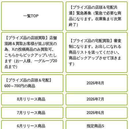
【プライズ品の店頭＆宅配共
通】緊急募集（緊急で必要な商
一覧TOP
品になります。在庫集まり次第
終了）
【プライズ品の店頭買取】店舗
【プライズ品の宅配買取】審査
混雑＆買取お客様が並ぶ状況の
制になります。お出しになれる
為、Xの投稿商品のみ買取可。
商品リストを送ってください。
こちらからピックアップいたし
商品ピックアップさせて頂きま
ます（お一人様、一グループ20
す）
点まで）
【プライズ品の店頭＆宅配】
2026年8月
600～700円の商品
8月リリース商品
2026年7月
7月リリース商品
2026年6月
6月リリース商品
指定商品S