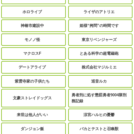
ホロライブ
ライザのアトリエ
神椿市建設中
姫様“拷問”の時間です
モノノ怪
東京リベンジャーズ
マクロスF
とある科学の超電磁砲
デートアライブ
株式会社マジルミエ
紫雲寺家の子供たち
巡音ルカ
勇者刑に処す懲罰勇者9004隊刑
文豪ストレイドッグス
務記録
来世は他人がいい
涼宮ハルヒの憂鬱
ダンジョン飯
バカとテストと召喚獣