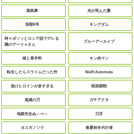
黒執事
光が死んだ夏
怪獣8号
キングダム
時々ボソッとロシア語でデレる
ブルーアーカイブ
隣のアーリャさん
狼と香辛料
キン肉マン
転生したらスライムだった件
NieR:Automata
負けヒロインが多すぎる
呪術廻戦
鬼滅の刃
ガチアクタ
地獄先生ぬ～べ～
刃牙
ヨスガノソラ
春夏秋冬代行者