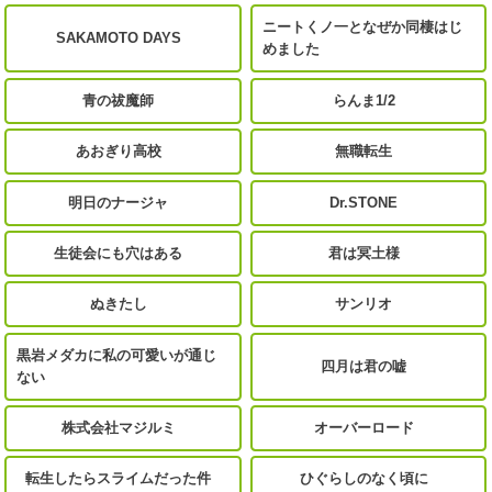
ニートくノ一となぜか同棲はじ
SAKAMOTO DAYS
めました
青の祓魔師
らんま1/2
あおぎり高校
無職転生
明日のナージャ
Dr.STONE
生徒会にも穴はある
君は冥土様
ぬきたし
サンリオ
黒岩メダカに私の可愛いが通じ
四月は君の嘘
ない
株式会社マジルミ
オーバーロード
転生したらスライムだった件
ひぐらしのなく頃に