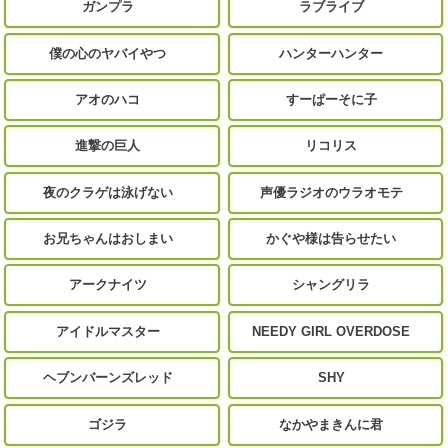
ガンプラ
ラブライブ
僕の心のヤバイやつ
ハンターハンター
アオのハコ
すーぱーそに子
進撃の巨人
リコリス
夜のクラゲは泳げない
声優ラジオのウラオモテ
お兄ちゃんはおしまい
かぐや様は告らせたい
アークナイツ
シャングリラ
アイドルマスター
NEEDY GIRL OVERDOSE
ヘブンバーンズレッド
SHY
ゴジラ
なかやまきんに君