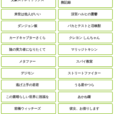
務記録
来世は他人がいい
涼宮ハルヒの憂鬱
ダンジョン飯
バカとテストと召喚獣
カードキャプターさくら
クレヨン しんちゃん
陰の実力者になりたくて
マリッジトキシン
メタファー
スパイ教室
デジモン
ストリートファイター
逃げ上手の若君
うる星やつら
この素晴らしい世界に祝福を
あかね噺
前橋ウィッチーズ
彼女、お借りします