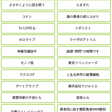
ささやくように恋を唄う
らきすた
コナン
盾の勇者の成り上がり
To LOVEる
メダリスト
ホロライブ
ライザのアトリエ
神椿市建設中
姫様“拷問”の時間です
モノノ怪
東京リベンジャーズ
マクロスF
とある科学の超電磁砲
デートアライブ
株式会社マジルミエ
紫雲寺家の子供たち
巡音ルカ
勇者刑に処す懲罰勇者9004隊刑
文豪ストレイドッグス