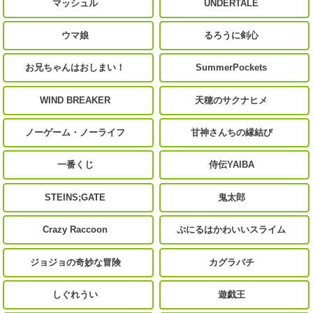
マッシュル
UNDERTALE
ウマ娘
るろうに剣心
お兄ちゃんはおしまい！
SummerPockets
WIND BREAKER
天穂のサクナヒメ
ノーゲーム・ノーライフ
甘神さんちの縁結び
一番くじ
侍伝YAIBA
STEINS;GATE
鬼太郎
Crazy Raccoon
ぷにるはかわいいスライム
ジョジョの奇妙な冒険
カグラバチ
しぐれうい
遊戯王