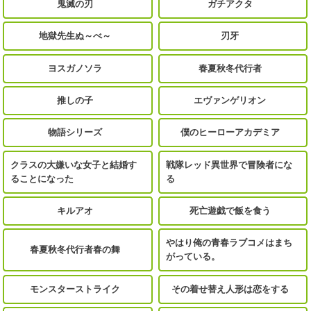
鬼滅の刃
ガチアクタ
地獄先生ぬ～べ～
刃牙
ヨスガノソラ
春夏秋冬代行者
推しの子
エヴァンゲリオン
物語シリーズ
僕のヒーローアカデミア
クラスの大嫌いな女子と結婚す
戦隊レッド異世界で冒険者にな
ることになった
る
キルアオ
死亡遊戯で飯を食う
やはり俺の青春ラブコメはまち
春夏秋冬代行者春の舞
がっている。
モンスターストライク
その着せ替え人形は恋をする