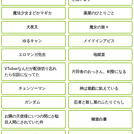
魔法少女まどかマギカ
薬屋のひとりごと
犬夜叉
魔女の旅々
ゆるキャン
メイドインアビス
エロマンガ先生
地獄楽
VTuberなんだが配信切り忘れ
片田舎のおっさん、剣聖になる
たら伝説になってた
チェンソーマン
神は遊戯に飢えている
ガンダム
忍者と殺し屋のふたりぐらし
お隣の天使様にいつの間にか駄
幽遊白書
目人間にされていた件