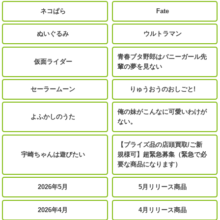
ネコぱら
Fate
ぬいぐるみ
ウルトラマン
青春ブタ野郎はバニーガール先
仮面ライダー
輩の夢を見ない
セーラームーン
りゅうおうのおしごと!
俺の妹がこんなに可愛いわけが
よふかしのうた
ない。
【プライズ品の店頭買取/ご新
宇崎ちゃんは遊びたい
規様可】超緊急募集（緊急で必
要な商品になります）
2026年5月
5月リリース商品
2026年4月
4月リリース商品