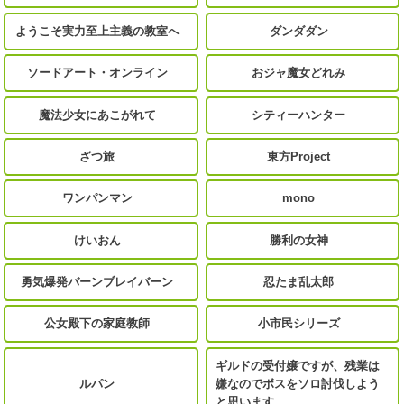
ようこそ実力至上主義の教室へ
ダンダダン
ソードアート・オンライン
おジャ魔女どれみ
魔法少女にあこがれて
シティーハンター
ざつ旅
東方Project
ワンパンマン
mono
けいおん
勝利の女神
勇気爆発バーンブレイバーン
忍たま乱太郎
公女殿下の家庭教師
小市民シリーズ
ギルドの受付嬢ですが、残業は
ルパン
嫌なのでボスをソロ討伐しよう
と思います