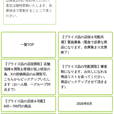
は再度お問い合わせください。
査定は随時変動いたします。在
庫状況で変動することご了承く
ださい。
【プライズ品の店頭＆宅配共
通】緊急募集（緊急で必要な商
一覧TOP
品になります。在庫集まり次第
終了）
【プライズ品の店頭買取】店舗
【プライズ品の宅配買取】審査
混雑＆買取お客様が並ぶ状況の
制になります。お出しになれる
為、Xの投稿商品のみ買取可。
商品リストを送ってください。
こちらからピックアップいたし
商品ピックアップさせて頂きま
ます（お一人様、一グループ20
す）
点まで）
【プライズ品の店頭＆宅配】
2026年8月
600～700円の商品