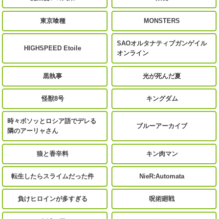
東京喰種
MONSTERS
SAOオルタナティブガンゲイル
HIGHSPEED Etoile
オンライン
黒執事
光が死んだ夏
怪獣8号
キングダム
時々ボソッとロシア語でデレる
ブルーアーカイブ
隣のアーリャさん
狼と香辛料
キン肉マン
転生したらスライムだった件
NieR:Automata
負けヒロインが多すぎる
呪術廻戦