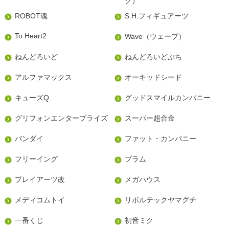
ク）
ROBOT魂
S.H.フィギュアーツ
To Heart2
Wave（ウェーブ）
ねんどろいど
ねんどろいどぷち
アルファマックス
オーキッドシード
キューズQ
グッドスマイルカンパニー
グリフォンエンタープライズ
スーパー超合金
バンダイ
ファット・カンパニー
フリーイング
プラム
プレイアーツ改
メガハウス
メディコムトイ
リボルテックヤマグチ
一番くじ
初音ミク