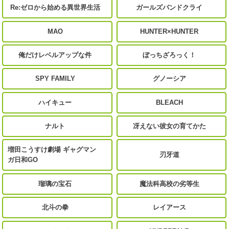
Re:ゼロから始める異世界生活
ガールズバンドクライ
MAO
HUNTER×HUNTER
俺だけレベルアップな件
ぼっちざろっく！
SPY FAMILY
グノーシア
ハイキュー
BLEACH
ナルト
冴えない彼女の育てかた
増田こうすけ劇場 ギャグマン
刃牙道
ガ日和GO
瑠璃の宝石
魔法科高校の劣等生
北斗の拳
レイアース