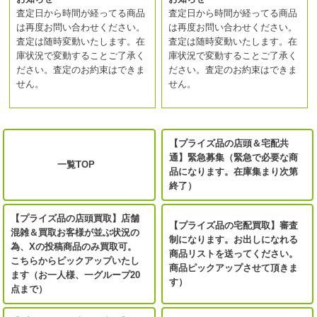
査定日から時間が経ってる商品
査定日から時間が経ってる商品
は再度お問い合わせください。
は再度お問い合わせください。
査定は随時変動いたします。在
査定は随時変動いたします。在
庫状況で変動することご了承く
庫状況で変動することご了承く
ださい。査定のお約束はできま
ださい。査定のお約束はできま
せん。
せん。
【プライズ品の店頭＆宅配共
通】緊急募集（緊急で必要な商
一覧TOP
品になります。在庫集まり次第
終了）
【プライズ品の店頭買取】店舗
【プライズ品の宅配買取】審査
混雑＆買取お客様が並ぶ状況の
制になります。お出しになれる
為、Xの投稿商品のみ買取可。
商品リストを送ってください。
こちらからピックアップいたし
商品ピックアップさせて頂きま
ます（お一人様、一グループ20
す）
点まで）