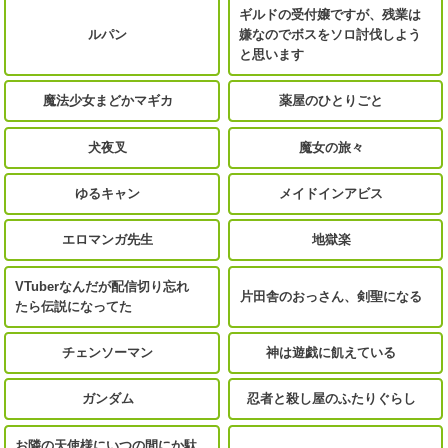
ギルドの受付嬢ですが、残業は
ルパン
嫌なのでボスをソロ討伐しよう
と思います
魔法少女まどかマギカ
薬屋のひとりごと
犬夜叉
魔女の旅々
ゆるキャン
メイドインアビス
エロマンガ先生
地獄楽
VTuberなんだが配信切り忘れ
片田舎のおっさん、剣聖になる
たら伝説になってた
チェンソーマン
神は遊戯に飢えている
ガンダム
忍者と殺し屋のふたりぐらし
お隣の天使様にいつの間にか駄