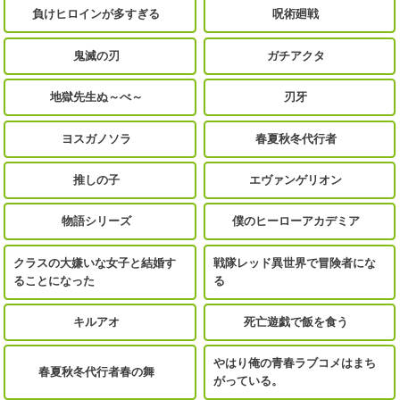
負けヒロインが多すぎる
呪術廻戦
鬼滅の刃
ガチアクタ
地獄先生ぬ～べ～
刃牙
ヨスガノソラ
春夏秋冬代行者
推しの子
エヴァンゲリオン
物語シリーズ
僕のヒーローアカデミア
クラスの大嫌いな女子と結婚す
戦隊レッド異世界で冒険者にな
ることになった
る
キルアオ
死亡遊戯で飯を食う
やはり俺の青春ラブコメはまち
春夏秋冬代行者春の舞
がっている。