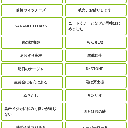
前橋ウィッチーズ
彼女、お借りします
ニートくノ一となぜか同棲はじ
SAKAMOTO DAYS
めました
青の祓魔師
らんま1/2
あおぎり高校
無職転生
明日のナージャ
Dr.STONE
生徒会にも穴はある
君は冥土様
ぬきたし
サンリオ
黒岩メダカに私の可愛いが通じ
四月は君の嘘
ない
株式会社マジルミ
オーバーロード