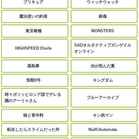
プリキュア
ウィッチウォッチ
魔法使いの約束
銀魂
東京喰種
MONSTERS
SAOオルタナティブガンゲイル
HIGHSPEED Etoile
オンライン
黒執事
光が死んだ夏
怪獣8号
キングダム
時々ボソッとロシア語でデレる
ブルーアーカイブ
隣のアーリャさん
狼と香辛料
キン肉マン
転生したらスライムだった件
NieR:Automata