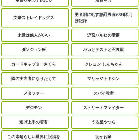
勇者刑に処す懲罰勇者9004隊刑
文豪ストレイドッグス
務記録
来世は他人がいい
涼宮ハルヒの憂鬱
ダンジョン飯
バカとテストと召喚獣
カードキャプターさくら
クレヨン しんちゃん
陰の実力者になりたくて
マリッジトキシン
メタファー
スパイ教室
デジモン
ストリートファイター
逃げ上手の若君
うる星やつら
この素晴らしい世界に祝福を
あかね噺