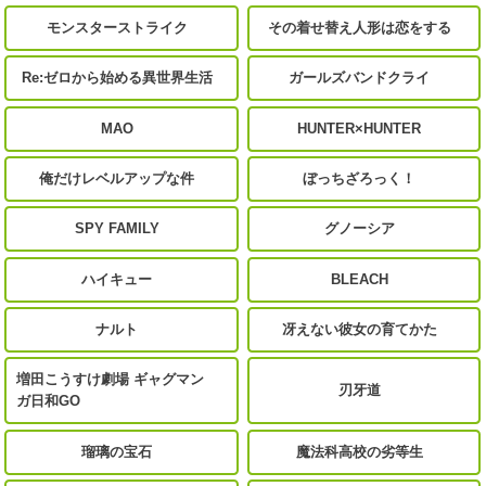
モンスターストライク
その着せ替え人形は恋をする
Re:ゼロから始める異世界生活
ガールズバンドクライ
MAO
HUNTER×HUNTER
俺だけレベルアップな件
ぼっちざろっく！
SPY FAMILY
グノーシア
ハイキュー
BLEACH
ナルト
冴えない彼女の育てかた
増田こうすけ劇場 ギャグマン
刃牙道
ガ日和GO
瑠璃の宝石
魔法科高校の劣等生