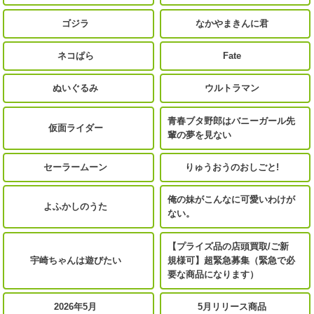
ゴジラ
なかやまきんに君
ネコぱら
Fate
ぬいぐるみ
ウルトラマン
青春ブタ野郎はバニーガール先
仮面ライダー
輩の夢を見ない
セーラームーン
りゅうおうのおしごと!
俺の妹がこんなに可愛いわけが
よふかしのうた
ない。
【プライズ品の店頭買取/ご新
宇崎ちゃんは遊びたい
規様可】超緊急募集（緊急で必
要な商品になります）
2026年5月
5月リリース商品