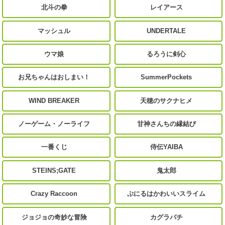
北斗の拳
レイアース
マッシュル
UNDERTALE
ウマ娘
るろうに剣心
お兄ちゃんはおしまい！
SummerPockets
WIND BREAKER
天穂のサクナヒメ
ノーゲーム・ノーライフ
甘神さんちの縁結び
一番くじ
侍伝YAIBA
STEINS;GATE
鬼太郎
Crazy Raccoon
ぷにるはかわいいスライム
ジョジョの奇妙な冒険
カグラバチ