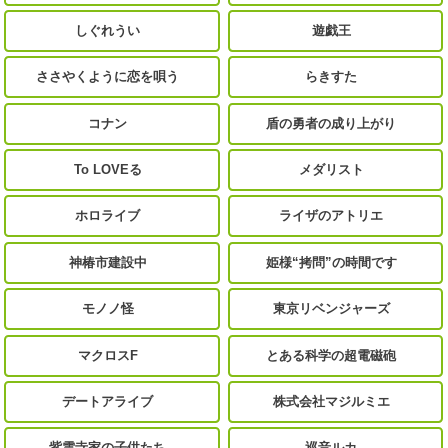
しぐれうい
遊戯王
ささやくように恋を唄う
らきすた
コナン
盾の勇者の成り上がり
To LOVEる
メダリスト
ホロライブ
ライザのアトリエ
神椿市建設中
姫様“拷問”の時間です
モノノ怪
東京リベンジャーズ
マクロスF
とある科学の超電磁砲
デートアライブ
株式会社マジルミエ
紫雲寺家の子供たち
巡音ルカ