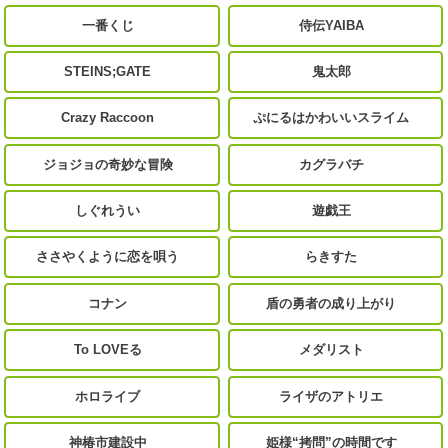
一番くじ
侍伝YAIBA
STEINS;GATE
鬼太郎
Crazy Raccoon
ぷにるはかわいいスライム
ジョジョの奇妙な冒険
カグラバチ
しぐれうい
遊戯王
ささやくように恋を唄う
らきすた
コナン
盾の勇者の成り上がり
To LOVEる
メダリスト
ホロライブ
ライザのアトリエ
神椿市建設中
姫様“拷問”の時間です