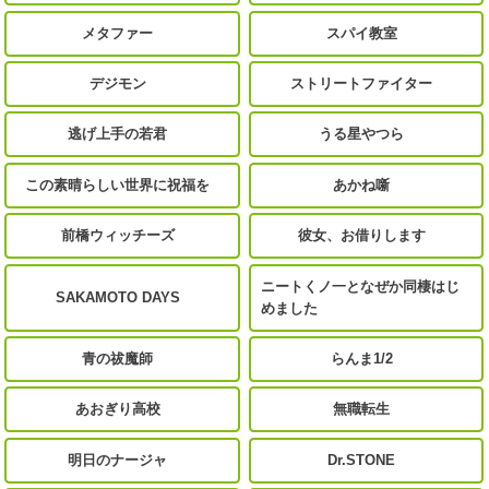
メタファー
スパイ教室
デジモン
ストリートファイター
逃げ上手の若君
うる星やつら
この素晴らしい世界に祝福を
あかね噺
前橋ウィッチーズ
彼女、お借りします
ニートくノ一となぜか同棲はじ
SAKAMOTO DAYS
めました
青の祓魔師
らんま1/2
あおぎり高校
無職転生
明日のナージャ
Dr.STONE