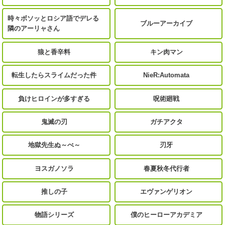
時々ボソッとロシア語でデレる
ブルーアーカイブ
隣のアーリャさん
狼と香辛料
キン肉マン
転生したらスライムだった件
NieR:Automata
負けヒロインが多すぎる
呪術廻戦
鬼滅の刃
ガチアクタ
地獄先生ぬ～べ～
刃牙
ヨスガノソラ
春夏秋冬代行者
推しの子
エヴァンゲリオン
物語シリーズ
僕のヒーローアカデミア