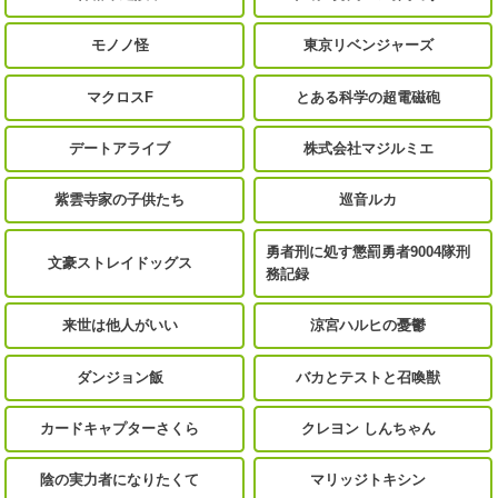
モノノ怪
東京リベンジャーズ
マクロスF
とある科学の超電磁砲
デートアライブ
株式会社マジルミエ
紫雲寺家の子供たち
巡音ルカ
勇者刑に処す懲罰勇者9004隊刑
文豪ストレイドッグス
務記録
来世は他人がいい
涼宮ハルヒの憂鬱
ダンジョン飯
バカとテストと召喚獣
カードキャプターさくら
クレヨン しんちゃん
陰の実力者になりたくて
マリッジトキシン