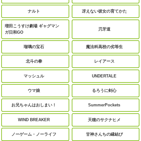
ナルト
冴えない彼女の育てかた
増田こうすけ劇場 ギャグマン
刃牙道
ガ日和GO
瑠璃の宝石
魔法科高校の劣等生
北斗の拳
レイアース
マッシュル
UNDERTALE
ウマ娘
るろうに剣心
お兄ちゃんはおしまい！
SummerPockets
WIND BREAKER
天穂のサクナヒメ
ノーゲーム・ノーライフ
甘神さんちの縁結び