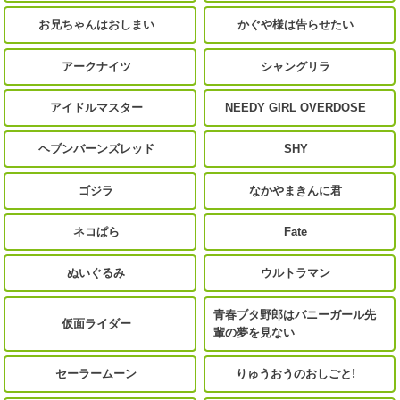
お兄ちゃんはおしまい
かぐや様は告らせたい
アークナイツ
シャングリラ
アイドルマスター
NEEDY GIRL OVERDOSE
ヘブンバーンズレッド
SHY
ゴジラ
なかやまきんに君
ネコぱら
Fate
ぬいぐるみ
ウルトラマン
青春ブタ野郎はバニーガール先
仮面ライダー
輩の夢を見ない
セーラームーン
りゅうおうのおしごと!