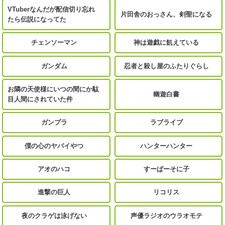
VTuberなんだが配信切り忘れ
片田舎のおっさん、剣聖になる
たら伝説になってた
チェンソーマン
神は遊戯に飢えている
ガンダム
忍者と殺し屋のふたりぐらし
お隣の天使様にいつの間にか駄
幽遊白書
目人間にされていた件
ガンプラ
ラブライブ
僕の心のヤバイやつ
ハンターハンター
アオのハコ
すーぱーそに子
進撃の巨人
リコリス
夜のクラゲは泳げない
声優ラジオのウラオモテ