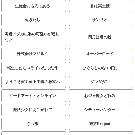
生徒会にも穴はある
君は冥土様
ぬきたし
サンリオ
黒岩メダカに私の可愛いが通じ
四月は君の嘘
ない
株式会社マジルミ
オーバーロード
転生したらスライムだった件
ひぐらしのなく頃に
ようこそ実力至上主義の教室へ
ダンダダン
ソードアート・オンライン
おジャ魔女どれみ
魔法少女にあこがれて
シティーハンター
ざつ旅
東方Project