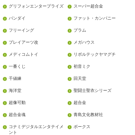
グリフォンエンタープライズ
スーパー超合金
バンダイ
ファット・カンパニー
フリーイング
プラム
プレイアーツ改
メガハウス
メディコムトイ
リボルテックヤマグチ
一番くじ
初音ミク
千値練
回天堂
海洋堂
聖闘士聖衣シリーズ
超像可動
超合金
超合金魂
青島文化教材社
コナミデジタルエンタテイメ
ボークス
ント