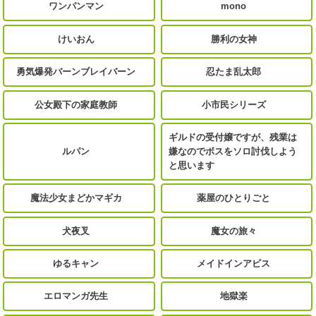
ワンパンマン
mono
けいおん
勝利の女神
勇気爆発バーンブレイバーン
忍たま乱太郎
公女殿下の家庭教師
小市民シリーズ
ギルドの受付嬢ですが、残業は
ルパン
嫌なのでボスをソロ討伐しよう
と思います
魔法少女まどかマギカ
薬屋のひとりごと
犬夜叉
魔女の旅々
ゆるキャン
メイドインアビス
エロマンガ先生
地獄楽