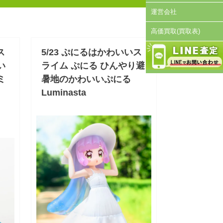
運営会社
高価買取(買取表)
ス
5/23 ぷにるはかわいいス
い
ライム ぷにる ひんやり避
ミ
暑地のかわいいぷにる
Luminasta