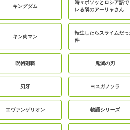
時々ボソッとロシア語で
キングダム
レる隣のアーリャさん
転生したらスライムだっ
キン肉マン
件
呪術廻戦
鬼滅の刃
刃牙
ヨスガノソラ
エヴァンゲリオン
物語シリーズ