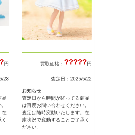
?
?????
円
買取価格：
円
/28
査定日：2025/5/22
お知らせ
商品
査定日から時間が経ってる商品
い。
は再度お問い合わせください。
。在
査定は随時変動いたします。在
承く
庫状況で変動することご了承く
ださい。