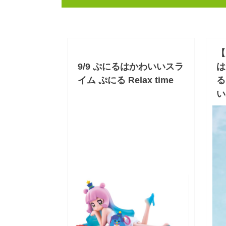
【
9/9 ぷにるはかわいいスラ
は
イム ぷにる Relax time
る
い