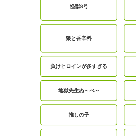
怪獣8号
狼と香辛料
負けヒロインが多すぎる
地獄先生ぬ～べ～
推しの子