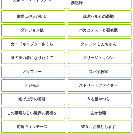
務記録
来世は他人がいい
涼宮ハルヒの憂鬱
ダンジョン飯
バカとテストと召喚獣
カードキャプターさくら
クレヨン しんちゃん
陰の実力者になりたくて
マリッジトキシン
メタファー
スパイ教室
デジモン
ストリートファイター
逃げ上手の若君
うる星やつら
この素晴らしい世界に祝福を
あかね噺
前橋ウィッチーズ
彼女、お借りします