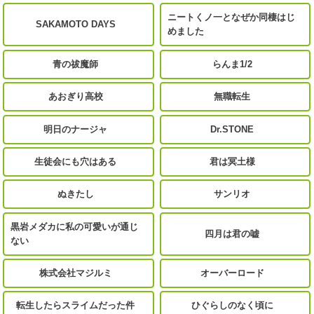
ニートくノ一となぜか同棲はじ
SAKAMOTO DAYS
めました
青の祓魔師
らんま1/2
あおぎり高校
無職転生
明日のナージャ
Dr.STONE
生徒会にも穴はある
君は冥土様
ぬきたし
サンリオ
黒岩メダカに私の可愛いが通じ
四月は君の嘘
ない
株式会社マジルミ
オーバーロード
転生したらスライムだった件
ひぐらしのなく頃に