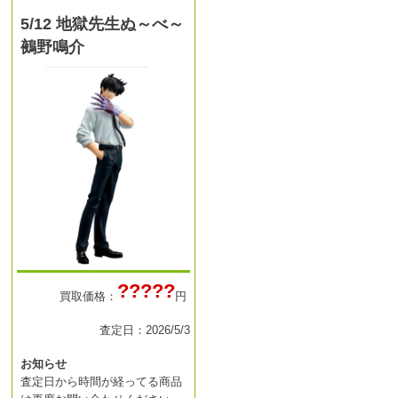
5/12 地獄先生ぬ～べ～
鵺野鳴介
?????
買取価格：
円
査定日：2026/5/3
お知らせ
査定日から時間が経ってる商品