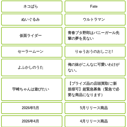
ネコぱら
Fate
ぬいぐるみ
ウルトラマン
青春ブタ野郎はバニーガール先
仮面ライダー
輩の夢を見ない
セーラームーン
りゅうおうのおしごと!
俺の妹がこんなに可愛いわけが
よふかしのうた
ない。
【プライズ品の店頭買取/ご新
宇崎ちゃんは遊びたい
規様可】超緊急募集（緊急で必
要な商品になります）
2026年5月
5月リリース商品
2026年4月
4月リリース商品