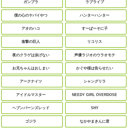
ガンプラ
ラブライブ
僕の心のヤバイやつ
ハンターハンター
アオのハコ
すーぱーそに子
進撃の巨人
リコリス
夜のクラゲは泳げない
声優ラジオのウラオモテ
お兄ちゃんはおしまい
かぐや様は告らせたい
アークナイツ
シャングリラ
アイドルマスター
NEEDY GIRL OVERDOSE
ヘブンバーンズレッド
SHY
ゴジラ
なかやまきんに君