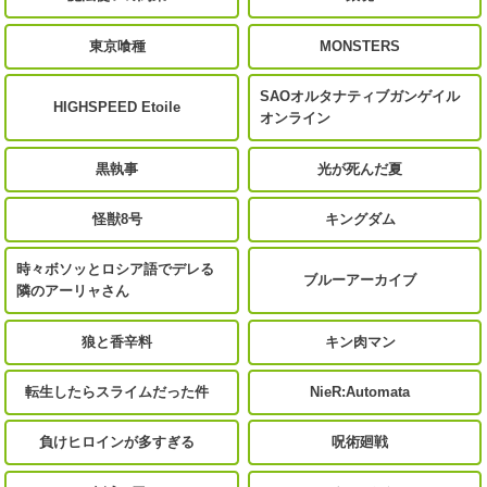
東京喰種
MONSTERS
SAOオルタナティブガンゲイル
HIGHSPEED Etoile
オンライン
黒執事
光が死んだ夏
怪獣8号
キングダム
時々ボソッとロシア語でデレる
ブルーアーカイブ
隣のアーリャさん
狼と香辛料
キン肉マン
転生したらスライムだった件
NieR:Automata
負けヒロインが多すぎる
呪術廻戦