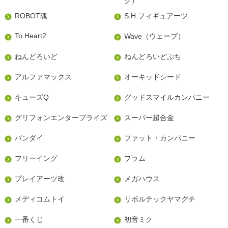
ク）
ROBOT魂
S.H.フィギュアーツ
To Heart2
Wave（ウェーブ）
ねんどろいど
ねんどろいどぷち
アルファマックス
オーキッドシード
キューズQ
グッドスマイルカンパニー
グリフォンエンタープライズ
スーパー超合金
バンダイ
ファット・カンパニー
フリーイング
プラム
プレイアーツ改
メガハウス
メディコムトイ
リボルテックヤマグチ
一番くじ
初音ミク