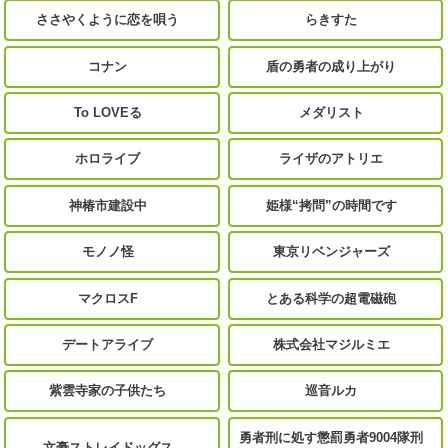
ささやくように恋を唄う
らきすた
コナン
盾の勇者の成り上がり
To LOVEる
メダリスト
ホロライブ
ライザのアトリエ
神椿市建設中
姫様“拷問”の時間です
モノノ怪
東京リベンジャーズ
マクロスF
とある科学の超電磁砲
デートアライブ
株式会社マジルミエ
紫雲寺家の子供たち
巡音ルカ
勇者刑に処す懲罰勇者9004隊刑
文豪ストレイドッグス