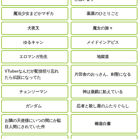
魔法少女まどかマギカ
薬屋のひとりごと
犬夜叉
魔女の旅々
ゆるキャン
メイドインアビス
エロマンガ先生
地獄楽
VTuberなんだが配信切り忘れ
片田舎のおっさん、剣聖になる
たら伝説になってた
チェンソーマン
神は遊戯に飢えている
ガンダム
忍者と殺し屋のふたりぐらし
お隣の天使様にいつの間にか駄
幽遊白書
目人間にされていた件