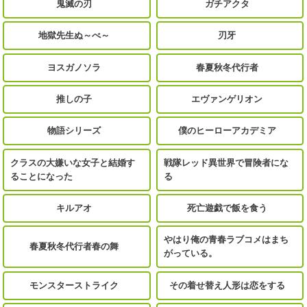
鬼滅の刃
ガチアクタ
地獄先生ぬ～べ～
刃牙
ヨスガノソラ
春夏秋冬代行者
推しの子
エヴァンゲリオン
物語シリーズ
僕のヒーローアカデミア
クラスの大嫌いな女子と結婚す
戦隊レッド異世界で冒険者にな
ることになった
る
キルアオ
死亡遊戯で飯を食う
やはり俺の青春ラブコメはまち
春夏秋冬代行者春の舞
がっている。
モンスターストライク
その着せ替え人形は恋をする