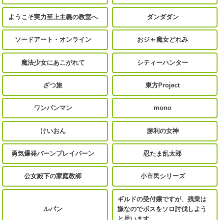
ようこそ実力至上主義の教室へ
ダンダダン
ソードアート・オンライン
おジャ魔女どれみ
魔法少女にあこがれて
シティーハンター
ざつ旅
東方Project
ワンパンマン
mono
けいおん
勝利の女神
勇気爆発バーンブレイバーン
忍たま乱太郎
公女殿下の家庭教師
小市民シリーズ
ギルドの受付嬢ですが、残業は
ルパン
嫌なのでボスをソロ討伐しよう
と思います