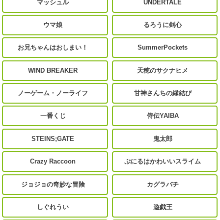
マッシュル
UNDERTALE
ウマ娘
るろうに剣心
お兄ちゃんはおしまい！
SummerPockets
WIND BREAKER
天穂のサクナヒメ
ノーゲーム・ノーライフ
甘神さんちの縁結び
一番くじ
侍伝YAIBA
STEINS;GATE
鬼太郎
Crazy Raccoon
ぷにるはかわいいスライム
ジョジョの奇妙な冒険
カグラバチ
しぐれうい
遊戯王