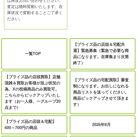
は再度お問い合わせください。
査定は随時変動いたします。在
庫状況で変動することご了承く
ださい。
【プライズ品の店頭＆宅配共
通】緊急募集（緊急で必要な商
一覧TOP
品になります。在庫集まり次第
終了）
【プライズ品の店頭買取】店舗
【プライズ品の宅配買取】審査
混雑＆買取お客様が並ぶ状況の
制になります。お出しになれる
為、Xの投稿商品のみ買取可。
商品リストを送ってください。
こちらからピックアップいたし
商品ピックアップさせて頂きま
ます（お一人様、一グループ20
す）
点まで）
【プライズ品の店頭＆宅配】
2026年8月
600～700円の商品