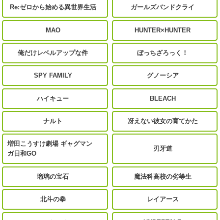
Re:ゼロから始める異世界生活
ガールズバンドクライ
MAO
HUNTER×HUNTER
俺だけレベルアップな件
ぼっちざろっく！
SPY FAMILY
グノーシア
ハイキュー
BLEACH
ナルト
冴えない彼女の育てかた
増田こうすけ劇場 ギャグマン
刃牙道
ガ日和GO
瑠璃の宝石
魔法科高校の劣等生
北斗の拳
レイアース