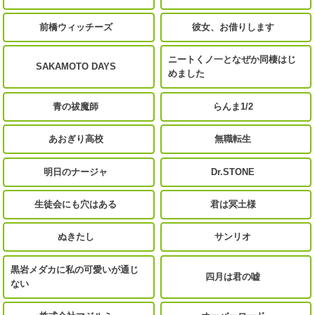
前橋ウィッチーズ
彼女、お借りします
ニートくノ一となぜか同棲はじ
SAKAMOTO DAYS
めました
青の祓魔師
らんま1/2
あおぎり高校
無職転生
明日のナージャ
Dr.STONE
生徒会にも穴はある
君は冥土様
ぬきたし
サンリオ
黒岩メダカに私の可愛いが通じ
四月は君の嘘
ない