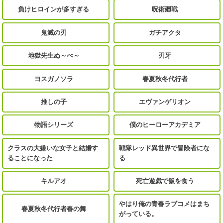
負けヒロインが多すぎる
呪術廻戦
鬼滅の刃
ガチアクタ
地獄先生ぬ～べ～
刃牙
ヨスガノソラ
春夏秋冬代行者
推しの子
エヴァンゲリオン
物語シリーズ
僕のヒーローアカデミア
クラスの大嫌いな女子と結婚す
戦隊レッド異世界で冒険者にな
ることになった
る
キルアオ
死亡遊戯で飯を食う
やはり俺の青春ラブコメはまち
春夏秋冬代行者春の舞
がっている。