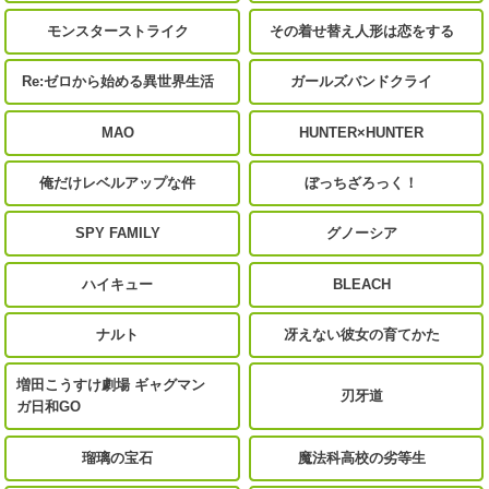
モンスターストライク
その着せ替え人形は恋をする
Re:ゼロから始める異世界生活
ガールズバンドクライ
MAO
HUNTER×HUNTER
俺だけレベルアップな件
ぼっちざろっく！
SPY FAMILY
グノーシア
ハイキュー
BLEACH
ナルト
冴えない彼女の育てかた
増田こうすけ劇場 ギャグマン
刃牙道
ガ日和GO
瑠璃の宝石
魔法科高校の劣等生