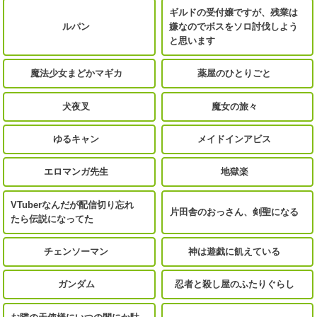
ギルドの受付嬢ですが、残業は
ルパン
嫌なのでボスをソロ討伐しよう
と思います
魔法少女まどかマギカ
薬屋のひとりごと
犬夜叉
魔女の旅々
ゆるキャン
メイドインアビス
エロマンガ先生
地獄楽
VTuberなんだが配信切り忘れ
片田舎のおっさん、剣聖になる
たら伝説になってた
チェンソーマン
神は遊戯に飢えている
ガンダム
忍者と殺し屋のふたりぐらし