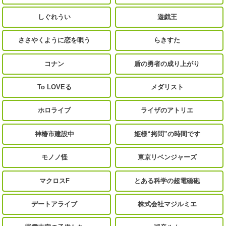
しぐれうい
遊戯王
ささやくように恋を唄う
らきすた
コナン
盾の勇者の成り上がり
To LOVEる
メダリスト
ホロライブ
ライザのアトリエ
神椿市建設中
姫様“拷問”の時間です
モノノ怪
東京リベンジャーズ
マクロスF
とある科学の超電磁砲
デートアライブ
株式会社マジルミエ