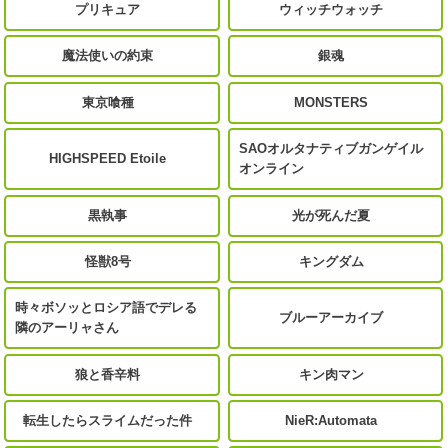
プリキュア
ウィッチウォッチ
魔法使いの約束
銀魂
東京喰種
MONSTERS
SAOオルタナティブガンゲイル
HIGHSPEED Etoile
オンライン
黒執事
光が死んだ夏
怪獣8号
キングダム
時々ボソッとロシア語でデレる
ブルーアーカイブ
隣のアーリャさん
狼と香辛料
キン肉マン
転生したらスライムだった件
NieR:Automata