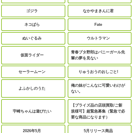
ゴジラ
なかやまきんに君
ネコぱら
Fate
ぬいぐるみ
ウルトラマン
青春ブタ野郎はバニーガール先
仮面ライダー
輩の夢を見ない
セーラームーン
りゅうおうのおしごと!
俺の妹がこんなに可愛いわけが
よふかしのうた
ない。
【プライズ品の店頭買取/ご新
宇崎ちゃんは遊びたい
規様可】超緊急募集（緊急で必
要な商品になります）
2026年5月
5月リリース商品