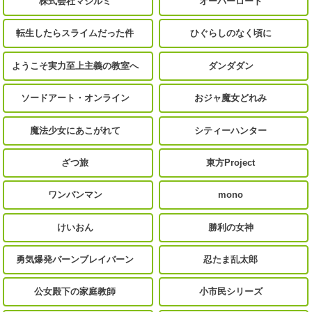
株式会社マジルミ
オーバーロード
転生したらスライムだった件
ひぐらしのなく頃に
ようこそ実力至上主義の教室へ
ダンダダン
ソードアート・オンライン
おジャ魔女どれみ
魔法少女にあこがれて
シティーハンター
ざつ旅
東方Project
ワンパンマン
mono
けいおん
勝利の女神
勇気爆発バーンブレイバーン
忍たま乱太郎
公女殿下の家庭教師
小市民シリーズ