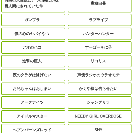
お隣の天使様にいつの間にか駄
幽遊白書
目人間にされていた件
ガンプラ
ラブライブ
僕の心のヤバイやつ
ハンターハンター
アオのハコ
すーぱーそに子
進撃の巨人
リコリス
夜のクラゲは泳げない
声優ラジオのウラオモテ
お兄ちゃんはおしまい
かぐや様は告らせたい
アークナイツ
シャングリラ
アイドルマスター
NEEDY GIRL OVERDOSE
ヘブンバーンズレッド
SHY