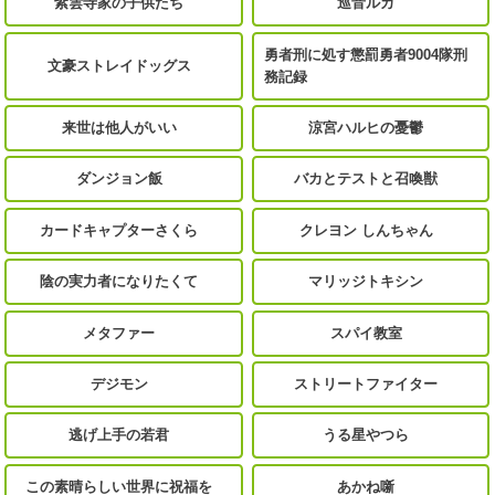
紫雲寺家の子供たち
巡音ルカ
勇者刑に処す懲罰勇者9004隊刑
文豪ストレイドッグス
務記録
来世は他人がいい
涼宮ハルヒの憂鬱
ダンジョン飯
バカとテストと召喚獣
カードキャプターさくら
クレヨン しんちゃん
陰の実力者になりたくて
マリッジトキシン
メタファー
スパイ教室
デジモン
ストリートファイター
逃げ上手の若君
うる星やつら
この素晴らしい世界に祝福を
あかね噺