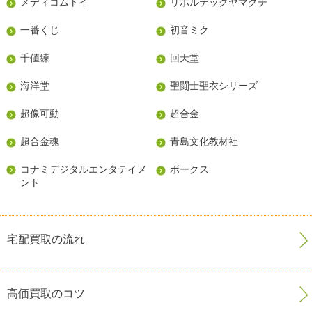
メディコムトイ
リボルテックヤマグチ
一番くじ
初音ミク
千値練
回天堂
海洋堂
聖闘士聖衣シリーズ
超像可動
超合金
超合金魂
青島文化教材社
コナミデジタルエンタテイメ
ボークス
ント
宅配買取の流れ
高価買取のコツ