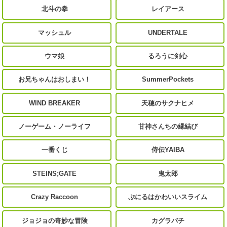
北斗の拳
レイアース
マッシュル
UNDERTALE
ウマ娘
るろうに剣心
お兄ちゃんはおしまい！
SummerPockets
WIND BREAKER
天穂のサクナヒメ
ノーゲーム・ノーライフ
甘神さんちの縁結び
一番くじ
侍伝YAIBA
STEINS;GATE
鬼太郎
Crazy Raccoon
ぷにるはかわいいスライム
ジョジョの奇妙な冒険
カグラバチ