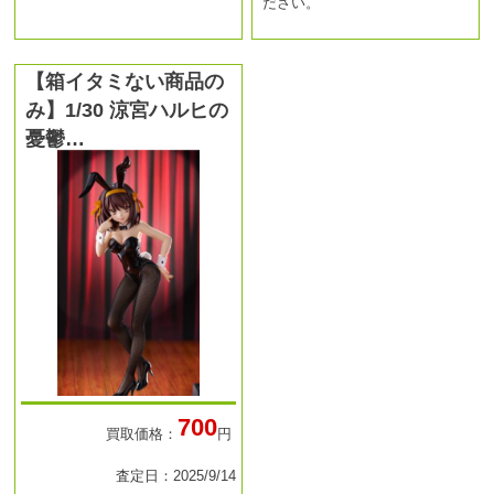
ださい。
【箱イタミない商品の
み】1/30 涼宮ハルヒの
憂鬱…
700
買取価格：
円
査定日：2025/9/14