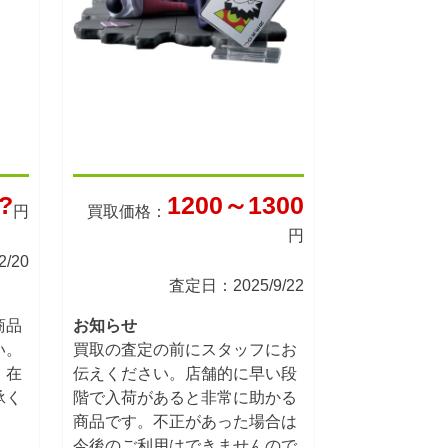
?
1200～1300
円
買取価格：
円
/20
査定日：2025/9/22
商品
お知らせ
い。
買取の査定の前にスタッフにお
。在
伝えください。店舗的に早い段
承く
階で入荷があると非常に助かる
商品です。不正があった場合は
今後のご利用はできませんので