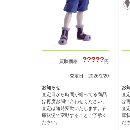
?????
買取価格：
円
査定日：2026/1/20
お知らせ
お
査定日から時間が経ってる商品
査
は再度お問い合わせください。
は
査定は随時変動いたします。在
査
庫状況で変動することご了承く
庫
ださい。
だ