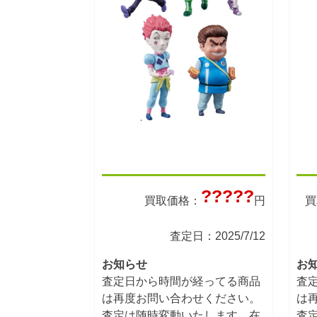
?????
買取価格：
円
買
査定日：2025/7/12
お知らせ
お
査定日から時間が経ってる商品
査
は再度お問い合わせください。
は
査定は随時変動いたします。在
査