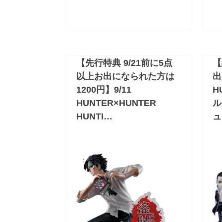
【先行特典 9/21前に5点
【
以上お出になられた方は
出
1200円】9/11
H
HUNTER×HUNTER
ル
HUNTI…
ュ