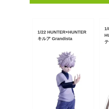
1
1/22 HUNTER×HUNTER
H
キルア Grandista
テ