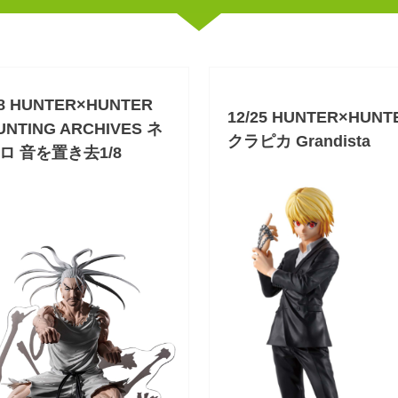
/8 HUNTER×HUNTER
12/25 HUNTER×HUNT
UNTING ARCHIVES ネ
クラピカ Grandista
ロ 音を置き去1/8