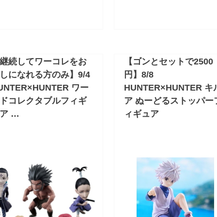
継続してワーコレをお
【ゴンとセットで2500
しになれる方のみ】9/4
円】8/8
UNTER×HUNTER ワー
HUNTER×HUNTER キ
ドコレクタブルフィギ
ア ぬーどるストッパー
ア …
ィギュア