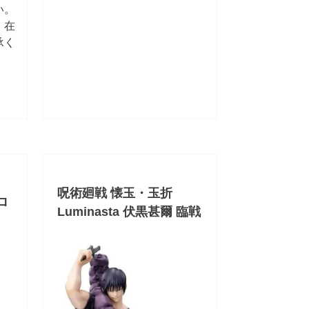
い。
。在
承く
呪術廻戦 懐玉・玉折
クロ
Luminasta 伏黒甚爾 臨戦