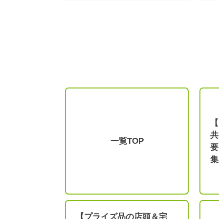
【
共
一覧TOP
要
集
【プライズ品の店頭＆宅