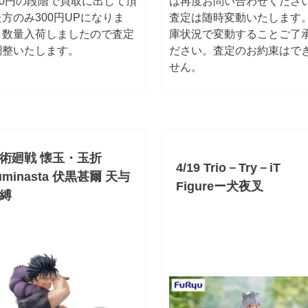
00円の段階で買取に出して頂
は再度お問い合わせくださ
方のみ300円UPになりま
査定は随時変動いたします
。数量入荷しましたので査定
庫状況で変動することご了
調整いたします。
ださい。査定のお約束はで
せん。
術廻戦 懐玉・玉折
4/19 Trio－Try－iT
uminasta 伏黒甚爾 天与
Figureー犬夜叉
縛