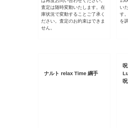
は再度お問い合わせください。
15
査定は随時変動いたします。在
いた
庫状況で変動することご了承く
す
ださい。査定のお約束はできま
を
せん。
呪
ナルト relax Time 綱手
L
呪