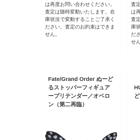
は再度お問い合わせください。
査
査定は随時変動いたします。在
は
庫状況で変動することご了承く
査
ださい。査定のお約束はできま
庫
せん。
だ
せ
Fate/Grand Order ぬーど
るストッパーフィギュア
H
ープリテンダー／オベロ
ど
ン（第二再臨）