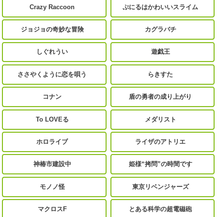
Crazy Raccoon
ぷにるはかわいいスライム
ジョジョの奇妙な冒険
カグラバチ
しぐれうい
遊戯王
ささやくように恋を唄う
らきすた
コナン
盾の勇者の成り上がり
To LOVEる
メダリスト
ホロライブ
ライザのアトリエ
神椿市建設中
姫様“拷問”の時間です
モノノ怪
東京リベンジャーズ
マクロスF
とある科学の超電磁砲