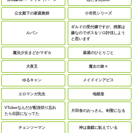
公女殿下の家庭教師
小市民シリーズ
ギルドの受付嬢ですが、残業は
ルパン
嫌なのでボスをソロ討伐しよう
と思います
魔法少女まどかマギカ
薬屋のひとりごと
犬夜叉
魔女の旅々
ゆるキャン
メイドインアビス
エロマンガ先生
地獄楽
VTuberなんだが配信切り忘れ
片田舎のおっさん、剣聖になる
たら伝説になってた
チェンソーマン
神は遊戯に飢えている