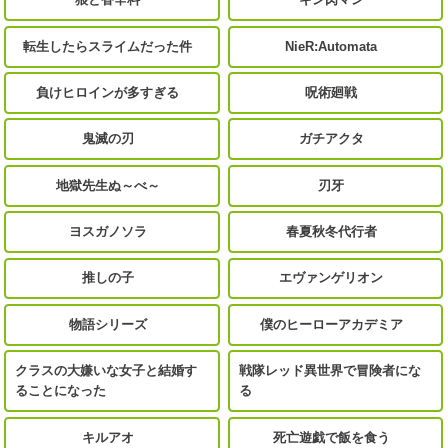
転生したらスライムだった件
NieR:Automata
負けヒロインが多すぎる
呪術廻戦
鬼滅の刃
ガチアクタ
地獄先生ぬ～べ～
刃牙
ヨスガノソラ
春夏秋冬代行者
推しの子
エヴァンゲリオン
物語シリーズ
僕のヒーローアカデミア
クラスの大嫌いな女子と結婚す
戦隊レッド異世界で冒険者にな
ることになった
る
キルアオ
死亡遊戯で飯を食う