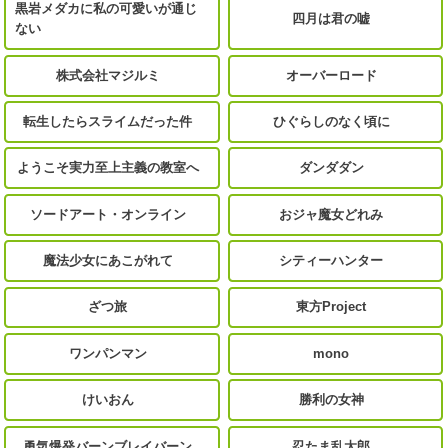
黒岩メダカに私の可愛いが通じ
四月は君の嘘
ない
株式会社マジルミ
オーバーロード
転生したらスライムだった件
ひぐらしのなく頃に
ようこそ実力至上主義の教室へ
ダンダダン
ソードアート・オンライン
おジャ魔女どれみ
魔法少女にあこがれて
シティーハンター
ざつ旅
東方Project
ワンパンマン
mono
けいおん
勝利の女神
勇気爆発バーンブレイバーン
忍たま乱太郎