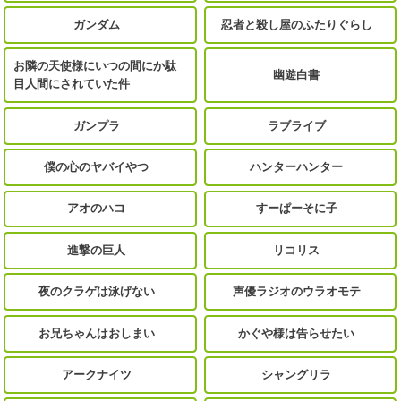
ガンダム
忍者と殺し屋のふたりぐらし
お隣の天使様にいつの間にか駄
幽遊白書
目人間にされていた件
ガンプラ
ラブライブ
僕の心のヤバイやつ
ハンターハンター
アオのハコ
すーぱーそに子
進撃の巨人
リコリス
夜のクラゲは泳げない
声優ラジオのウラオモテ
お兄ちゃんはおしまい
かぐや様は告らせたい
アークナイツ
シャングリラ