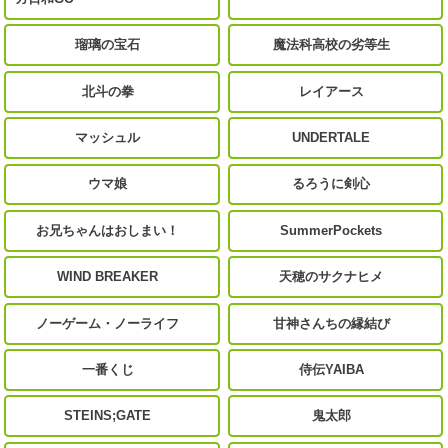
瑠璃の宝石
魔法科高校の劣等生
北斗の拳
レイアース
マッシュル
UNDERTALE
ウマ娘
るろうに剣心
お兄ちゃんはおしまい！
SummerPockets
WIND BREAKER
天穂のサクナヒメ
ノーゲーム・ノーライフ
甘神さんちの縁結び
一番くじ
侍伝YAIBA
STEINS;GATE
鬼太郎