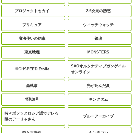
プロジェクトセカイ
2.5次元の誘惑
プリキュア
ウィッチウォッチ
魔法使いの約束
銀魂
東京喰種
MONSTERS
SAOオルタナティブガンゲイル
HIGHSPEED Etoile
オンライン
黒執事
光が死んだ夏
怪獣8号
キングダム
時々ボソッとロシア語でデレる
ブルーアーカイブ
隣のアーリャさん
狼と香辛料
キン肉マン