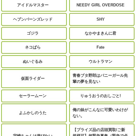
アイドルマスター
NEEDY GIRL OVERDOSE
ヘブンバーンズレッド
SHY
ゴジラ
なかやまきんに君
ネコぱら
Fate
ぬいぐるみ
ウルトラマン
青春ブタ野郎はバニーガール先
仮面ライダー
輩の夢を見ない
セーラームーン
りゅうおうのおしごと!
俺の妹がこんなに可愛いわけが
よふかしのうた
ない。
【プライズ品の店頭買取/ご新
宇崎ちゃんは遊びたい
規様可】超緊急募集（緊急で必