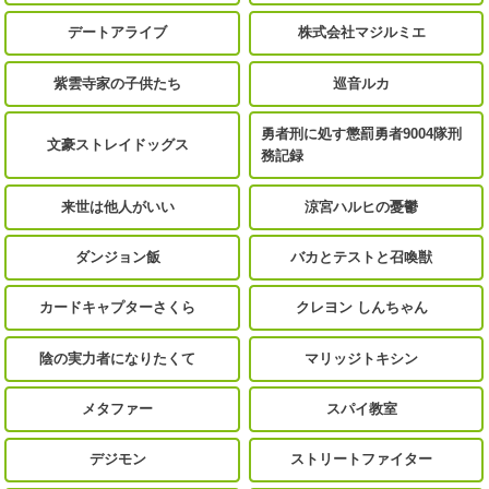
デートアライブ
株式会社マジルミエ
紫雲寺家の子供たち
巡音ルカ
勇者刑に処す懲罰勇者9004隊刑
文豪ストレイドッグス
務記録
来世は他人がいい
涼宮ハルヒの憂鬱
ダンジョン飯
バカとテストと召喚獣
カードキャプターさくら
クレヨン しんちゃん
陰の実力者になりたくて
マリッジトキシン
メタファー
スパイ教室
デジモン
ストリートファイター