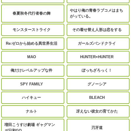
やはり俺の青春ラブコメはまち
春夏秋冬代行者春の舞
がっている。
モンスターストライク
その着せ替え人形は恋をする
Re:ゼロから始める異世界生活
ガールズバンドクライ
MAO
HUNTER×HUNTER
俺だけレベルアップな件
ぼっちざろっく！
SPY FAMILY
グノーシア
ハイキュー
BLEACH
ナルト
冴えない彼女の育てかた
増田こうすけ劇場 ギャグマン
刃牙道
ガ日和GO