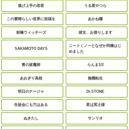
逃げ上手の若君
うる星やつら
この素晴らしい世界に祝福を
あかね噺
前橋ウィッチーズ
彼女、お借りします
ニートくノ一となぜか同棲はじ
SAKAMOTO DAYS
めました
青の祓魔師
らんま1/2
あおぎり高校
無職転生
明日のナージャ
Dr.STONE
生徒会にも穴はある
君は冥土様
ぬきたし
サンリオ