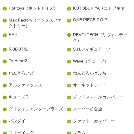
Hot toys（ホットトイズ）
KOTOBUKIYA（コトブキヤ）
ONE PIECE P.O.P
Max Factory（マックスファ
クトリー）
RAH
REVOLTECH（リヴォルテッ
ク）
ROBOT魂
S.H.フィギュアーツ
To Heart2
Wave（ウェーブ）
ねんどろいど
ねんどろいどぷち
アルファマックス
オーキッドシード
キューズQ
グッドスマイルカンパニー
グリフォンエンタープライズ
スーパー超合金
バンダイ
ファット・カンパニー
フリーイング
プラム