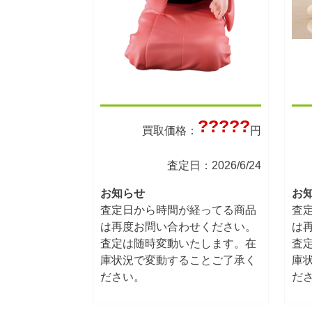
?????
買取価格：
円
査定日：2026/6/24
お知らせ
お
査定日から時間が経ってる商品
査
は再度お問い合わせください。
は
査定は随時変動いたします。在
査
庫状況で変動することご了承く
庫
ださい。
だ