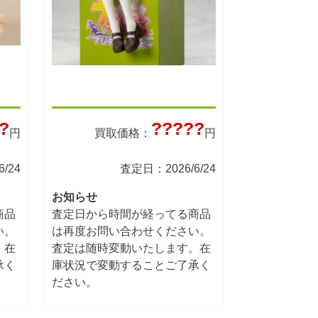
?
?????
円
買取価格：
円
/24
査定日：2026/6/24
お知らせ
商品
査定日から時間が経ってる商品
い。
は再度お問い合わせください。
。在
査定は随時変動いたします。在
承く
庫状況で変動することご了承く
ださい。