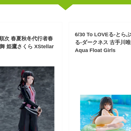
6/30 To LOVEる-とら
/順次 春夏秋冬代行者春
る-ダークネス 古手川唯
舞 姫鷹さくら XStellar
Aqua Float Girls