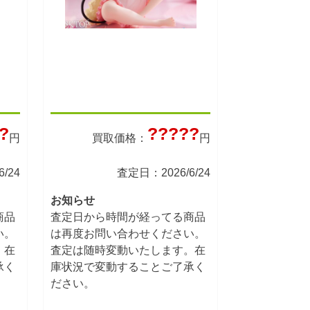
?
?????
円
買取価格：
円
/24
査定日：2026/6/24
お知らせ
商品
査定日から時間が経ってる商品
い。
は再度お問い合わせください。
。在
査定は随時変動いたします。在
承く
庫状況で変動することご了承く
ださい。