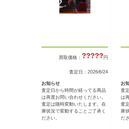
?????
買取価格：
円
査定日：2026/6/24
お知らせ
お
査定日から時間が経ってる商品
査
は再度お問い合わせください。
は
査定は随時変動いたします。在
査
庫状況で変動することご了承く
庫
ださい。
だ