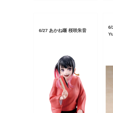
6
6/27 あかね噺 桜咲朱音
Y