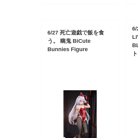
6
6/27 死亡遊戯で飯を食
L
う。 幽鬼 BiCute
B
Bunnies Figure
ト