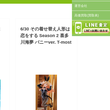
運営会社
高価買取(買取表)
ぶ
6/30 その着せ替え人形は
恋をする Season 2 喜多
川海夢 バニーver. T-most