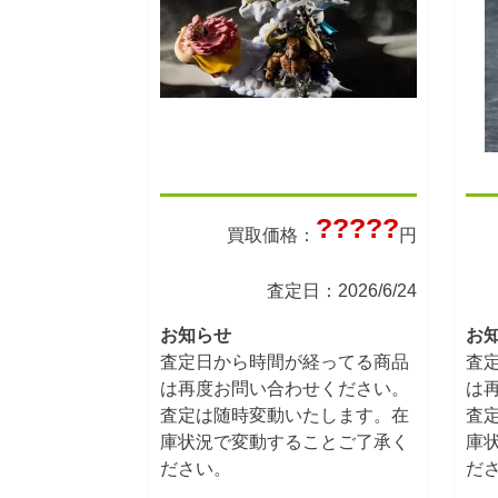
?????
買取価格：
円
査定日：2026/6/24
お知らせ
お
査定日から時間が経ってる商品
査
は再度お問い合わせください。
は
査定は随時変動いたします。在
査
庫状況で変動することご了承く
庫
ださい。
だ