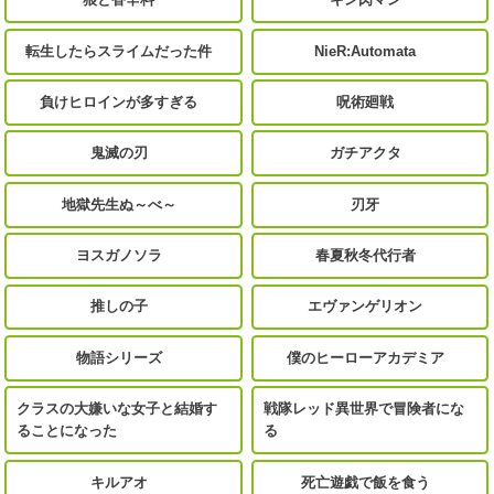
転生したらスライムだった件
NieR:Automata
負けヒロインが多すぎる
呪術廻戦
鬼滅の刃
ガチアクタ
地獄先生ぬ～べ～
刃牙
ヨスガノソラ
春夏秋冬代行者
推しの子
エヴァンゲリオン
物語シリーズ
僕のヒーローアカデミア
クラスの大嫌いな女子と結婚す
戦隊レッド異世界で冒険者にな
ることになった
る
キルアオ
死亡遊戯で飯を食う