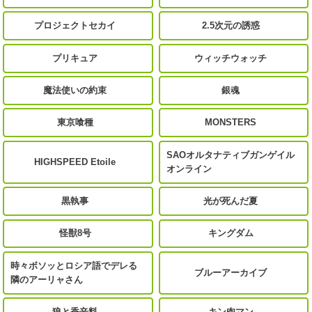
プロジェクトセカイ
2.5次元の誘惑
プリキュア
ウィッチウォッチ
魔法使いの約束
銀魂
東京喰種
MONSTERS
SAOオルタナティブガンゲイル
HIGHSPEED Etoile
オンライン
黒執事
光が死んだ夏
怪獣8号
キングダム
時々ボソッとロシア語でデレる
ブルーアーカイブ
隣のアーリャさん
狼と香辛料
キン肉マン