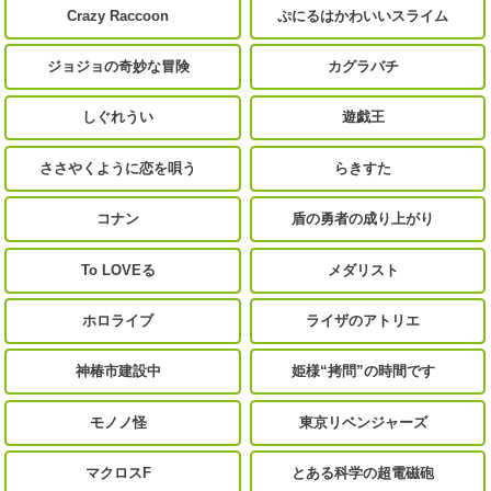
Crazy Raccoon
ぷにるはかわいいスライム
ジョジョの奇妙な冒険
カグラバチ
しぐれうい
遊戯王
ささやくように恋を唄う
らきすた
コナン
盾の勇者の成り上がり
To LOVEる
メダリスト
ホロライブ
ライザのアトリエ
神椿市建設中
姫様“拷問”の時間です
モノノ怪
東京リベンジャーズ
マクロスF
とある科学の超電磁砲