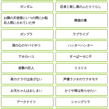
ガンダム
忍者と殺し屋のふたりぐらし
お隣の天使様にいつの間にか駄
幽遊白書
目人間にされていた件
ガンプラ
ラブライブ
僕の心のヤバイやつ
ハンターハンター
アオのハコ
すーぱーそに子
進撃の巨人
リコリス
夜のクラゲは泳げない
声優ラジオのウラオモテ
お兄ちゃんはおしまい
かぐや様は告らせたい
アークナイツ
シャングリラ