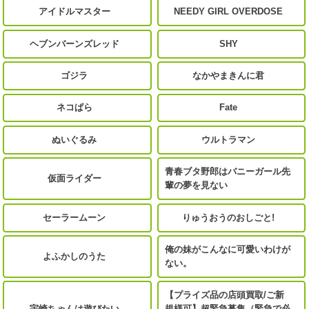
アイドルマスター
NEEDY GIRL OVERDOSE
ヘブンバーンズレッド
SHY
ゴジラ
なかやまきんに君
ネコぱら
Fate
ぬいぐるみ
ウルトラマン
青春ブタ野郎はバニーガール先
仮面ライダー
輩の夢を見ない
セーラームーン
りゅうおうのおしごと!
俺の妹がこんなに可愛いわけが
よふかしのうた
ない。
【プライズ品の店頭買取/ご新
宇崎ちゃんは遊びたい
規様可】超緊急募集（緊急で必