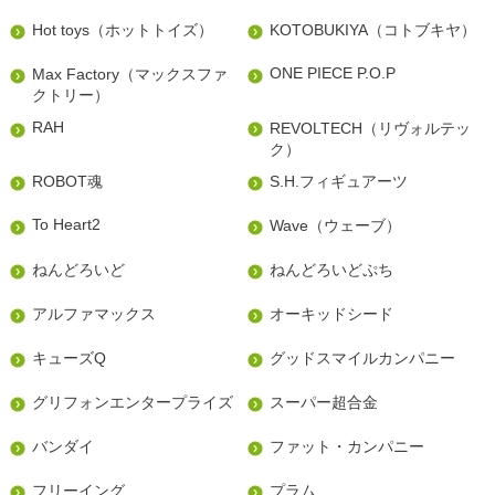
Hot toys（ホットトイズ）
KOTOBUKIYA（コトブキヤ）
ONE PIECE P.O.P
Max Factory（マックスファ
クトリー）
RAH
REVOLTECH（リヴォルテッ
ク）
ROBOT魂
S.H.フィギュアーツ
To Heart2
Wave（ウェーブ）
ねんどろいど
ねんどろいどぷち
アルファマックス
オーキッドシード
キューズQ
グッドスマイルカンパニー
グリフォンエンタープライズ
スーパー超合金
バンダイ
ファット・カンパニー
フリーイング
プラム