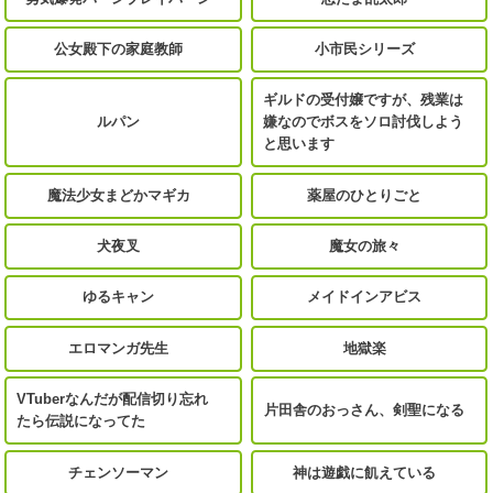
公女殿下の家庭教師
小市民シリーズ
ギルドの受付嬢ですが、残業は
ルパン
嫌なのでボスをソロ討伐しよう
と思います
魔法少女まどかマギカ
薬屋のひとりごと
犬夜叉
魔女の旅々
ゆるキャン
メイドインアビス
エロマンガ先生
地獄楽
VTuberなんだが配信切り忘れ
片田舎のおっさん、剣聖になる
たら伝説になってた
チェンソーマン
神は遊戯に飢えている