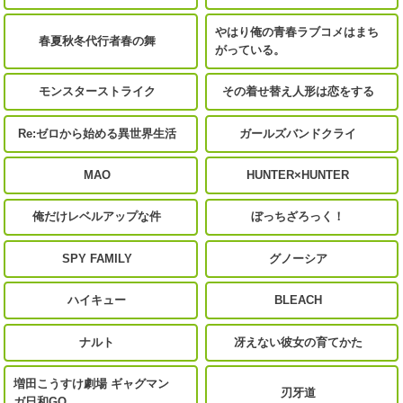
やはり俺の青春ラブコメはまち
春夏秋冬代行者春の舞
がっている。
モンスターストライク
その着せ替え人形は恋をする
Re:ゼロから始める異世界生活
ガールズバンドクライ
MAO
HUNTER×HUNTER
俺だけレベルアップな件
ぼっちざろっく！
SPY FAMILY
グノーシア
ハイキュー
BLEACH
ナルト
冴えない彼女の育てかた
増田こうすけ劇場 ギャグマン
刃牙道
ガ日和GO