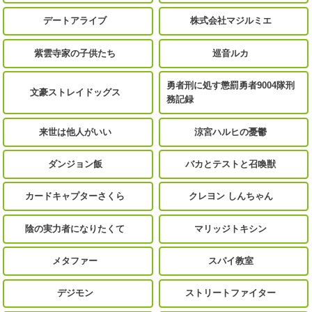
デートアライブ
株式会社マジルミエ
紫雲寺家の子供たち
巡音ルカ
勇者刑に処す懲罰勇者9004隊刑
文豪ストレイドッグス
務記録
来世は他人がいい
涼宮ハルヒの憂鬱
ダンジョン飯
バカとテストと召喚獣
カードキャプターさくら
クレヨン しんちゃん
陰の実力者になりたくて
マリッジトキシン
メタファー
スパイ教室
デジモン
ストリートファイター