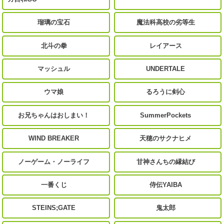
瑠璃の宝石
魔法科高校の劣等生
北斗の拳
レイアース
マッシュル
UNDERTALE
ウマ娘
るろうに剣心
お兄ちゃんはおしまい！
SummerPockets
WIND BREAKER
天穂のサクナヒメ
ノーゲーム・ノーライフ
甘神さんちの縁結び
一番くじ
侍伝YAIBA
STEINS;GATE
鬼太郎