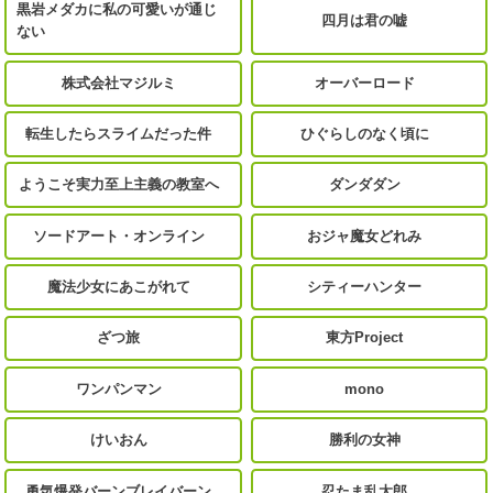
黒岩メダカに私の可愛いが通じ
四月は君の嘘
ない
株式会社マジルミ
オーバーロード
転生したらスライムだった件
ひぐらしのなく頃に
ようこそ実力至上主義の教室へ
ダンダダン
ソードアート・オンライン
おジャ魔女どれみ
魔法少女にあこがれて
シティーハンター
ざつ旅
東方Project
ワンパンマン
mono
けいおん
勝利の女神
勇気爆発バーンブレイバーン
忍たま乱太郎