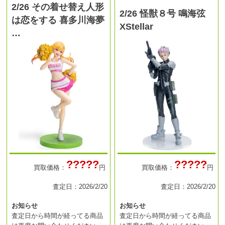
2/26 その着せ替え人形
2/26 怪獣８号 鳴海弦
は恋をする 喜多川海夢
XStellar
…
?????
?????
買取価格：
円
買取価格：
円
査定日：2026/2/20
査定日：2026/2/20
お知らせ
お知らせ
査定日から時間が経ってる商品
査定日から時間が経ってる商品