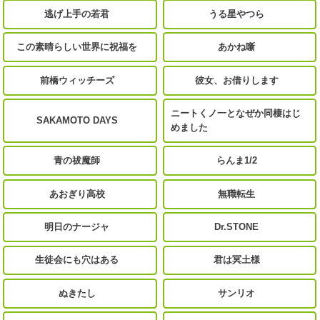
逃げ上手の若君
うる星やつら
この素晴らしい世界に祝福を
あかね噺
前橋ウィッチーズ
彼女、お借りします
ニートくノ一となぜか同棲はじ
SAKAMOTO DAYS
めました
青の祓魔師
らんま1/2
あおぎり高校
無職転生
明日のナージャ
Dr.STONE
生徒会にも穴はある
君は冥土様
ぬきたし
サンリオ