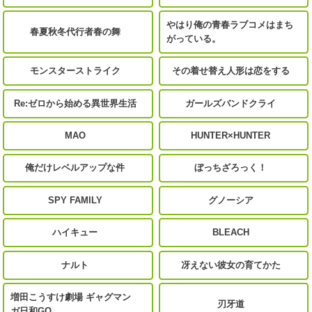
やはり俺の青春ラブコメはまち
春夏秋冬代行者春の舞
がっている。
モンスターストライク
その着せ替え人形は恋をする
Re:ゼロから始める異世界生活
ガールズバンドクライ
MAO
HUNTER×HUNTER
俺だけレベルアップな件
ぼっちざろっく！
SPY FAMILY
グノーシア
ハイキュー
BLEACH
ナルト
冴えない彼女の育てかた
増田こうすけ劇場 ギャグマン
刃牙道
ガ日和GO