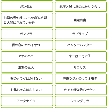
ガンダム
忍者と殺し屋のふたりぐらし
お隣の天使様にいつの間にか駄
幽遊白書
目人間にされていた件
ガンプラ
ラブライブ
僕の心のヤバイやつ
ハンターハンター
アオのハコ
すーぱーそに子
進撃の巨人
リコリス
夜のクラゲは泳げない
声優ラジオのウラオモテ
お兄ちゃんはおしまい
かぐや様は告らせたい
アークナイツ
シャングリラ