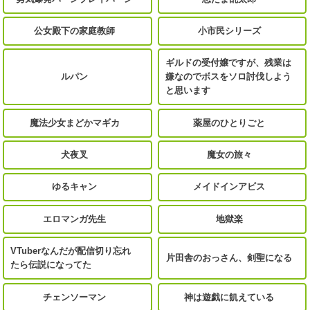
公女殿下の家庭教師
小市民シリーズ
ギルドの受付嬢ですが、残業は
ルパン
嫌なのでボスをソロ討伐しよう
と思います
魔法少女まどかマギカ
薬屋のひとりごと
犬夜叉
魔女の旅々
ゆるキャン
メイドインアビス
エロマンガ先生
地獄楽
VTuberなんだが配信切り忘れ
片田舎のおっさん、剣聖になる
たら伝説になってた
チェンソーマン
神は遊戯に飢えている