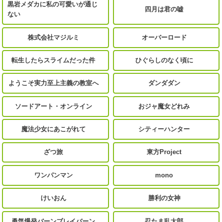
黒岩メダカに私の可愛いが通じ
四月は君の嘘
ない
株式会社マジルミ
オーバーロード
転生したらスライムだった件
ひぐらしのなく頃に
ようこそ実力至上主義の教室へ
ダンダダン
ソードアート・オンライン
おジャ魔女どれみ
魔法少女にあこがれて
シティーハンター
ざつ旅
東方Project
ワンパンマン
mono
けいおん
勝利の女神
勇気爆発バーンブレイバーン
忍たま乱太郎