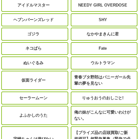
アイドルマスター
NEEDY GIRL OVERDOSE
ヘブンバーンズレッド
SHY
ゴジラ
なかやまきんに君
ネコぱら
Fate
ぬいぐるみ
ウルトラマン
青春ブタ野郎はバニーガール先
仮面ライダー
輩の夢を見ない
セーラームーン
りゅうおうのおしごと!
俺の妹がこんなに可愛いわけが
よふかしのうた
ない。
【プライズ品の店頭買取/ご新
宇崎ちゃんは遊びたい
規様可】超緊急募集（緊急で必