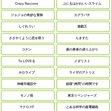
Crazy Raccoon
ぷにるはかわいいスライム
ジョジョの奇妙な冒険
カグラバチ
しぐれうい
遊戯王
ささやくように恋を唄う
らきすた
コナン
盾の勇者の成り上がり
To LOVEる
メダリスト
ホロライブ
ライザのアトリエ
神椿市建設中
姫様“拷問”の時間です
モノノ怪
東京リベンジャーズ
マクロスF
とある科学の超電磁砲