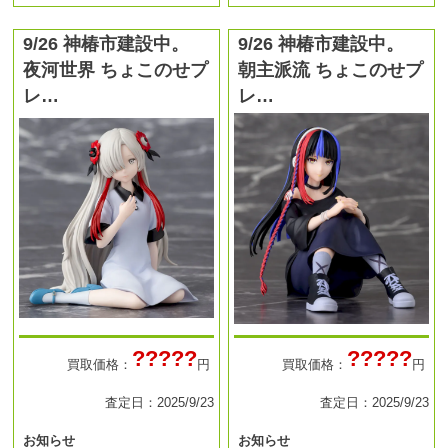
9/26 神椿市建設中。
9/26 神椿市建設中。
夜河世界 ちょこのせプ
朝主派流 ちょこのせプ
レ…
レ…
?????
?????
買取価格：
円
買取価格：
円
査定日：2025/9/23
査定日：2025/9/23
お知らせ
お知らせ