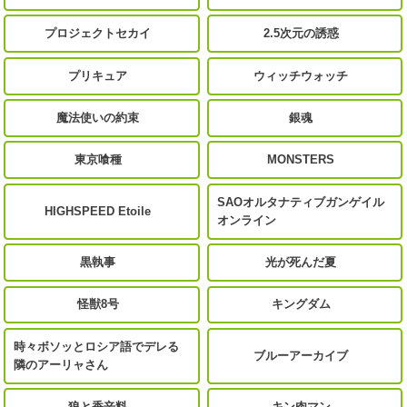
プロジェクトセカイ
2.5次元の誘惑
プリキュア
ウィッチウォッチ
魔法使いの約束
銀魂
東京喰種
MONSTERS
SAOオルタナティブガンゲイル
HIGHSPEED Etoile
オンライン
黒執事
光が死んだ夏
怪獣8号
キングダム
時々ボソッとロシア語でデレる
ブルーアーカイブ
隣のアーリャさん
狼と香辛料
キン肉マン