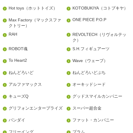
Hot toys（ホットトイズ）
KOTOBUKIYA（コトブキヤ）
ONE PIECE P.O.P
Max Factory（マックスファ
クトリー）
RAH
REVOLTECH（リヴォルテッ
ク）
ROBOT魂
S.H.フィギュアーツ
To Heart2
Wave（ウェーブ）
ねんどろいど
ねんどろいどぷち
アルファマックス
オーキッドシード
キューズQ
グッドスマイルカンパニー
グリフォンエンタープライズ
スーパー超合金
バンダイ
ファット・カンパニー
フリーイング
プラム