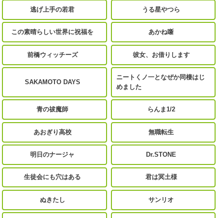
逃げ上手の若君
うる星やつら
この素晴らしい世界に祝福を
あかね噺
前橋ウィッチーズ
彼女、お借りします
ニートくノ一となぜか同棲はじ
SAKAMOTO DAYS
めました
青の祓魔師
らんま1/2
あおぎり高校
無職転生
明日のナージャ
Dr.STONE
生徒会にも穴はある
君は冥土様
ぬきたし
サンリオ