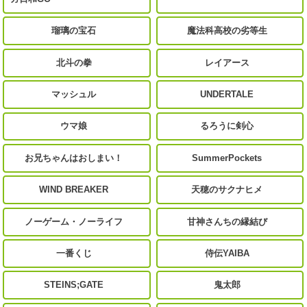
瑠璃の宝石
魔法科高校の劣等生
北斗の拳
レイアース
マッシュル
UNDERTALE
ウマ娘
るろうに剣心
お兄ちゃんはおしまい！
SummerPockets
WIND BREAKER
天穂のサクナヒメ
ノーゲーム・ノーライフ
甘神さんちの縁結び
一番くじ
侍伝YAIBA
STEINS;GATE
鬼太郎