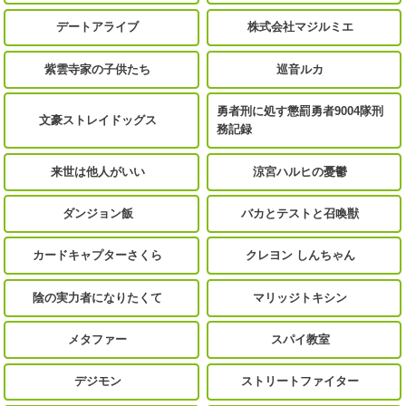
デートアライブ
株式会社マジルミエ
紫雲寺家の子供たち
巡音ルカ
勇者刑に処す懲罰勇者9004隊刑
文豪ストレイドッグス
務記録
来世は他人がいい
涼宮ハルヒの憂鬱
ダンジョン飯
バカとテストと召喚獣
カードキャプターさくら
クレヨン しんちゃん
陰の実力者になりたくて
マリッジトキシン
メタファー
スパイ教室
デジモン
ストリートファイター