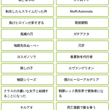
転生したらスライムだった件
NieR:Automata
負けヒロインが多すぎる
呪術廻戦
鬼滅の刃
ガチアクタ
地獄先生ぬ～べ～
刃牙
ヨスガノソラ
春夏秋冬代行者
推しの子
エヴァンゲリオン
物語シリーズ
僕のヒーローアカデミア
クラスの大嫌いな女子と結婚す
戦隊レッド異世界で冒険者にな
ることになった
る
キルアオ
死亡遊戯で飯を食う