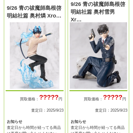
9/26 青の祓魔師島根啓
9/26 青の祓魔師島根啓
明結社篇 奥村雪男
明結社篇 奥村燐 Xro…
Xr…
?????
?????
買取価格：
円
買取価格：
円
査定日：2025/9/23
査定日：2025/9/23
お知らせ
お知らせ
査定日から時間が経ってる商品
査定日から時間が経ってる商品