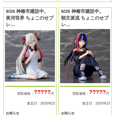
9/26 神椿市建設中。
9/26 神椿市建設中。
夜河世界 ちょこのせプ
朝主派流 ちょこのせプ
レ…
レ…
?????
?????
買取価格：
円
買取価格：
円
査定日：2025/9/23
査定日：2025/9/23
お知らせ
お知らせ