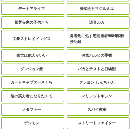
デートアライブ
株式会社マジルミエ
紫雲寺家の子供たち
巡音ルカ
勇者刑に処す懲罰勇者9004隊刑
文豪ストレイドッグス
務記録
来世は他人がいい
涼宮ハルヒの憂鬱
ダンジョン飯
バカとテストと召喚獣
カードキャプターさくら
クレヨン しんちゃん
陰の実力者になりたくて
マリッジトキシン
メタファー
スパイ教室
デジモン
ストリートファイター