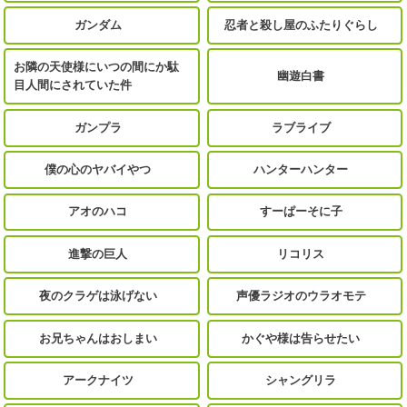
ガンダム
忍者と殺し屋のふたりぐらし
お隣の天使様にいつの間にか駄
幽遊白書
目人間にされていた件
ガンプラ
ラブライブ
僕の心のヤバイやつ
ハンターハンター
アオのハコ
すーぱーそに子
進撃の巨人
リコリス
夜のクラゲは泳げない
声優ラジオのウラオモテ
お兄ちゃんはおしまい
かぐや様は告らせたい
アークナイツ
シャングリラ