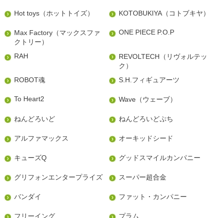
Hot toys（ホットトイズ）
KOTOBUKIYA（コトブキヤ）
ONE PIECE P.O.P
Max Factory（マックスファ
クトリー）
RAH
REVOLTECH（リヴォルテッ
ク）
ROBOT魂
S.H.フィギュアーツ
To Heart2
Wave（ウェーブ）
ねんどろいど
ねんどろいどぷち
アルファマックス
オーキッドシード
キューズQ
グッドスマイルカンパニー
グリフォンエンタープライズ
スーパー超合金
バンダイ
ファット・カンパニー
フリーイング
プラム