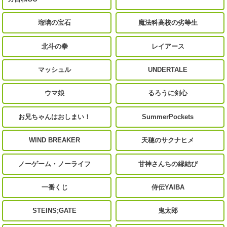
瑠璃の宝石
魔法科高校の劣等生
北斗の拳
レイアース
マッシュル
UNDERTALE
ウマ娘
るろうに剣心
お兄ちゃんはおしまい！
SummerPockets
WIND BREAKER
天穂のサクナヒメ
ノーゲーム・ノーライフ
甘神さんちの縁結び
一番くじ
侍伝YAIBA
STEINS;GATE
鬼太郎