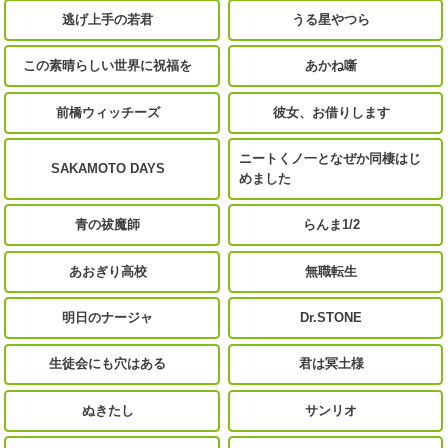
逃げ上手の若君
うる星やつら
この素晴らしい世界に祝福を
あかね噺
前橋ウィッチーズ
彼女、お借りします
ニートくノ一となぜか同棲はじ
SAKAMOTO DAYS
めました
青の祓魔師
らんま1/2
あおぎり高校
無職転生
明日のナージャ
Dr.STONE
生徒会にも穴はある
君は冥土様
ぬきたし
サンリオ