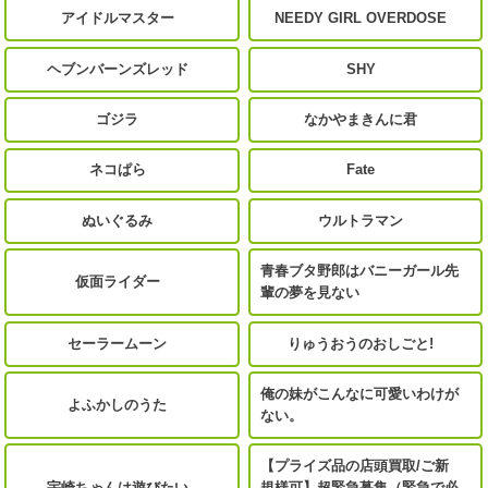
アイドルマスター
NEEDY GIRL OVERDOSE
ヘブンバーンズレッド
SHY
ゴジラ
なかやまきんに君
ネコぱら
Fate
ぬいぐるみ
ウルトラマン
青春ブタ野郎はバニーガール先
仮面ライダー
輩の夢を見ない
セーラームーン
りゅうおうのおしごと!
俺の妹がこんなに可愛いわけが
よふかしのうた
ない。
【プライズ品の店頭買取/ご新
宇崎ちゃんは遊びたい
規様可】超緊急募集（緊急で必