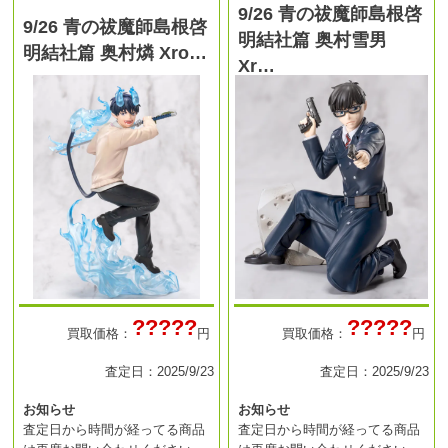
9/26 青の祓魔師島根啓
9/26 青の祓魔師島根啓
明結社篇 奥村雪男
明結社篇 奥村燐 Xro…
Xr…
?????
?????
買取価格：
円
買取価格：
円
査定日：2025/9/23
査定日：2025/9/23
お知らせ
お知らせ
査定日から時間が経ってる商品
査定日から時間が経ってる商品