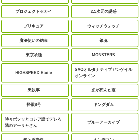
プロジェクトセカイ
2.5次元の誘惑
プリキュア
ウィッチウォッチ
魔法使いの約束
銀魂
東京喰種
MONSTERS
SAOオルタナティブガンゲイル
HIGHSPEED Etoile
オンライン
黒執事
光が死んだ夏
怪獣8号
キングダム
時々ボソッとロシア語でデレる
ブルーアーカイブ
隣のアーリャさん
狼と香辛料
キン肉マン