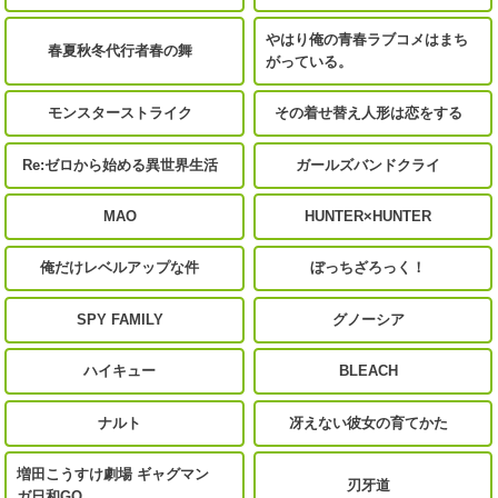
やはり俺の青春ラブコメはまち
春夏秋冬代行者春の舞
がっている。
モンスターストライク
その着せ替え人形は恋をする
Re:ゼロから始める異世界生活
ガールズバンドクライ
MAO
HUNTER×HUNTER
俺だけレベルアップな件
ぼっちざろっく！
SPY FAMILY
グノーシア
ハイキュー
BLEACH
ナルト
冴えない彼女の育てかた
増田こうすけ劇場 ギャグマン
刃牙道
ガ日和GO