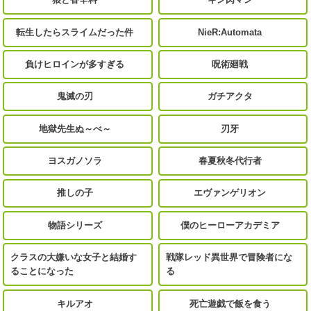
転生したらスライムだった件
NieR:Automata
負けヒロインが多すぎる
呪術廻戦
鬼滅の刃
ガチアクタ
地獄先生ぬ～べ～
刃牙
ヨスガノソラ
春夏秋冬代行者
推しの子
エヴァンゲリオン
物語シリーズ
僕のヒーローアカデミア
クラスの大嫌いな女子と結婚す
戦隊レッド異世界で冒険者にな
ることになった
る
キルアオ
死亡遊戯で飯を食う