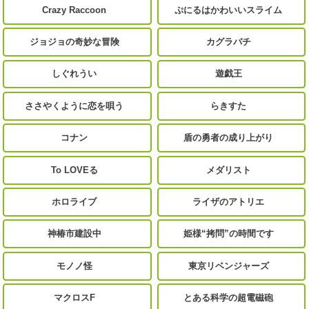
Crazy Raccoon
ぷにるはかわいいスライム
ジョジョの奇妙な冒険
カグラバチ
しぐれうい
遊戯王
ささやくように恋を唄う
らきすた
コナン
盾の勇者の成り上がり
To LOVEる
メダリスト
ホロライブ
ライザのアトリエ
神椿市建設中
姫様“拷問”の時間です
モノノ怪
東京リベンジャーズ
マクロスF
とある科学の超電磁砲