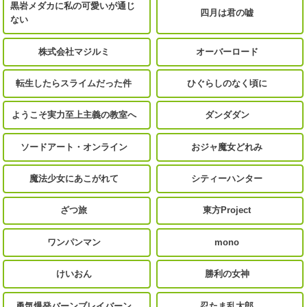
黒岩メダカに私の可愛いが通じ
四月は君の嘘
ない
株式会社マジルミ
オーバーロード
転生したらスライムだった件
ひぐらしのなく頃に
ようこそ実力至上主義の教室へ
ダンダダン
ソードアート・オンライン
おジャ魔女どれみ
魔法少女にあこがれて
シティーハンター
ざつ旅
東方Project
ワンパンマン
mono
けいおん
勝利の女神
勇気爆発バーンブレイバーン
忍たま乱太郎