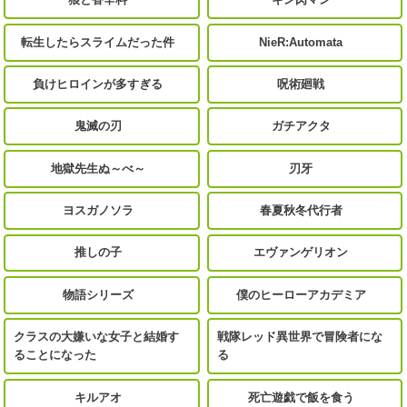
転生したらスライムだった件
NieR:Automata
負けヒロインが多すぎる
呪術廻戦
鬼滅の刃
ガチアクタ
地獄先生ぬ～べ～
刃牙
ヨスガノソラ
春夏秋冬代行者
推しの子
エヴァンゲリオン
物語シリーズ
僕のヒーローアカデミア
クラスの大嫌いな女子と結婚す
戦隊レッド異世界で冒険者にな
ることになった
る
キルアオ
死亡遊戯で飯を食う