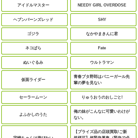
アイドルマスター
NEEDY GIRL OVERDOSE
ヘブンバーンズレッド
SHY
ゴジラ
なかやまきんに君
ネコぱら
Fate
ぬいぐるみ
ウルトラマン
青春ブタ野郎はバニーガール先
仮面ライダー
輩の夢を見ない
セーラームーン
りゅうおうのおしごと!
俺の妹がこんなに可愛いわけが
よふかしのうた
ない。
【プライズ品の店頭買取/ご新
宇崎ちゃんは遊びたい
規様可】超緊急募集（緊急で必