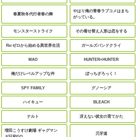
やはり俺の青春ラブコメはまち
春夏秋冬代行者春の舞
がっている。
モンスターストライク
その着せ替え人形は恋をする
Re:ゼロから始める異世界生活
ガールズバンドクライ
MAO
HUNTER×HUNTER
俺だけレベルアップな件
ぼっちざろっく！
SPY FAMILY
グノーシア
ハイキュー
BLEACH
ナルト
冴えない彼女の育てかた
増田こうすけ劇場 ギャグマン
刃牙道
ガ日和GO