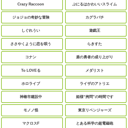
Crazy Raccoon
ぷにるはかわいいスライム
ジョジョの奇妙な冒険
カグラバチ
しぐれうい
遊戯王
ささやくように恋を唄う
らきすた
コナン
盾の勇者の成り上がり
To LOVEる
メダリスト
ホロライブ
ライザのアトリエ
神椿市建設中
姫様“拷問”の時間です
モノノ怪
東京リベンジャーズ
マクロスF
とある科学の超電磁砲