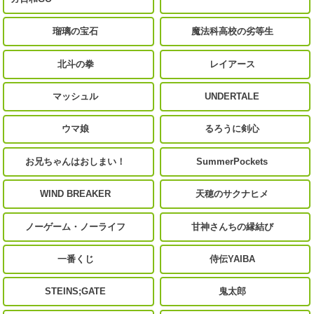
瑠璃の宝石
魔法科高校の劣等生
北斗の拳
レイアース
マッシュル
UNDERTALE
ウマ娘
るろうに剣心
お兄ちゃんはおしまい！
SummerPockets
WIND BREAKER
天穂のサクナヒメ
ノーゲーム・ノーライフ
甘神さんちの縁結び
一番くじ
侍伝YAIBA
STEINS;GATE
鬼太郎