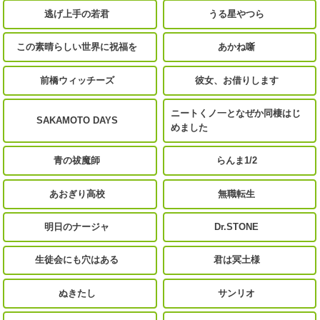
逃げ上手の若君
うる星やつら
この素晴らしい世界に祝福を
あかね噺
前橋ウィッチーズ
彼女、お借りします
ニートくノ一となぜか同棲はじ
SAKAMOTO DAYS
めました
青の祓魔師
らんま1/2
あおぎり高校
無職転生
明日のナージャ
Dr.STONE
生徒会にも穴はある
君は冥土様
ぬきたし
サンリオ