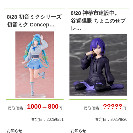
8/28 神椿市建設中。
8/28 初音ミクシリーズ
谷置狸眼 ちょこのせプ
初音ミク Concep…
レ…
1000→800
?????
買取価格：
円
買取価格：
円
査定日：2025/8/31
査定日：2025/8/20
お知らせ
お知らせ