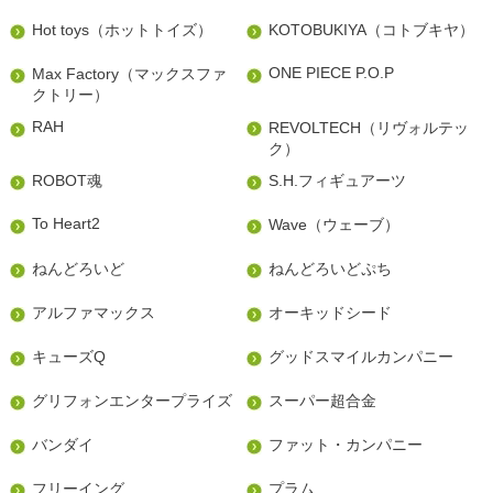
Hot toys（ホットトイズ）
KOTOBUKIYA（コトブキヤ）
ONE PIECE P.O.P
Max Factory（マックスファ
クトリー）
RAH
REVOLTECH（リヴォルテッ
ク）
ROBOT魂
S.H.フィギュアーツ
To Heart2
Wave（ウェーブ）
ねんどろいど
ねんどろいどぷち
アルファマックス
オーキッドシード
キューズQ
グッドスマイルカンパニー
グリフォンエンタープライズ
スーパー超合金
バンダイ
ファット・カンパニー
フリーイング
プラム