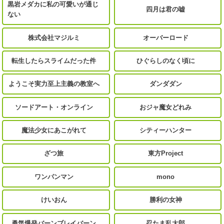
黒岩メダカに私の可愛いが通じ
四月は君の嘘
ない
株式会社マジルミ
オーバーロード
転生したらスライムだった件
ひぐらしのなく頃に
ようこそ実力至上主義の教室へ
ダンダダン
ソードアート・オンライン
おジャ魔女どれみ
魔法少女にあこがれて
シティーハンター
ざつ旅
東方Project
ワンパンマン
mono
けいおん
勝利の女神
勇気爆発バーンブレイバーン
忍たま乱太郎