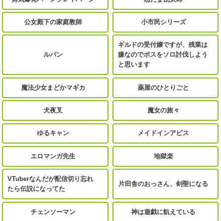
公女殿下の家庭教師
小市民シリーズ
ギルドの受付嬢ですが、残業は
ルパン
嫌なのでボスをソロ討伐しよう
と思います
魔法少女まどかマギカ
薬屋のひとりごと
犬夜叉
魔女の旅々
ゆるキャン
メイドインアビス
エロマンガ先生
地獄楽
VTuberなんだが配信切り忘れ
片田舎のおっさん、剣聖になる
たら伝説になってた
チェンソーマン
神は遊戯に飢えている