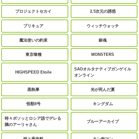
プロジェクトセカイ
2.5次元の誘惑
プリキュア
ウィッチウォッチ
魔法使いの約束
銀魂
東京喰種
MONSTERS
SAOオルタナティブガンゲイル
HIGHSPEED Etoile
オンライン
黒執事
光が死んだ夏
怪獣8号
キングダム
時々ボソッとロシア語でデレる
ブルーアーカイブ
隣のアーリャさん
狼と香辛料
キン肉マン