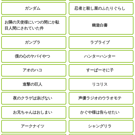
ガンダム
忍者と殺し屋のふたりぐらし
お隣の天使様にいつの間にか駄
幽遊白書
目人間にされていた件
ガンプラ
ラブライブ
僕の心のヤバイやつ
ハンターハンター
アオのハコ
すーぱーそに子
進撃の巨人
リコリス
夜のクラゲは泳げない
声優ラジオのウラオモテ
お兄ちゃんはおしまい
かぐや様は告らせたい
アークナイツ
シャングリラ