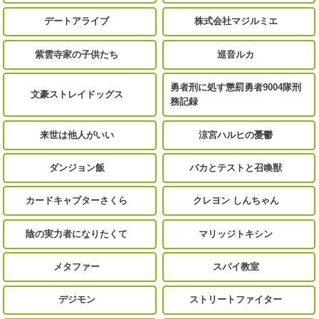
デートアライブ
株式会社マジルミエ
紫雲寺家の子供たち
巡音ルカ
勇者刑に処す懲罰勇者9004隊刑
文豪ストレイドッグス
務記録
来世は他人がいい
涼宮ハルヒの憂鬱
ダンジョン飯
バカとテストと召喚獣
カードキャプターさくら
クレヨン しんちゃん
陰の実力者になりたくて
マリッジトキシン
メタファー
スパイ教室
デジモン
ストリートファイター