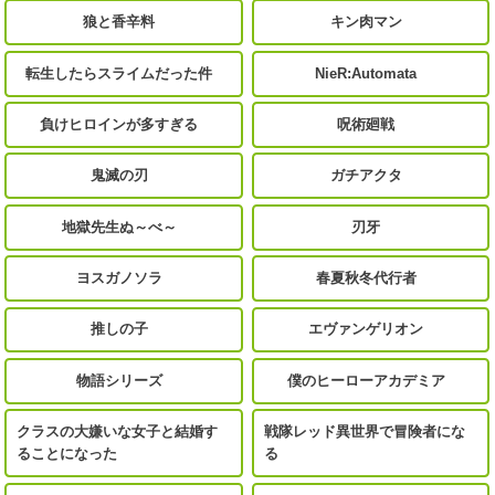
狼と香辛料
キン肉マン
転生したらスライムだった件
NieR:Automata
負けヒロインが多すぎる
呪術廻戦
鬼滅の刃
ガチアクタ
地獄先生ぬ～べ～
刃牙
ヨスガノソラ
春夏秋冬代行者
推しの子
エヴァンゲリオン
物語シリーズ
僕のヒーローアカデミア
クラスの大嫌いな女子と結婚す
戦隊レッド異世界で冒険者にな
ることになった
る