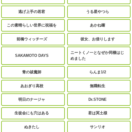
逃げ上手の若君
うる星やつら
この素晴らしい世界に祝福を
あかね噺
前橋ウィッチーズ
彼女、お借りします
ニートくノ一となぜか同棲はじ
SAKAMOTO DAYS
めました
青の祓魔師
らんま1/2
あおぎり高校
無職転生
明日のナージャ
Dr.STONE
生徒会にも穴はある
君は冥土様
ぬきたし
サンリオ