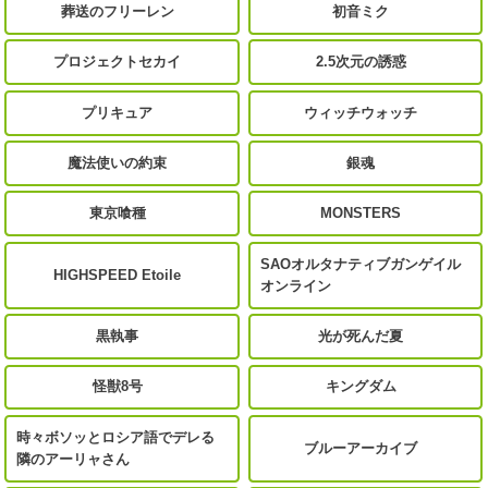
葬送のフリーレン
初音ミク
プロジェクトセカイ
2.5次元の誘惑
プリキュア
ウィッチウォッチ
魔法使いの約束
銀魂
東京喰種
MONSTERS
SAOオルタナティブガンゲイル
HIGHSPEED Etoile
オンライン
黒執事
光が死んだ夏
怪獣8号
キングダム
時々ボソッとロシア語でデレる
ブルーアーカイブ
隣のアーリャさん