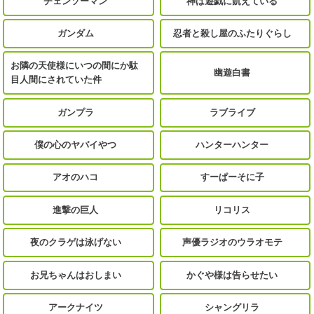
チェンソーマン
神は遊戯に飢えている
ガンダム
忍者と殺し屋のふたりぐらし
お隣の天使様にいつの間にか駄
幽遊白書
目人間にされていた件
ガンプラ
ラブライブ
僕の心のヤバイやつ
ハンターハンター
アオのハコ
すーぱーそに子
進撃の巨人
リコリス
夜のクラゲは泳げない
声優ラジオのウラオモテ
お兄ちゃんはおしまい
かぐや様は告らせたい
アークナイツ
シャングリラ