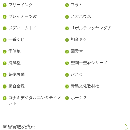
フリーイング
プラム
プレイアーツ改
メガハウス
メディコムトイ
リボルテックヤマグチ
一番くじ
初音ミク
千値練
回天堂
海洋堂
聖闘士聖衣シリーズ
超像可動
超合金
超合金魂
青島文化教材社
コナミデジタルエンタテイメ
ボークス
ント
宅配買取の流れ