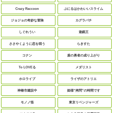
Crazy Raccoon
ぷにるはかわいいスライム
ジョジョの奇妙な冒険
カグラバチ
しぐれうい
遊戯王
ささやくように恋を唄う
らきすた
コナン
盾の勇者の成り上がり
To LOVEる
メダリスト
ホロライブ
ライザのアトリエ
神椿市建設中
姫様“拷問”の時間です
モノノ怪
東京リベンジャーズ