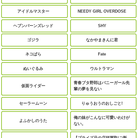
アイドルマスター
NEEDY GIRL OVERDOSE
ヘブンバーンズレッド
SHY
ゴジラ
なかやまきんに君
ネコぱら
Fate
ぬいぐるみ
ウルトラマン
青春ブタ野郎はバニーガール先
仮面ライダー
輩の夢を見ない
セーラームーン
りゅうおうのおしごと!
俺の妹がこんなに可愛いわけが
よふかしのうた
ない。
【プライズ品の店頭買取/ご新