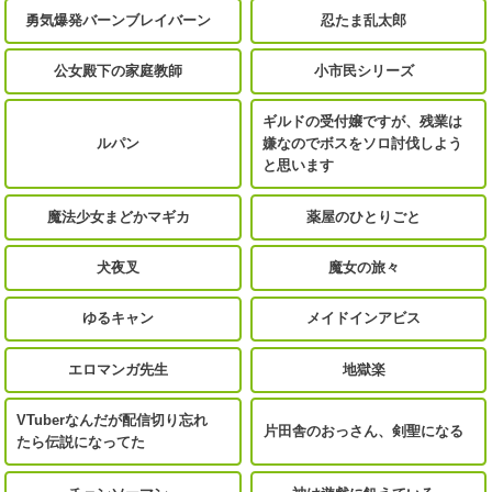
勇気爆発バーンブレイバーン
忍たま乱太郎
公女殿下の家庭教師
小市民シリーズ
ギルドの受付嬢ですが、残業は
ルパン
嫌なのでボスをソロ討伐しよう
と思います
魔法少女まどかマギカ
薬屋のひとりごと
犬夜叉
魔女の旅々
ゆるキャン
メイドインアビス
エロマンガ先生
地獄楽
VTuberなんだが配信切り忘れ
片田舎のおっさん、剣聖になる
たら伝説になってた