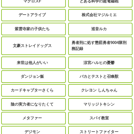
マクロスF
とある科学の超電磁砲
デートアライブ
株式会社マジルミエ
紫雲寺家の子供たち
巡音ルカ
勇者刑に処す懲罰勇者9004隊刑
文豪ストレイドッグス
務記録
来世は他人がいい
涼宮ハルヒの憂鬱
ダンジョン飯
バカとテストと召喚獣
カードキャプターさくら
クレヨン しんちゃん
陰の実力者になりたくて
マリッジトキシン
メタファー
スパイ教室
デジモン
ストリートファイター