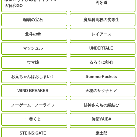
刃牙道
ガ日和GO
瑠璃の宝石
魔法科高校の劣等生
北斗の拳
レイアース
マッシュル
UNDERTALE
ウマ娘
るろうに剣心
お兄ちゃんはおしまい！
SummerPockets
WIND BREAKER
天穂のサクナヒメ
ノーゲーム・ノーライフ
甘神さんちの縁結び
一番くじ
侍伝YAIBA
STEINS;GATE
鬼太郎