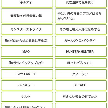
キルアオ
死亡遊戯で飯を食う
やはり俺の青春ラブコメはまち
春夏秋冬代行者春の舞
がっている。
モンスターストライク
その着せ替え人形は恋をする
Re:ゼロから始める異世界生活
ガールズバンドクライ
MAO
HUNTER×HUNTER
俺だけレベルアップな件
ぼっちざろっく！
SPY FAMILY
グノーシア
ハイキュー
BLEACH
ナルト
冴えない彼女の育てかた
増田こうすけ劇場 ギャグマン