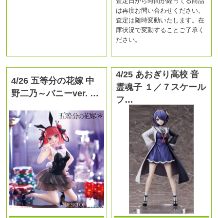
査定日から時間が経ってる商品
は再度お問い合わせください。
査定は随時変動いたします。在
庫状況で変動することご了承く
ださい。
4/25 あおぎり高校 音
4/26 五等分の花嫁 中
霊魂子 １／７スケール
野二乃～バニーver. …
フ…