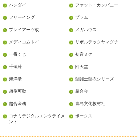
バンダイ
ファット・カンパニー
フリーイング
プラム
プレイアーツ改
メガハウス
メディコムトイ
リボルテックヤマグチ
一番くじ
初音ミク
千値練
回天堂
海洋堂
聖闘士聖衣シリーズ
超像可動
超合金
超合金魂
青島文化教材社
コナミデジタルエンタテイメ
ボークス
ント