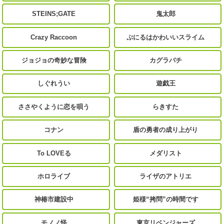
STEINS;GATE
鬼太郎
Crazy Raccoon
ぷにるはかわいいスライム
ジョジョの奇妙な冒険
カグラバチ
しぐれうい
遊戯王
ささやくように恋を唄う
らきすた
コナン
盾の勇者の成り上がり
To LOVEる
メダリスト
ホロライブ
ライザのアトリエ
神椿市建設中
姫様“拷問”の時間です
モノノ怪
東京リベンジャーズ