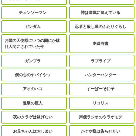
チェンソーマン
神は遊戯に飢えている
ガンダム
忍者と殺し屋のふたりぐらし
お隣の天使様にいつの間にか駄
幽遊白書
目人間にされていた件
ガンプラ
ラブライブ
僕の心のヤバイやつ
ハンターハンター
アオのハコ
すーぱーそに子
進撃の巨人
リコリス
夜のクラゲは泳げない
声優ラジオのウラオモテ
お兄ちゃんはおしまい
かぐや様は告らせたい