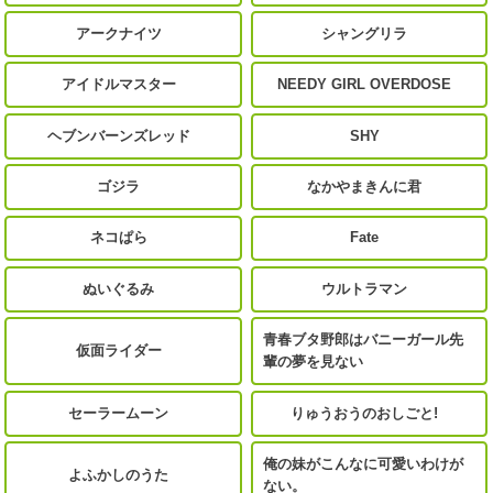
アークナイツ
シャングリラ
アイドルマスター
NEEDY GIRL OVERDOSE
ヘブンバーンズレッド
SHY
ゴジラ
なかやまきんに君
ネコぱら
Fate
ぬいぐるみ
ウルトラマン
青春ブタ野郎はバニーガール先
仮面ライダー
輩の夢を見ない
セーラームーン
りゅうおうのおしごと!
俺の妹がこんなに可愛いわけが
よふかしのうた
ない。