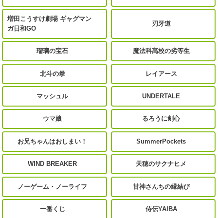
増田こうすけ劇場 ギャグマン
刃牙道
ガ日和GO
瑠璃の宝石
魔法科高校の劣等生
北斗の拳
レイアース
マッシュル
UNDERTALE
ウマ娘
るろうに剣心
お兄ちゃんはおしまい！
SummerPockets
WIND BREAKER
天穂のサクナヒメ
ノーゲーム・ノーライフ
甘神さんちの縁結び
一番くじ
侍伝YAIBA