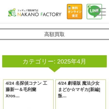
高額買取
カテゴリー:
2025年4月
4/24 名探偵コナン 工
4/24 劇場版 魔法少女
藤新一＆毛利蘭
まどか☆マギカ[新編]
Xros…
叛…