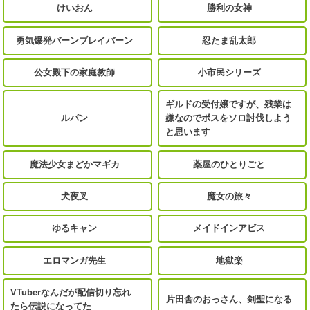
けいおん
勝利の女神
勇気爆発バーンブレイバーン
忍たま乱太郎
公女殿下の家庭教師
小市民シリーズ
ギルドの受付嬢ですが、残業は
ルパン
嫌なのでボスをソロ討伐しよう
と思います
魔法少女まどかマギカ
薬屋のひとりごと
犬夜叉
魔女の旅々
ゆるキャン
メイドインアビス
エロマンガ先生
地獄楽
VTuberなんだが配信切り忘れ
片田舎のおっさん、剣聖になる
たら伝説になってた