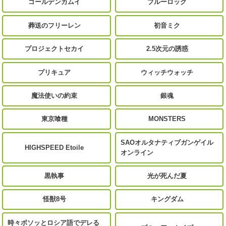
ゴールデンカムイ
ブルーロック
葬送のフリーレン
初音ミク
プロジェクトセカイ
2.5次元の誘惑
プリキュア
ウィッチウォッチ
魔法使いの約束
銀魂
東京喰種
MONSTERS
SAOオルタナティブガンゲイル
HIGHSPEED Etoile
オンライン
黒執事
光が死んだ夏
怪獣8号
キングダム
時々ボソッとロシア語でデレる