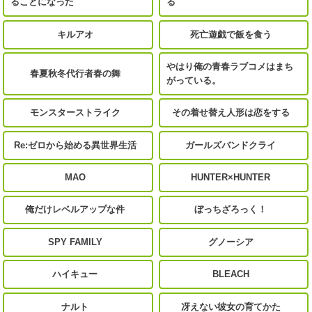
ることになった
る
キルアオ
死亡遊戯で飯を食う
やはり俺の青春ラブコメはまち
春夏秋冬代行者春の舞
がっている。
モンスターストライク
その着せ替え人形は恋をする
Re:ゼロから始める異世界生活
ガールズバンドクライ
MAO
HUNTER×HUNTER
俺だけレベルアップな件
ぼっちざろっく！
SPY FAMILY
グノーシア
ハイキュー
BLEACH
ナルト
冴えない彼女の育てかた