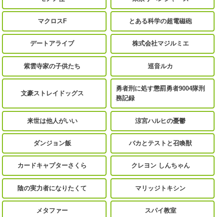
マクロスF
とある科学の超電磁砲
デートアライブ
株式会社マジルミエ
紫雲寺家の子供たち
巡音ルカ
勇者刑に処す懲罰勇者9004隊刑
文豪ストレイドッグス
務記録
来世は他人がいい
涼宮ハルヒの憂鬱
ダンジョン飯
バカとテストと召喚獣
カードキャプターさくら
クレヨン しんちゃん
陰の実力者になりたくて
マリッジトキシン
メタファー
スパイ教室