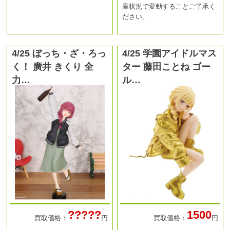
庫状況で変動することご了承く
ださい。
4/25 ぼっち・ざ・ろっ
4/25 学園アイドルマス
く！ 廣井 きくり 全
ター 藤田ことね ゴー
力…
ル…
?????
1500
買取価格：
円
買取価格：
円