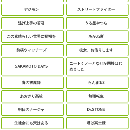
デジモン
ストリートファイター
逃げ上手の若君
うる星やつら
この素晴らしい世界に祝福を
あかね噺
前橋ウィッチーズ
彼女、お借りします
ニートくノ一となぜか同棲はじ
SAKAMOTO DAYS
めました
青の祓魔師
らんま1/2
あおぎり高校
無職転生
明日のナージャ
Dr.STONE
生徒会にも穴はある
君は冥土様