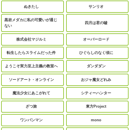
ぬきたし
サンリオ
黒岩メダカに私の可愛いが通じ
四月は君の嘘
ない
株式会社マジルミ
オーバーロード
転生したらスライムだった件
ひぐらしのなく頃に
ようこそ実力至上主義の教室へ
ダンダダン
ソードアート・オンライン
おジャ魔女どれみ
魔法少女にあこがれて
シティーハンター
ざつ旅
東方Project
ワンパンマン
mono