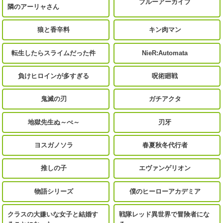
ブルーアーカイブ
隣のアーリャさん
狼と香辛料
キン肉マン
転生したらスライムだった件
NieR:Automata
負けヒロインが多すぎる
呪術廻戦
鬼滅の刃
ガチアクタ
地獄先生ぬ～べ～
刃牙
ヨスガノソラ
春夏秋冬代行者
推しの子
エヴァンゲリオン
物語シリーズ
僕のヒーローアカデミア
クラスの大嫌いな女子と結婚す
戦隊レッド異世界で冒険者にな