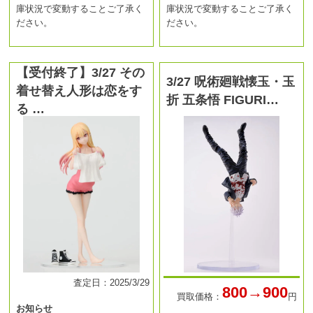
庫状況で変動することご了承く
庫状況で変動することご了承く
ださい。
ださい。
【受付終了】3/27 その
3/27 呪術廻戦懐玉・玉
着せ替え人形は恋をす
折 五条悟 FIGURI…
る …
査定日：2025/3/29
800→900
買取価格：
円
お知らせ