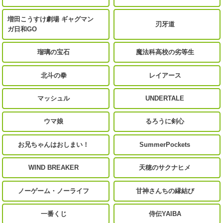
増田こうすけ劇場 ギャグマン
刃牙道
ガ日和GO
瑠璃の宝石
魔法科高校の劣等生
北斗の拳
レイアース
マッシュル
UNDERTALE
ウマ娘
るろうに剣心
お兄ちゃんはおしまい！
SummerPockets
WIND BREAKER
天穂のサクナヒメ
ノーゲーム・ノーライフ
甘神さんちの縁結び
一番くじ
侍伝YAIBA