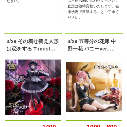
は再度お問い合わせください。
ださい。
査定は随時変動いたします。在
庫状況で変動することご了承く
ださい。
3/29 その着せ替え人形
3/29 五等分の花嫁 中
は恋をする T-most…
野一花 バニーver. …
1400
1000→800