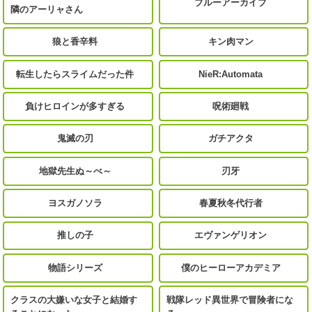
ブルーアーカイブ
隣のアーリャさん
狼と香辛料
キン肉マン
転生したらスライムだった件
NieR:Automata
負けヒロインが多すぎる
呪術廻戦
鬼滅の刃
ガチアクタ
地獄先生ぬ～べ～
刃牙
ヨスガノソラ
春夏秋冬代行者
推しの子
エヴァンゲリオン
物語シリーズ
僕のヒーローアカデミア
クラスの大嫌いな女子と結婚す
戦隊レッド異世界で冒険者にな