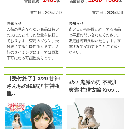
買取価格：
円
買取価格：
円
査定日：2025/9/30
査定日：2025/3/31
お知らせ
お知らせ
入荷の見込が少ない商品は特定
査定日から時間が経ってる商品
の人にまとまった数量を依頼し
は再度お問い合わせください。
ております。査定のダウン、受
査定は随時変動いたします。在
付終了する可能性あります。入
庫状況で変動することご了承く
荷のタイミングによっては買取
ださい。
不可になる可能性あります。
【受付終了】3/29 甘神
3/27 鬼滅の刃 不死川
さんちの縁結び 甘神夜
実弥 柱稽古編 Xros…
重…