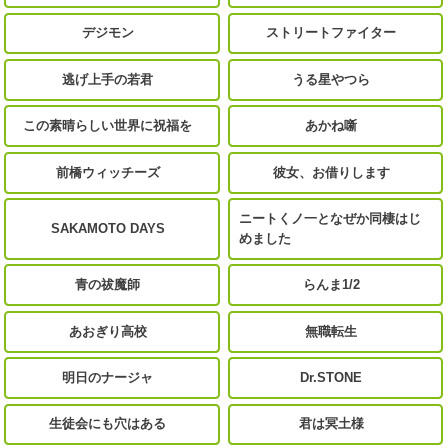
デジモン
ストリートファイター
逃げ上手の若君
うる星やつら
この素晴らしい世界に祝福を
あかね噺
前橋ウィッチーズ
彼女、お借りします
ニートくノ一となぜか同棲はじ
SAKAMOTO DAYS
めました
青の祓魔師
らんま1/2
あおぎり高校
無職転生
明日のナージャ
Dr.STONE
生徒会にも穴はある
君は冥土様