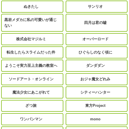
ぬきたし
サンリオ
黒岩メダカに私の可愛いが通じ
四月は君の嘘
ない
株式会社マジルミ
オーバーロード
転生したらスライムだった件
ひぐらしのなく頃に
ようこそ実力至上主義の教室へ
ダンダダン
ソードアート・オンライン
おジャ魔女どれみ
魔法少女にあこがれて
シティーハンター
ざつ旅
東方Project
ワンパンマン
mono