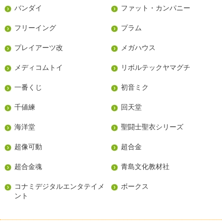
バンダイ
ファット・カンパニー
フリーイング
プラム
プレイアーツ改
メガハウス
メディコムトイ
リボルテックヤマグチ
一番くじ
初音ミク
千値練
回天堂
海洋堂
聖闘士聖衣シリーズ
超像可動
超合金
超合金魂
青島文化教材社
コナミデジタルエンタテイメ
ボークス
ント