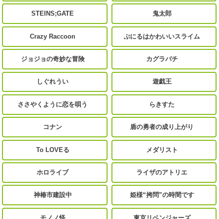
STEINS;GATE
鬼太郎
Crazy Raccoon
ぷにるはかわいいスライム
ジョジョの奇妙な冒険
カグラバチ
しぐれうい
遊戯王
ささやくように恋を唄う
らきすた
コナン
盾の勇者の成り上がり
To LOVEる
メダリスト
ホロライブ
ライザのアトリエ
神椿市建設中
姫様“拷問”の時間です
モノノ怪
東京リベンジャーズ