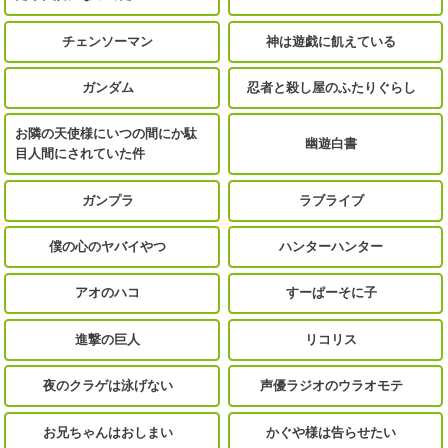
チェンソーマン
神は遊戯に飢えている
ガンダム
忍者と殺し屋のふたりぐらし
お隣の天使様にいつの間にか駄
幽遊白書
目人間にされていた件
ガンプラ
ラブライブ
僕の心のヤバイやつ
ハンターハンター
アオのハコ
すーぱーそに子
進撃の巨人
リコリス
夜のクラゲは泳げない
声優ラジオのウラオモテ
お兄ちゃんはおしまい
かぐや様は告らせたい