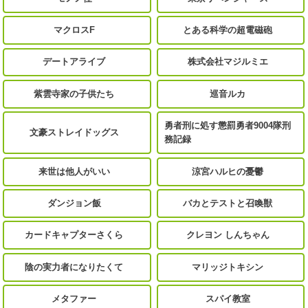
マクロスF
とある科学の超電磁砲
デートアライブ
株式会社マジルミエ
紫雲寺家の子供たち
巡音ルカ
勇者刑に処す懲罰勇者9004隊刑
文豪ストレイドッグス
務記録
来世は他人がいい
涼宮ハルヒの憂鬱
ダンジョン飯
バカとテストと召喚獣
カードキャプターさくら
クレヨン しんちゃん
陰の実力者になりたくて
マリッジトキシン
メタファー
スパイ教室