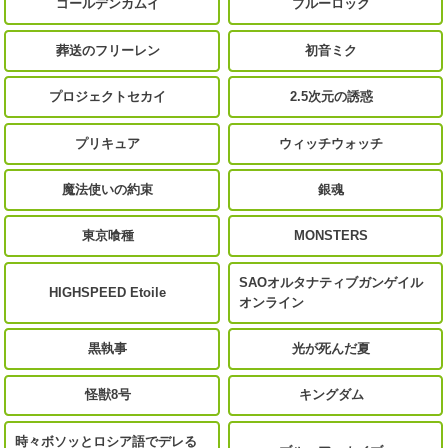
ゴールデンカムイ
ブルーロック
葬送のフリーレン
初音ミク
プロジェクトセカイ
2.5次元の誘惑
プリキュア
ウィッチウォッチ
魔法使いの約束
銀魂
東京喰種
MONSTERS
SAOオルタナティブガンゲイル
HIGHSPEED Etoile
オンライン
黒執事
光が死んだ夏
怪獣8号
キングダム
時々ボソッとロシア語でデレる