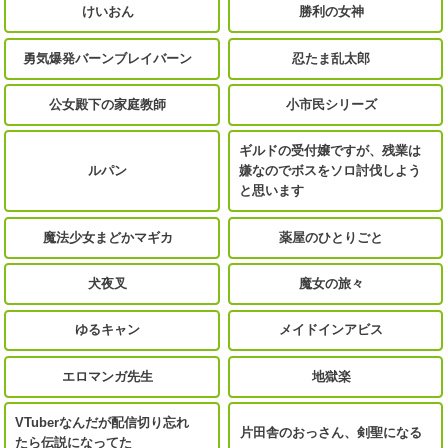
けいおん
勝利の女神
勇気爆発バーンブレイバーン
忍たま乱太郎
公女殿下の家庭教師
小市民シリーズ
ギルドの受付嬢ですが、残業は
ルパン
嫌なのでボスをソロ討伐しよう
と思います
魔法少女まどかマギカ
薬屋のひとりごと
犬夜叉
魔女の旅々
ゆるキャン
メイドインアビス
エロマンガ先生
地獄楽
VTuberなんだが配信切り忘れ
片田舎のおっさん、剣聖になる
たら伝説になってた