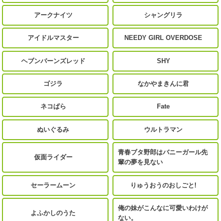
アークナイツ
シャングリラ
アイドルマスター
NEEDY GIRL OVERDOSE
ヘブンバーンズレッド
SHY
ゴジラ
なかやまきんに君
ネコぱら
Fate
ぬいぐるみ
ウルトラマン
青春ブタ野郎はバニーガール先
仮面ライダー
輩の夢を見ない
セーラームーン
りゅうおうのおしごと!
俺の妹がこんなに可愛いわけが
よふかしのうた
ない。