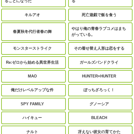
ることになった
る
キルアオ
死亡遊戯で飯を食う
やはり俺の青春ラブコメはまち
春夏秋冬代行者春の舞
がっている。
モンスターストライク
その着せ替え人形は恋をする
Re:ゼロから始める異世界生活
ガールズバンドクライ
MAO
HUNTER×HUNTER
俺だけレベルアップな件
ぼっちざろっく！
SPY FAMILY
グノーシア
ハイキュー
BLEACH
ナルト
冴えない彼女の育てかた