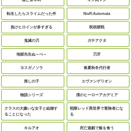
転生したらスライムだった件
NieR:Automata
負けヒロインが多すぎる
呪術廻戦
鬼滅の刃
ガチアクタ
地獄先生ぬ～べ～
刃牙
ヨスガノソラ
春夏秋冬代行者
推しの子
エヴァンゲリオン
物語シリーズ
僕のヒーローアカデミア
クラスの大嫌いな女子と結婚す
戦隊レッド異世界で冒険者にな
ることになった
る
キルアオ
死亡遊戯で飯を食う