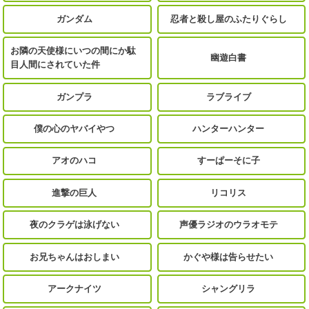
ガンダム
忍者と殺し屋のふたりぐらし
お隣の天使様にいつの間にか駄
幽遊白書
目人間にされていた件
ガンプラ
ラブライブ
僕の心のヤバイやつ
ハンターハンター
アオのハコ
すーぱーそに子
進撃の巨人
リコリス
夜のクラゲは泳げない
声優ラジオのウラオモテ
お兄ちゃんはおしまい
かぐや様は告らせたい
アークナイツ
シャングリラ