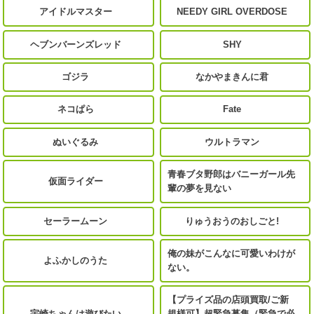
アイドルマスター
NEEDY GIRL OVERDOSE
ヘブンバーンズレッド
SHY
ゴジラ
なかやまきんに君
ネコぱら
Fate
ぬいぐるみ
ウルトラマン
青春ブタ野郎はバニーガール先
仮面ライダー
輩の夢を見ない
セーラームーン
りゅうおうのおしごと!
俺の妹がこんなに可愛いわけが
よふかしのうた
ない。
【プライズ品の店頭買取/ご新
宇崎ちゃんは遊びたい
規様可】超緊急募集（緊急で必