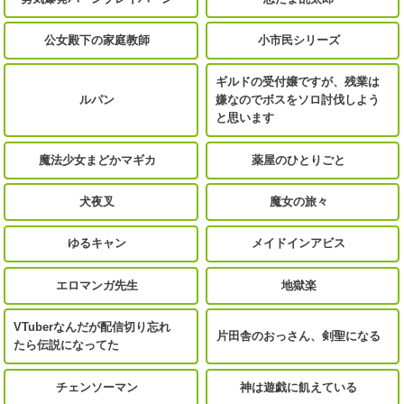
公女殿下の家庭教師
小市民シリーズ
ギルドの受付嬢ですが、残業は
ルパン
嫌なのでボスをソロ討伐しよう
と思います
魔法少女まどかマギカ
薬屋のひとりごと
犬夜叉
魔女の旅々
ゆるキャン
メイドインアビス
エロマンガ先生
地獄楽
VTuberなんだが配信切り忘れ
片田舎のおっさん、剣聖になる
たら伝説になってた
チェンソーマン
神は遊戯に飢えている