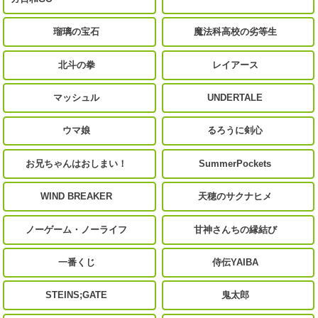
瑠璃の宝石
魔法科高校の劣等生
北斗の拳
レイアース
マッシュル
UNDERTALE
ウマ娘
るろうに剣心
お兄ちゃんはおしまい！
SummerPockets
WIND BREAKER
天穂のサクナヒメ
ノーゲーム・ノーライフ
甘神さんちの縁結び
一番くじ
侍伝YAIBA
STEINS;GATE
鬼太郎