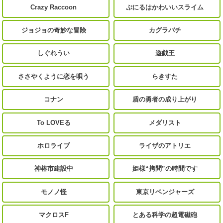
Crazy Raccoon
ぷにるはかわいいスライム
ジョジョの奇妙な冒険
カグラバチ
しぐれうい
遊戯王
ささやくように恋を唄う
らきすた
コナン
盾の勇者の成り上がり
To LOVEる
メダリスト
ホロライブ
ライザのアトリエ
神椿市建設中
姫様“拷問”の時間です
モノノ怪
東京リベンジャーズ
マクロスF
とある科学の超電磁砲