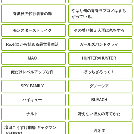
やはり俺の青春ラブコメはまち
春夏秋冬代行者春の舞
がっている。
モンスターストライク
その着せ替え人形は恋をする
Re:ゼロから始める異世界生活
ガールズバンドクライ
MAO
HUNTER×HUNTER
俺だけレベルアップな件
ぼっちざろっく！
SPY FAMILY
グノーシア
ハイキュー
BLEACH
ナルト
冴えない彼女の育てかた
増田こうすけ劇場 ギャグマン
刃牙道
ガ日和GO