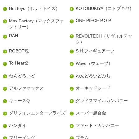
Hot toys（ホットトイズ）
KOTOBUKIYA（コトブキヤ）
ONE PIECE P.O.P
Max Factory（マックスファ
クトリー）
RAH
REVOLTECH（リヴォルテッ
ク）
ROBOT魂
S.H.フィギュアーツ
To Heart2
Wave（ウェーブ）
ねんどろいど
ねんどろいどぷち
アルファマックス
オーキッドシード
キューズQ
グッドスマイルカンパニー
グリフォンエンタープライズ
スーパー超合金
バンダイ
ファット・カンパニー
フリーイング
プラム