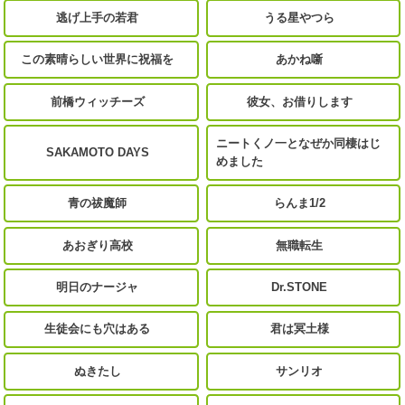
逃げ上手の若君
うる星やつら
この素晴らしい世界に祝福を
あかね噺
前橋ウィッチーズ
彼女、お借りします
ニートくノ一となぜか同棲はじ
SAKAMOTO DAYS
めました
青の祓魔師
らんま1/2
あおぎり高校
無職転生
明日のナージャ
Dr.STONE
生徒会にも穴はある
君は冥土様
ぬきたし
サンリオ