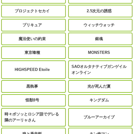
プロジェクトセカイ
2.5次元の誘惑
プリキュア
ウィッチウォッチ
魔法使いの約束
銀魂
東京喰種
MONSTERS
SAOオルタナティブガンゲイル
HIGHSPEED Etoile
オンライン
黒執事
光が死んだ夏
怪獣8号
キングダム
時々ボソッとロシア語でデレる
ブルーアーカイブ
隣のアーリャさん
狼と香辛料
キン肉マン