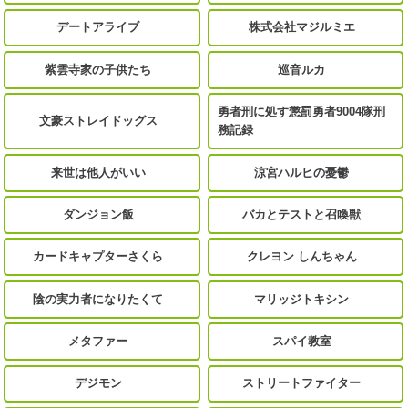
デートアライブ
株式会社マジルミエ
紫雲寺家の子供たち
巡音ルカ
勇者刑に処す懲罰勇者9004隊刑
文豪ストレイドッグス
務記録
来世は他人がいい
涼宮ハルヒの憂鬱
ダンジョン飯
バカとテストと召喚獣
カードキャプターさくら
クレヨン しんちゃん
陰の実力者になりたくて
マリッジトキシン
メタファー
スパイ教室
デジモン
ストリートファイター