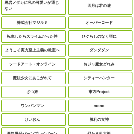
黒岩メダカに私の可愛いが通じ
四月は君の嘘
ない
株式会社マジルミ
オーバーロード
転生したらスライムだった件
ひぐらしのなく頃に
ようこそ実力至上主義の教室へ
ダンダダン
ソードアート・オンライン
おジャ魔女どれみ
魔法少女にあこがれて
シティーハンター
ざつ旅
東方Project
ワンパンマン
mono
けいおん
勝利の女神
勇気爆発バーンブレイバーン
忍たま乱太郎