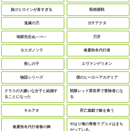
負けヒロインが多すぎる
呪術廻戦
鬼滅の刃
ガチアクタ
地獄先生ぬ～べ～
刃牙
ヨスガノソラ
春夏秋冬代行者
推しの子
エヴァンゲリオン
物語シリーズ
僕のヒーローアカデミア
クラスの大嫌いな女子と結婚す
戦隊レッド異世界で冒険者にな
ることになった
る
キルアオ
死亡遊戯で飯を食う
やはり俺の青春ラブコメはまち
春夏秋冬代行者春の舞
がっている。