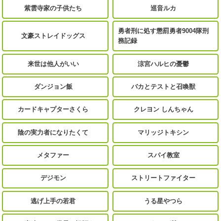
紫雲寺家の子供たち
巡音ルカ
勇者刑に処す懲罰勇者9004隊刑
文豪ストレイドッグス
務記録
来世は他人がいい
涼宮ハルヒの憂鬱
ダンジョン飯
バカとテストと召喚獣
カードキャプターさくら
クレヨン しんちゃん
陰の実力者になりたくて
マリッジトキシン
メタファー
スパイ教室
デジモン
ストリートファイター
逃げ上手の若君
うる星やつら