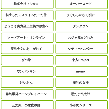
株式会社マジルミ
オーバーロード
転生したらスライムだった件
ひぐらしのなく頃に
ようこそ実力至上主義の教室へ
ダンダダン
ソードアート・オンライン
おジャ魔女どれみ
魔法少女にあこがれて
シティーハンター
ざつ旅
東方Project
ワンパンマン
mono
けいおん
勝利の女神
勇気爆発バーンブレイバーン
忍たま乱太郎
公女殿下の家庭教師
小市民シリーズ