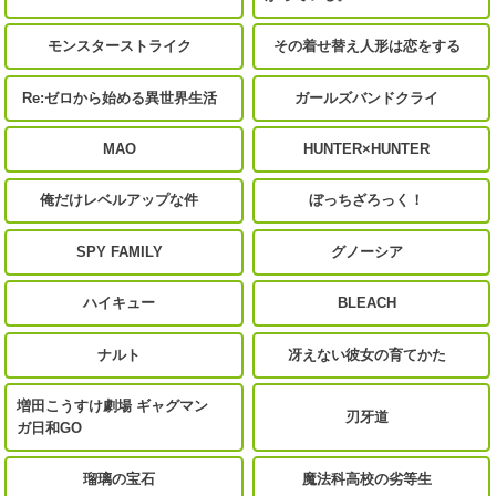
モンスターストライク
その着せ替え人形は恋をする
Re:ゼロから始める異世界生活
ガールズバンドクライ
MAO
HUNTER×HUNTER
俺だけレベルアップな件
ぼっちざろっく！
SPY FAMILY
グノーシア
ハイキュー
BLEACH
ナルト
冴えない彼女の育てかた
増田こうすけ劇場 ギャグマン
刃牙道
ガ日和GO
瑠璃の宝石
魔法科高校の劣等生