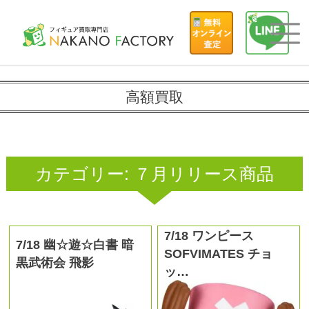
高額買取
カテゴリー:
７月リリース商品
7/18 ワンピース
7/18 幽☆遊☆白書 暗
SOFVIMATES チョ
黒武術会 飛影
ッ…