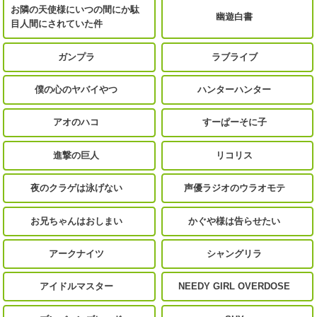
お隣の天使様にいつの間にか駄
幽遊白書
目人間にされていた件
ガンプラ
ラブライブ
僕の心のヤバイやつ
ハンターハンター
アオのハコ
すーぱーそに子
進撃の巨人
リコリス
夜のクラゲは泳げない
声優ラジオのウラオモテ
お兄ちゃんはおしまい
かぐや様は告らせたい
アークナイツ
シャングリラ
アイドルマスター
NEEDY GIRL OVERDOSE