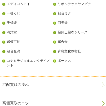
メディコムトイ
リボルテックヤマグチ
一番くじ
初音ミク
千値練
回天堂
海洋堂
聖闘士聖衣シリーズ
超像可動
超合金
超合金魂
青島文化教材社
コナミデジタルエンタテイメ
ボークス
ント
宅配買取の流れ
高価買取のコツ