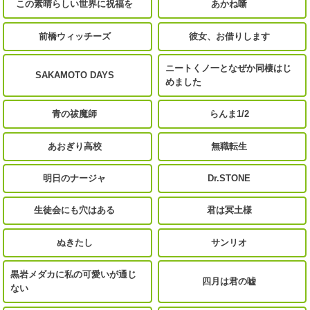
この素晴らしい世界に祝福を
あかね噺
前橋ウィッチーズ
彼女、お借りします
ニートくノ一となぜか同棲はじ
SAKAMOTO DAYS
めました
青の祓魔師
らんま1/2
あおぎり高校
無職転生
明日のナージャ
Dr.STONE
生徒会にも穴はある
君は冥土様
ぬきたし
サンリオ
黒岩メダカに私の可愛いが通じ
四月は君の嘘
ない