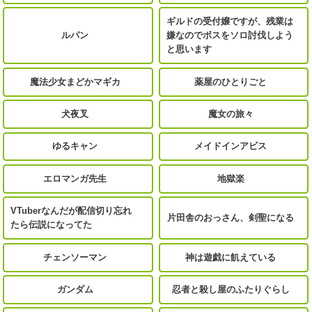
ギルドの受付嬢ですが、残業は
ルパン
嫌なのでボスをソロ討伐しよう
と思います
魔法少女まどかマギカ
薬屋のひとりごと
犬夜叉
魔女の旅々
ゆるキャン
メイドインアビス
エロマンガ先生
地獄楽
VTuberなんだが配信切り忘れ
片田舎のおっさん、剣聖になる
たら伝説になってた
チェンソーマン
神は遊戯に飢えている
ガンダム
忍者と殺し屋のふたりぐらし