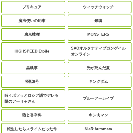
プリキュア
ウィッチウォッチ
魔法使いの約束
銀魂
東京喰種
MONSTERS
SAOオルタナティブガンゲイル
HIGHSPEED Etoile
オンライン
黒執事
光が死んだ夏
怪獣8号
キングダム
時々ボソッとロシア語でデレる
ブルーアーカイブ
隣のアーリャさん
狼と香辛料
キン肉マン
転生したらスライムだった件
NieR:Automata