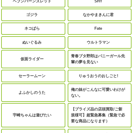
ヘブンバーンズレッド
SHY
ゴジラ
なかやまきんに君
ネコぱら
Fate
ぬいぐるみ
ウルトラマン
青春ブタ野郎はバニーガール先
仮面ライダー
輩の夢を見ない
セーラームーン
りゅうおうのおしごと!
俺の妹がこんなに可愛いわけが
よふかしのうた
ない。
【プライズ品の店頭買取/ご新
宇崎ちゃんは遊びたい
規様可】超緊急募集（緊急で必
要な商品になります）