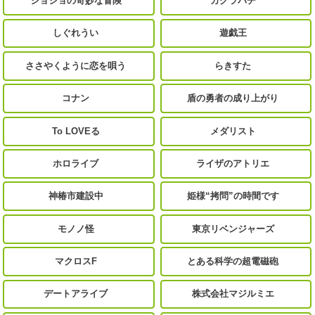
ジョジョの奇妙な冒険
カグラバチ
しぐれうい
遊戯王
ささやくように恋を唄う
らきすた
コナン
盾の勇者の成り上がり
To LOVEる
メダリスト
ホロライブ
ライザのアトリエ
神椿市建設中
姫様“拷問”の時間です
モノノ怪
東京リベンジャーズ
マクロスF
とある科学の超電磁砲
デートアライブ
株式会社マジルミエ