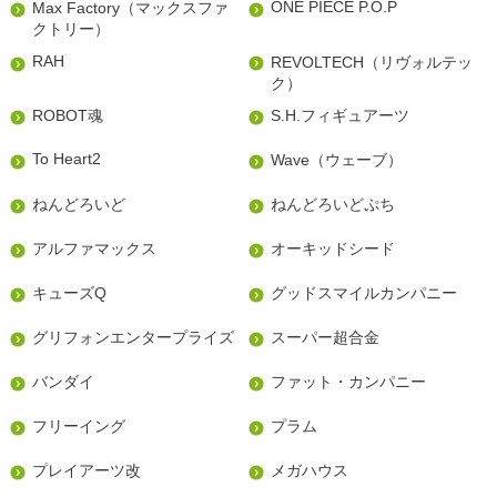
ONE PIECE P.O.P
Max Factory（マックスファ
クトリー）
RAH
REVOLTECH（リヴォルテッ
ク）
ROBOT魂
S.H.フィギュアーツ
To Heart2
Wave（ウェーブ）
ねんどろいど
ねんどろいどぷち
アルファマックス
オーキッドシード
キューズQ
グッドスマイルカンパニー
グリフォンエンタープライズ
スーパー超合金
バンダイ
ファット・カンパニー
フリーイング
プラム
プレイアーツ改
メガハウス