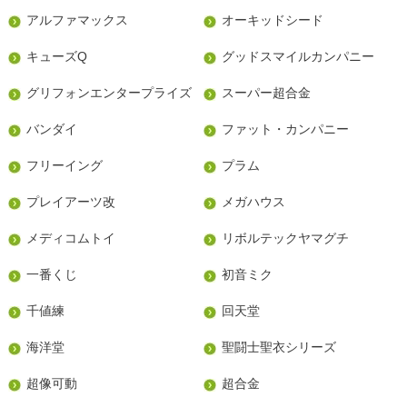
アルファマックス
オーキッドシード
キューズQ
グッドスマイルカンパニー
グリフォンエンタープライズ
スーパー超合金
バンダイ
ファット・カンパニー
フリーイング
プラム
プレイアーツ改
メガハウス
メディコムトイ
リボルテックヤマグチ
一番くじ
初音ミク
千値練
回天堂
海洋堂
聖闘士聖衣シリーズ
超像可動
超合金