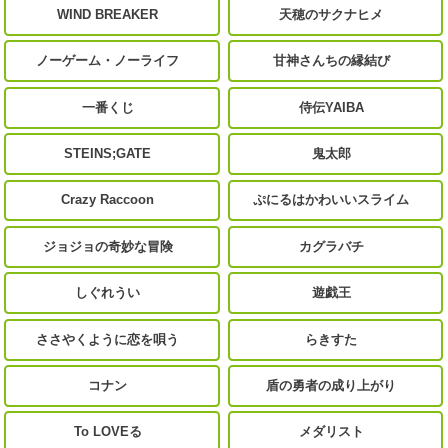
WIND BREAKER
天穂のサクナヒメ
ノーゲーム・ノーライフ
甘神さんちの縁結び
一番くじ
侍伝YAIBA
STEINS;GATE
鬼太郎
Crazy Raccoon
ぷにるはかわいいスライム
ジョジョの奇妙な冒険
カグラバチ
しぐれうい
遊戯王
ささやくように恋を唄う
らきすた
コナン
盾の勇者の成り上がり
To LOVEる
メダリスト