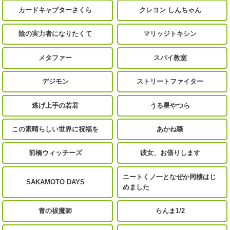
カードキャプターさくら
クレヨン しんちゃん
陰の実力者になりたくて
マリッジトキシン
メタファー
スパイ教室
デジモン
ストリートファイター
逃げ上手の若君
うる星やつら
この素晴らしい世界に祝福を
あかね噺
前橋ウィッチーズ
彼女、お借りします
ニートくノ一となぜか同棲はじ
SAKAMOTO DAYS
めました
青の祓魔師
らんま1/2