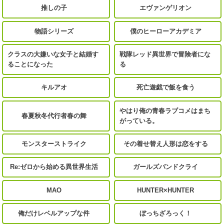
推しの子
エヴァンゲリオン
物語シリーズ
僕のヒーローアカデミア
クラスの大嫌いな女子と結婚す
戦隊レッド異世界で冒険者にな
ることになった
る
キルアオ
死亡遊戯で飯を食う
やはり俺の青春ラブコメはまち
春夏秋冬代行者春の舞
がっている。
モンスターストライク
その着せ替え人形は恋をする
Re:ゼロから始める異世界生活
ガールズバンドクライ
MAO
HUNTER×HUNTER
俺だけレベルアップな件
ぼっちざろっく！