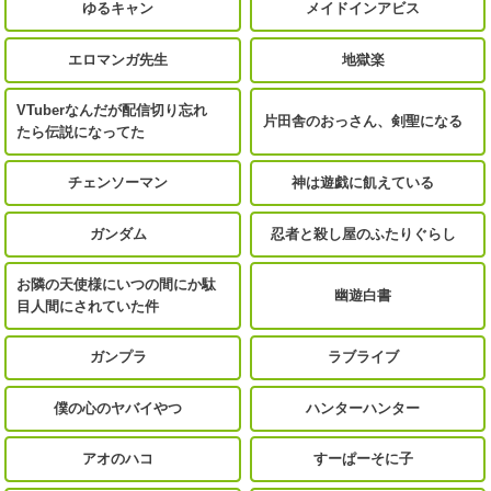
ゆるキャン
メイドインアビス
エロマンガ先生
地獄楽
VTuberなんだが配信切り忘れ
片田舎のおっさん、剣聖になる
たら伝説になってた
チェンソーマン
神は遊戯に飢えている
ガンダム
忍者と殺し屋のふたりぐらし
お隣の天使様にいつの間にか駄
幽遊白書
目人間にされていた件
ガンプラ
ラブライブ
僕の心のヤバイやつ
ハンターハンター
アオのハコ
すーぱーそに子