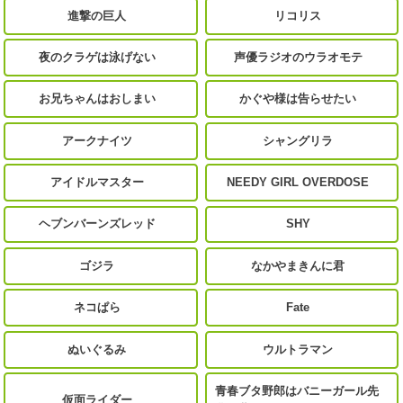
進撃の巨人
リコリス
夜のクラゲは泳げない
声優ラジオのウラオモテ
お兄ちゃんはおしまい
かぐや様は告らせたい
アークナイツ
シャングリラ
アイドルマスター
NEEDY GIRL OVERDOSE
ヘブンバーンズレッド
SHY
ゴジラ
なかやまきんに君
ネコぱら
Fate
ぬいぐるみ
ウルトラマン
青春ブタ野郎はバニーガール先
仮面ライダー