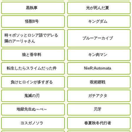
黒執事
光が死んだ夏
怪獣8号
キングダム
時々ボソッとロシア語でデレる
ブルーアーカイブ
隣のアーリャさん
狼と香辛料
キン肉マン
転生したらスライムだった件
NieR:Automata
負けヒロインが多すぎる
呪術廻戦
鬼滅の刃
ガチアクタ
地獄先生ぬ～べ～
刃牙
ヨスガノソラ
春夏秋冬代行者