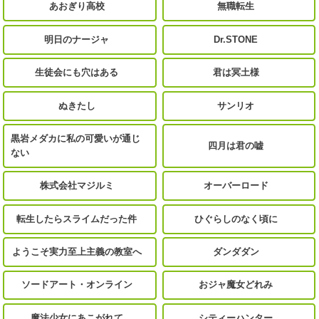
あおぎり高校
無職転生
明日のナージャ
Dr.STONE
生徒会にも穴はある
君は冥土様
ぬきたし
サンリオ
黒岩メダカに私の可愛いが通じ
四月は君の嘘
ない
株式会社マジルミ
オーバーロード
転生したらスライムだった件
ひぐらしのなく頃に
ようこそ実力至上主義の教室へ
ダンダダン
ソードアート・オンライン
おジャ魔女どれみ
魔法少女にあこがれて
シティーハンター