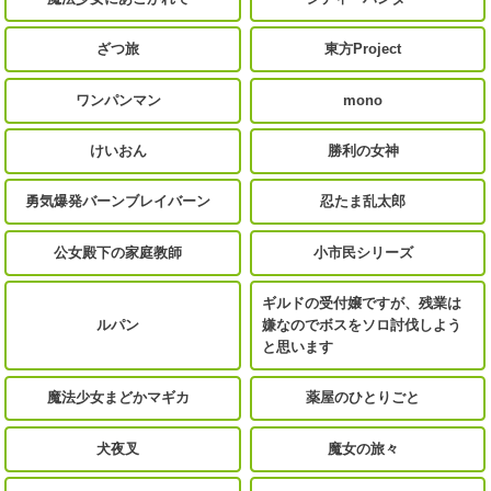
ざつ旅
東方Project
ワンパンマン
mono
けいおん
勝利の女神
勇気爆発バーンブレイバーン
忍たま乱太郎
公女殿下の家庭教師
小市民シリーズ
ギルドの受付嬢ですが、残業は
ルパン
嫌なのでボスをソロ討伐しよう
と思います
魔法少女まどかマギカ
薬屋のひとりごと
犬夜叉
魔女の旅々