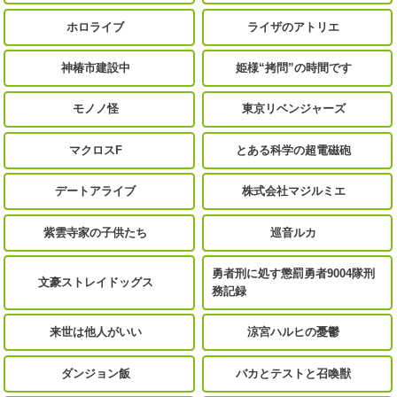
ホロライブ
ライザのアトリエ
神椿市建設中
姫様“拷問”の時間です
モノノ怪
東京リベンジャーズ
マクロスF
とある科学の超電磁砲
デートアライブ
株式会社マジルミエ
紫雲寺家の子供たち
巡音ルカ
勇者刑に処す懲罰勇者9004隊刑
文豪ストレイドッグス
務記録
来世は他人がいい
涼宮ハルヒの憂鬱
ダンジョン飯
バカとテストと召喚獣