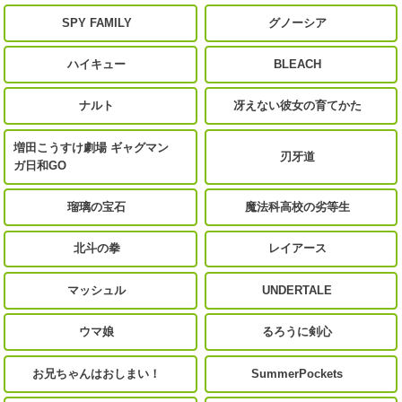
SPY FAMILY
グノーシア
ハイキュー
BLEACH
ナルト
冴えない彼女の育てかた
増田こうすけ劇場 ギャグマン
刃牙道
ガ日和GO
瑠璃の宝石
魔法科高校の劣等生
北斗の拳
レイアース
マッシュル
UNDERTALE
ウマ娘
るろうに剣心
お兄ちゃんはおしまい！
SummerPockets