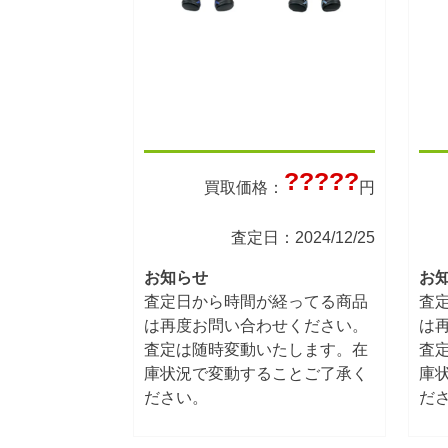
?????
買取価格：
円
査定日：2024/12/25
お知らせ
お
査定日から時間が経ってる商品
査
は再度お問い合わせください。
は
査定は随時変動いたします。在
査
庫状況で変動することご了承く
庫
ださい。
だ