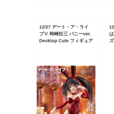
12/27 デート・ア・ライ
1
ブⅤ 時崎狂三 バニーver.
は
Desktop Cute フィギュア
ズv