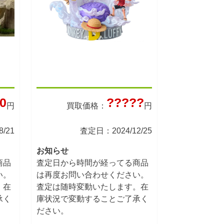
0
?????
円
買取価格：
円
/21
査定日：2024/12/25
お知らせ
商品
査定日から時間が経ってる商品
い。
は再度お問い合わせください。
。在
査定は随時変動いたします。在
承く
庫状況で変動することご了承く
ださい。