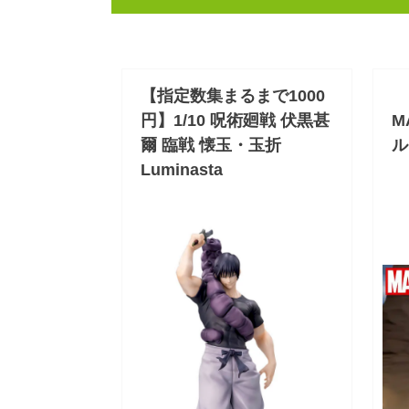
【指定数集まるまで1000
円】1/10 呪術廻戦 伏黒甚
M
爾 臨戦 懐玉・玉折
ル
Luminasta