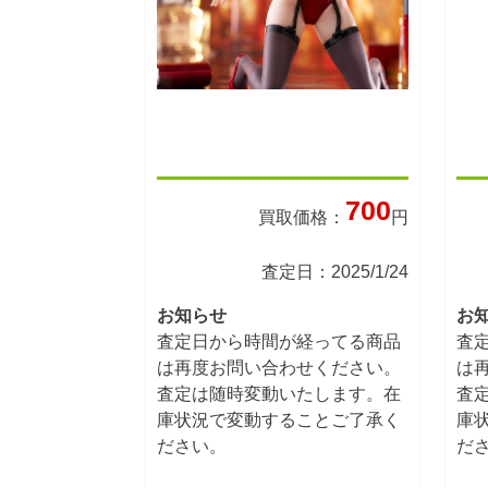
700
買取価格：
円
査定日：2025/1/24
お知らせ
お
査定日から時間が経ってる商品
査
は再度お問い合わせください。
は
査定は随時変動いたします。在
査
庫状況で変動することご了承く
庫
ださい。
だ