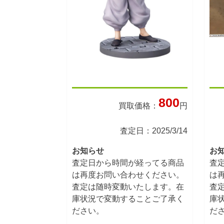
800
買取価格：
円
査定日：2025/3/14
お知らせ
お
査定日から時間が経ってる商品
査
は再度お問い合わせください。
は
査定は随時変動いたします。在
査
庫状況で変動することご了承く
庫
ださい。
だ