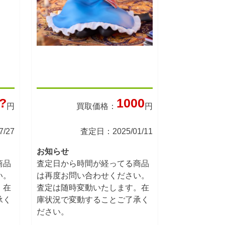
?
1000
円
買取価格：
円
/27
査定日：2025/01/11
お知らせ
商品
査定日から時間が経ってる商品
い。
は再度お問い合わせください。
。在
査定は随時変動いたします。在
承く
庫状況で変動することご了承く
ださい。