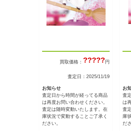
?????
買取価格：
円
査定日：2025/11/19
お知らせ
お
査定日から時間が経ってる商品
査
は再度お問い合わせください。
は
査定は随時変動いたします。在
査
庫状況で変動することご了承く
庫
ださい。
だ