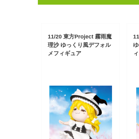
11/20 東方Project 霧雨魔
1
理沙 ゆっくり風デフォル
ゆ
メフィギュア
ィ