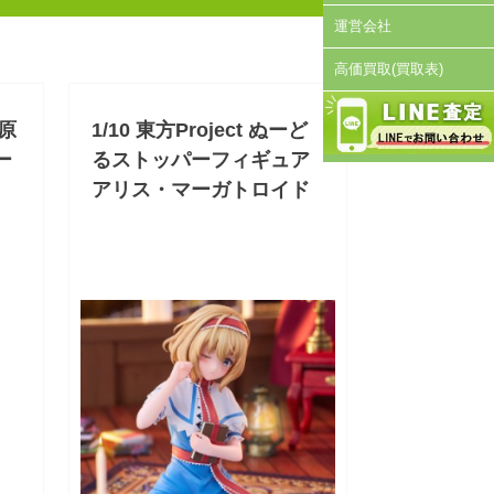
運営会社
高価買取(買取表)
藤原
1/10 東方Project ぬーど
ー
るストッパーフィギュア
アリス・マーガトロイド