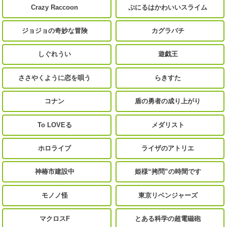
Crazy Raccoon
ぷにるはかわいいスライム
ジョジョの奇妙な冒険
カグラバチ
しぐれうい
遊戯王
ささやくように恋を唄う
らきすた
コナン
盾の勇者の成り上がり
To LOVEる
メダリスト
ホロライブ
ライザのアトリエ
神椿市建設中
姫様“拷問”の時間です
モノノ怪
東京リベンジャーズ
マクロスF
とある科学の超電磁砲