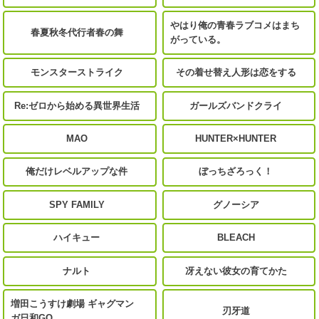
やはり俺の青春ラブコメはまち
春夏秋冬代行者春の舞
がっている。
モンスターストライク
その着せ替え人形は恋をする
Re:ゼロから始める異世界生活
ガールズバンドクライ
MAO
HUNTER×HUNTER
俺だけレベルアップな件
ぼっちざろっく！
SPY FAMILY
グノーシア
ハイキュー
BLEACH
ナルト
冴えない彼女の育てかた
増田こうすけ劇場 ギャグマン
刃牙道
ガ日和GO