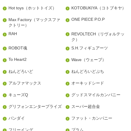
Hot toys（ホットトイズ）
KOTOBUKIYA（コトブキヤ）
ONE PIECE P.O.P
Max Factory（マックスファ
クトリー）
RAH
REVOLTECH（リヴォルテッ
ク）
ROBOT魂
S.H.フィギュアーツ
To Heart2
Wave（ウェーブ）
ねんどろいど
ねんどろいどぷち
アルファマックス
オーキッドシード
キューズQ
グッドスマイルカンパニー
グリフォンエンタープライズ
スーパー超合金
バンダイ
ファット・カンパニー
フリーイング
プラム