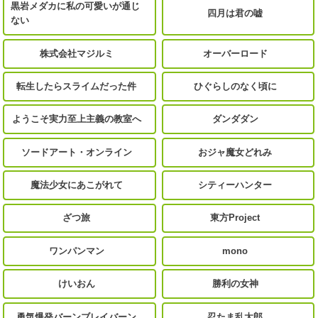
黒岩メダカに私の可愛いが通じ
四月は君の嘘
ない
株式会社マジルミ
オーバーロード
転生したらスライムだった件
ひぐらしのなく頃に
ようこそ実力至上主義の教室へ
ダンダダン
ソードアート・オンライン
おジャ魔女どれみ
魔法少女にあこがれて
シティーハンター
ざつ旅
東方Project
ワンパンマン
mono
けいおん
勝利の女神
勇気爆発バーンブレイバーン
忍たま乱太郎