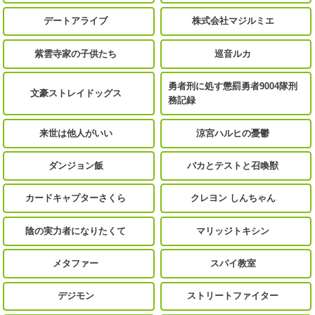
デートアライブ
株式会社マジルミエ
紫雲寺家の子供たち
巡音ルカ
勇者刑に処す懲罰勇者9004隊刑
文豪ストレイドッグス
務記録
来世は他人がいい
涼宮ハルヒの憂鬱
ダンジョン飯
バカとテストと召喚獣
カードキャプターさくら
クレヨン しんちゃん
陰の実力者になりたくて
マリッジトキシン
メタファー
スパイ教室
デジモン
ストリートファイター