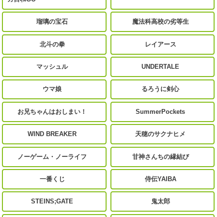
瑠璃の宝石
魔法科高校の劣等生
北斗の拳
レイアース
マッシュル
UNDERTALE
ウマ娘
るろうに剣心
お兄ちゃんはおしまい！
SummerPockets
WIND BREAKER
天穂のサクナヒメ
ノーゲーム・ノーライフ
甘神さんちの縁結び
一番くじ
侍伝YAIBA
STEINS;GATE
鬼太郎