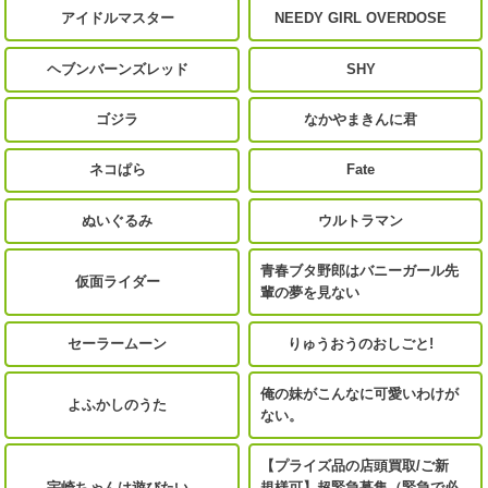
アイドルマスター
NEEDY GIRL OVERDOSE
ヘブンバーンズレッド
SHY
ゴジラ
なかやまきんに君
ネコぱら
Fate
ぬいぐるみ
ウルトラマン
青春ブタ野郎はバニーガール先
仮面ライダー
輩の夢を見ない
セーラームーン
りゅうおうのおしごと!
俺の妹がこんなに可愛いわけが
よふかしのうた
ない。
【プライズ品の店頭買取/ご新
宇崎ちゃんは遊びたい
規様可】超緊急募集（緊急で必