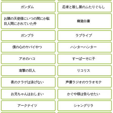
ガンダム
忍者と殺し屋のふたりぐらし
お隣の天使様にいつの間にか駄
幽遊白書
目人間にされていた件
ガンプラ
ラブライブ
僕の心のヤバイやつ
ハンターハンター
アオのハコ
すーぱーそに子
進撃の巨人
リコリス
夜のクラゲは泳げない
声優ラジオのウラオモテ
お兄ちゃんはおしまい
かぐや様は告らせたい
アークナイツ
シャングリラ