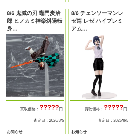
8/6 鬼滅の刃 竈門炭治
8/6 チェンソーマンレ
郎 ヒノカミ神楽斜陽転
ゼ篇 レゼ ハイプレミ
身…
アム…
?????
?????
買取価格：
円
買取価格：
円
査定日：2026/8/5
査定日：2026/8/5
お知らせ
お知らせ