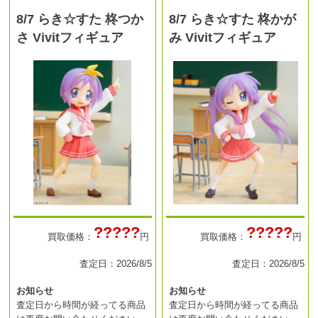
8/7 らき☆すた 柊つか
8/7 らき☆すた 柊かが
さ Vivitフィギュア
み Vivitフィギュア
?????
?????
買取価格：
円
買取価格：
円
査定日：2026/8/5
査定日：2026/8/5
お知らせ
お知らせ
査定日から時間が経ってる商品
査定日から時間が経ってる商品