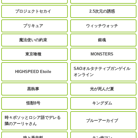
プロジェクトセカイ
2.5次元の誘惑
プリキュア
ウィッチウォッチ
魔法使いの約束
銀魂
東京喰種
MONSTERS
SAOオルタナティブガンゲイル
HIGHSPEED Etoile
オンライン
黒執事
光が死んだ夏
怪獣8号
キングダム
時々ボソッとロシア語でデレる
ブルーアーカイブ
隣のアーリャさん
狼と香辛料
キン肉マン