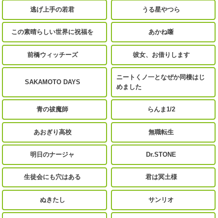
逃げ上手の若君
うる星やつら
この素晴らしい世界に祝福を
あかね噺
前橋ウィッチーズ
彼女、お借りします
ニートくノ一となぜか同棲はじ
SAKAMOTO DAYS
めました
青の祓魔師
らんま1/2
あおぎり高校
無職転生
明日のナージャ
Dr.STONE
生徒会にも穴はある
君は冥土様
ぬきたし
サンリオ