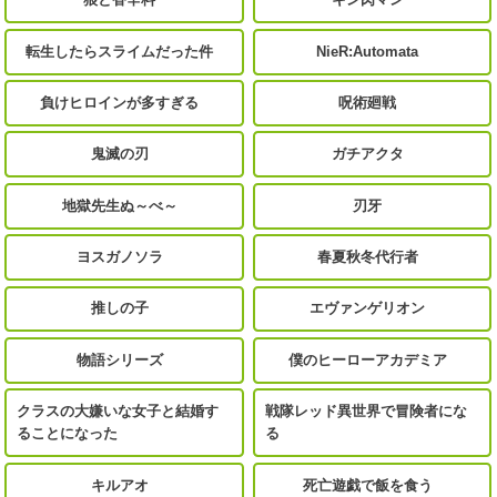
転生したらスライムだった件
NieR:Automata
負けヒロインが多すぎる
呪術廻戦
鬼滅の刃
ガチアクタ
地獄先生ぬ～べ～
刃牙
ヨスガノソラ
春夏秋冬代行者
推しの子
エヴァンゲリオン
物語シリーズ
僕のヒーローアカデミア
クラスの大嫌いな女子と結婚す
戦隊レッド異世界で冒険者にな
ることになった
る
キルアオ
死亡遊戯で飯を食う