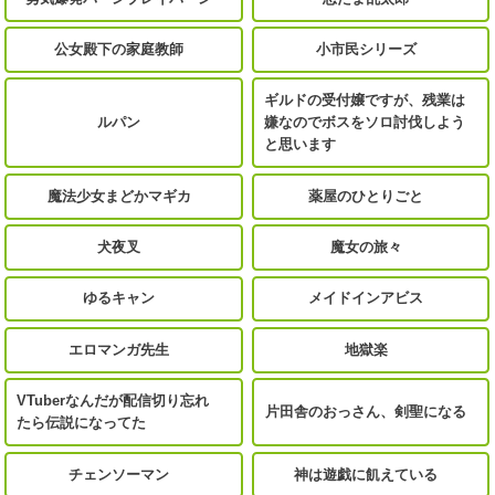
公女殿下の家庭教師
小市民シリーズ
ギルドの受付嬢ですが、残業は
ルパン
嫌なのでボスをソロ討伐しよう
と思います
魔法少女まどかマギカ
薬屋のひとりごと
犬夜叉
魔女の旅々
ゆるキャン
メイドインアビス
エロマンガ先生
地獄楽
VTuberなんだが配信切り忘れ
片田舎のおっさん、剣聖になる
たら伝説になってた
チェンソーマン
神は遊戯に飢えている