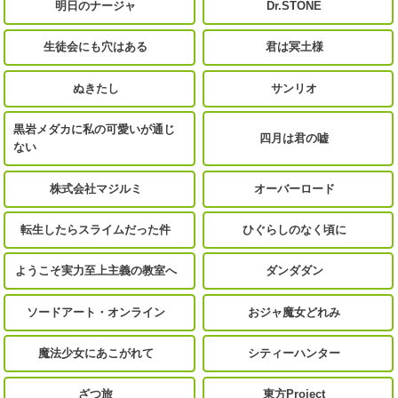
明日のナージャ
Dr.STONE
生徒会にも穴はある
君は冥土様
ぬきたし
サンリオ
黒岩メダカに私の可愛いが通じ
四月は君の嘘
ない
株式会社マジルミ
オーバーロード
転生したらスライムだった件
ひぐらしのなく頃に
ようこそ実力至上主義の教室へ
ダンダダン
ソードアート・オンライン
おジャ魔女どれみ
魔法少女にあこがれて
シティーハンター
ざつ旅
東方Project