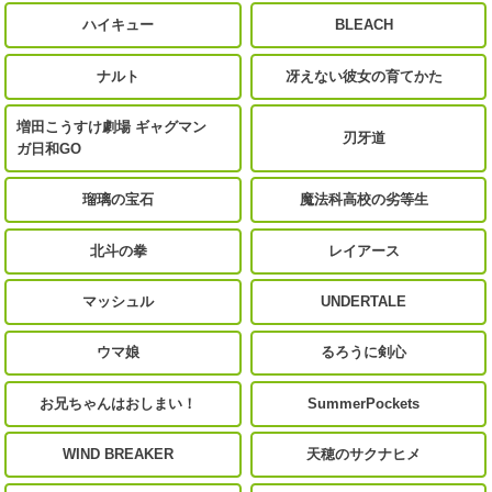
ハイキュー
BLEACH
ナルト
冴えない彼女の育てかた
増田こうすけ劇場 ギャグマン
刃牙道
ガ日和GO
瑠璃の宝石
魔法科高校の劣等生
北斗の拳
レイアース
マッシュル
UNDERTALE
ウマ娘
るろうに剣心
お兄ちゃんはおしまい！
SummerPockets
WIND BREAKER
天穂のサクナヒメ