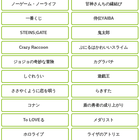
ノーゲーム・ノーライフ
甘神さんちの縁結び
一番くじ
侍伝YAIBA
STEINS;GATE
鬼太郎
Crazy Raccoon
ぷにるはかわいいスライム
ジョジョの奇妙な冒険
カグラバチ
しぐれうい
遊戯王
ささやくように恋を唄う
らきすた
コナン
盾の勇者の成り上がり
To LOVEる
メダリスト
ホロライブ
ライザのアトリエ