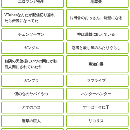
エロマンガ先生
地獄楽
VTuberなんだが配信切り忘れ
片田舎のおっさん、剣聖になる
たら伝説になってた
チェンソーマン
神は遊戯に飢えている
ガンダム
忍者と殺し屋のふたりぐらし
お隣の天使様にいつの間にか駄
幽遊白書
目人間にされていた件
ガンプラ
ラブライブ
僕の心のヤバイやつ
ハンターハンター
アオのハコ
すーぱーそに子
進撃の巨人
リコリス