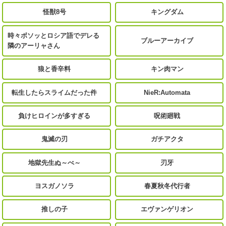
怪獣8号
キングダム
時々ボソッとロシア語でデレる
ブルーアーカイブ
隣のアーリャさん
狼と香辛料
キン肉マン
転生したらスライムだった件
NieR:Automata
負けヒロインが多すぎる
呪術廻戦
鬼滅の刃
ガチアクタ
地獄先生ぬ～べ～
刃牙
ヨスガノソラ
春夏秋冬代行者
推しの子
エヴァンゲリオン