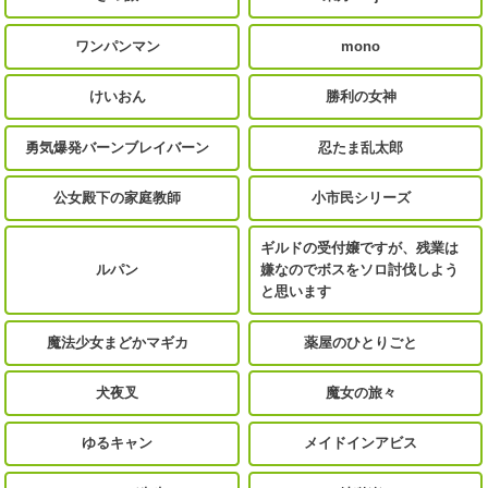
ワンパンマン
mono
けいおん
勝利の女神
勇気爆発バーンブレイバーン
忍たま乱太郎
公女殿下の家庭教師
小市民シリーズ
ギルドの受付嬢ですが、残業は
ルパン
嫌なのでボスをソロ討伐しよう
と思います
魔法少女まどかマギカ
薬屋のひとりごと
犬夜叉
魔女の旅々
ゆるキャン
メイドインアビス