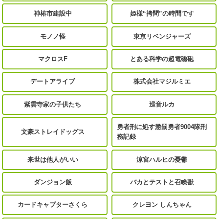
神椿市建設中
姫様“拷問”の時間です
モノノ怪
東京リベンジャーズ
マクロスF
とある科学の超電磁砲
デートアライブ
株式会社マジルミエ
紫雲寺家の子供たち
巡音ルカ
勇者刑に処す懲罰勇者9004隊刑
文豪ストレイドッグス
務記録
来世は他人がいい
涼宮ハルヒの憂鬱
ダンジョン飯
バカとテストと召喚獣
カードキャプターさくら
クレヨン しんちゃん