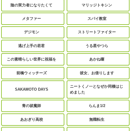
陰の実力者になりたくて
マリッジトキシン
メタファー
スパイ教室
デジモン
ストリートファイター
逃げ上手の若君
うる星やつら
この素晴らしい世界に祝福を
あかね噺
前橋ウィッチーズ
彼女、お借りします
ニートくノ一となぜか同棲はじ
SAKAMOTO DAYS
めました
青の祓魔師
らんま1/2
あおぎり高校
無職転生