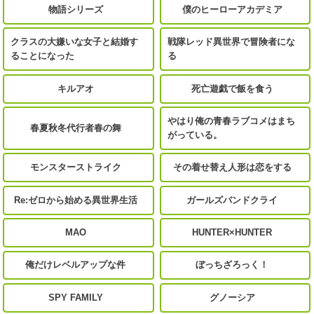
物語シリーズ
僕のヒーローアカデミア
クラスの大嫌いな女子と結婚す
戦隊レッド異世界で冒険者にな
ることになった
る
キルアオ
死亡遊戯で飯を食う
やはり俺の青春ラブコメはまち
春夏秋冬代行者春の舞
がっている。
モンスターストライク
その着せ替え人形は恋をする
Re:ゼロから始める異世界生活
ガールズバンドクライ
MAO
HUNTER×HUNTER
俺だけレベルアップな件
ぼっちざろっく！
SPY FAMILY
グノーシア