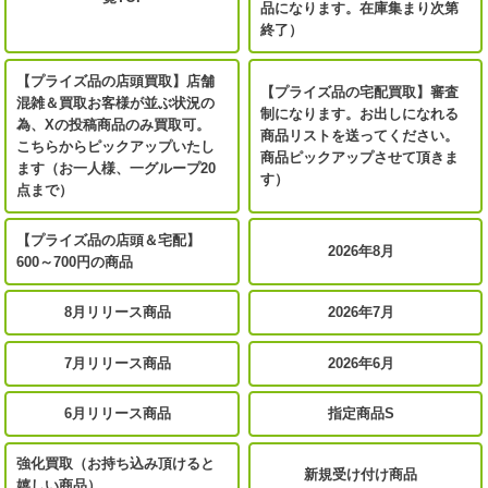
品になります。在庫集まり次第
終了）
【プライズ品の店頭買取】店舗
【プライズ品の宅配買取】審査
混雑＆買取お客様が並ぶ状況の
制になります。お出しになれる
為、Xの投稿商品のみ買取可。
商品リストを送ってください。
こちらからピックアップいたし
商品ピックアップさせて頂きま
ます（お一人様、一グループ20
す）
点まで）
【プライズ品の店頭＆宅配】
2026年8月
600～700円の商品
8月リリース商品
2026年7月
7月リリース商品
2026年6月
6月リリース商品
指定商品S
強化買取（お持ち込み頂けると
新規受け付け商品
嬉しい商品）