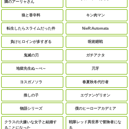
隣のアーリャさん
狼と香辛料
キン肉マン
転生したらスライムだった件
NieR:Automata
負けヒロインが多すぎる
呪術廻戦
鬼滅の刃
ガチアクタ
地獄先生ぬ～べ～
刃牙
ヨスガノソラ
春夏秋冬代行者
推しの子
エヴァンゲリオン
物語シリーズ
僕のヒーローアカデミア
クラスの大嫌いな女子と結婚す
戦隊レッド異世界で冒険者にな
ることになった
る