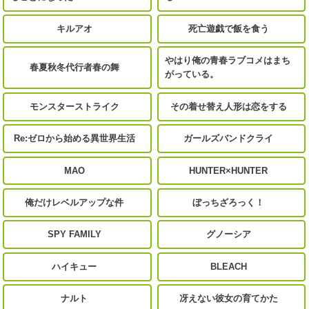
キルアオ
死亡遊戯で飯を食う
やはり俺の青春ラブコメはまち
春夏秋冬代行者春の舞
がっている。
モンスターストライク
その着せ替え人形は恋をする
Re:ゼロから始める異世界生活
ガールズバンドクライ
MAO
HUNTER×HUNTER
俺だけレベルアップな件
ぼっちざろっく！
SPY FAMILY
グノーシア
ハイキュー
BLEACH
ナルト
冴えない彼女の育てかた