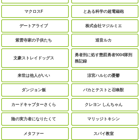
マクロスF
とある科学の超電磁砲
デートアライブ
株式会社マジルミエ
紫雲寺家の子供たち
巡音ルカ
勇者刑に処す懲罰勇者9004隊刑
文豪ストレイドッグス
務記録
来世は他人がいい
涼宮ハルヒの憂鬱
ダンジョン飯
バカとテストと召喚獣
カードキャプターさくら
クレヨン しんちゃん
陰の実力者になりたくて
マリッジトキシン
メタファー
スパイ教室