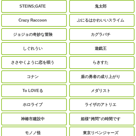
STEINS;GATE
鬼太郎
Crazy Raccoon
ぷにるはかわいいスライム
ジョジョの奇妙な冒険
カグラバチ
しぐれうい
遊戯王
ささやくように恋を唄う
らきすた
コナン
盾の勇者の成り上がり
To LOVEる
メダリスト
ホロライブ
ライザのアトリエ
神椿市建設中
姫様“拷問”の時間です
モノノ怪
東京リベンジャーズ