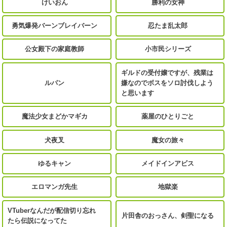
けいおん
勝利の女神
勇気爆発バーンブレイバーン
忍たま乱太郎
公女殿下の家庭教師
小市民シリーズ
ギルドの受付嬢ですが、残業は
ルパン
嫌なのでボスをソロ討伐しよう
と思います
魔法少女まどかマギカ
薬屋のひとりごと
犬夜叉
魔女の旅々
ゆるキャン
メイドインアビス
エロマンガ先生
地獄楽
VTuberなんだが配信切り忘れ
片田舎のおっさん、剣聖になる
たら伝説になってた