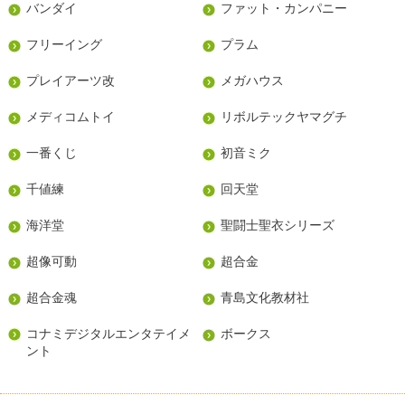
バンダイ
ファット・カンパニー
フリーイング
プラム
プレイアーツ改
メガハウス
メディコムトイ
リボルテックヤマグチ
一番くじ
初音ミク
千値練
回天堂
海洋堂
聖闘士聖衣シリーズ
超像可動
超合金
超合金魂
青島文化教材社
コナミデジタルエンタテイメ
ボークス
ント