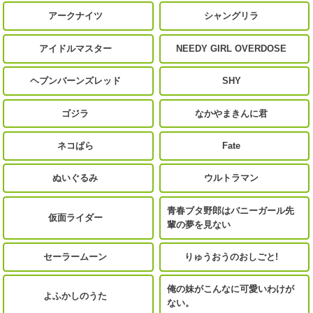
アークナイツ
シャングリラ
アイドルマスター
NEEDY GIRL OVERDOSE
ヘブンバーンズレッド
SHY
ゴジラ
なかやまきんに君
ネコぱら
Fate
ぬいぐるみ
ウルトラマン
青春ブタ野郎はバニーガール先
仮面ライダー
輩の夢を見ない
セーラームーン
りゅうおうのおしごと!
俺の妹がこんなに可愛いわけが
よふかしのうた
ない。