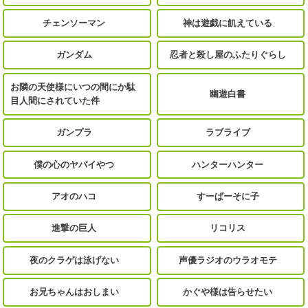
チェンソーマン
神は遊戯に飢えている
ガンダム
忍者と殺し屋のふたりぐらし
お隣の天使様にいつの間にか駄
幽遊白書
目人間にされていた件
ガンプラ
ラブライブ
僕の心のヤバイやつ
ハンターハンター
アオのハコ
すーぱーそに子
進撃の巨人
リコリス
夜のクラゲは泳げない
声優ラジオのウラオモテ
お兄ちゃんはおしまい
かぐや様は告らせたい