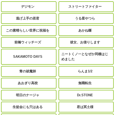
デジモン
ストリートファイター
逃げ上手の若君
うる星やつら
この素晴らしい世界に祝福を
あかね噺
前橋ウィッチーズ
彼女、お借りします
ニートくノ一となぜか同棲はじ
SAKAMOTO DAYS
めました
青の祓魔師
らんま1/2
あおぎり高校
無職転生
明日のナージャ
Dr.STONE
生徒会にも穴はある
君は冥土様