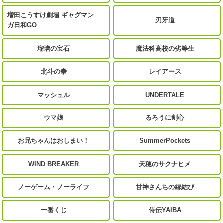
増田こうすけ劇場 ギャグマン
刃牙道
ガ日和GO
瑠璃の宝石
魔法科高校の劣等生
北斗の拳
レイアース
マッシュル
UNDERTALE
ウマ娘
るろうに剣心
お兄ちゃんはおしまい！
SummerPockets
WIND BREAKER
天穂のサクナヒメ
ノーゲーム・ノーライフ
甘神さんちの縁結び
一番くじ
侍伝YAIBA