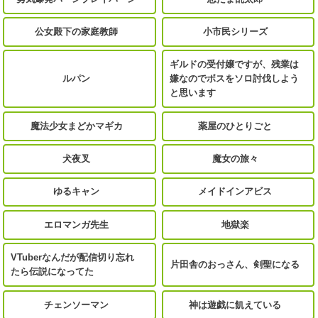
公女殿下の家庭教師
小市民シリーズ
ギルドの受付嬢ですが、残業は
ルパン
嫌なのでボスをソロ討伐しよう
と思います
魔法少女まどかマギカ
薬屋のひとりごと
犬夜叉
魔女の旅々
ゆるキャン
メイドインアビス
エロマンガ先生
地獄楽
VTuberなんだが配信切り忘れ
片田舎のおっさん、剣聖になる
たら伝説になってた
チェンソーマン
神は遊戯に飢えている