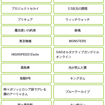
プロジェクトセカイ
2.5次元の誘惑
プリキュア
ウィッチウォッチ
魔法使いの約束
銀魂
東京喰種
MONSTERS
SAOオルタナティブガンゲイル
HIGHSPEED Etoile
オンライン
黒執事
光が死んだ夏
怪獣8号
キングダム
時々ボソッとロシア語でデレる
ブルーアーカイブ
隣のアーリャさん
狼と香辛料
キン肉マン