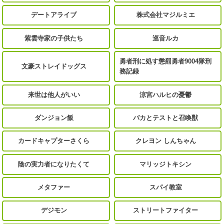
デートアライブ
株式会社マジルミエ
紫雲寺家の子供たち
巡音ルカ
勇者刑に処す懲罰勇者9004隊刑
文豪ストレイドッグス
務記録
来世は他人がいい
涼宮ハルヒの憂鬱
ダンジョン飯
バカとテストと召喚獣
カードキャプターさくら
クレヨン しんちゃん
陰の実力者になりたくて
マリッジトキシン
メタファー
スパイ教室
デジモン
ストリートファイター