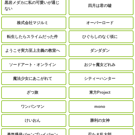
黒岩メダカに私の可愛いが通じ
四月は君の嘘
ない
株式会社マジルミ
オーバーロード
転生したらスライムだった件
ひぐらしのなく頃に
ようこそ実力至上主義の教室へ
ダンダダン
ソードアート・オンライン
おジャ魔女どれみ
魔法少女にあこがれて
シティーハンター
ざつ旅
東方Project
ワンパンマン
mono
けいおん
勝利の女神
勇気爆発バーンブレイバーン
忍たま乱太郎