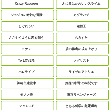
Crazy Raccoon
ぷにるはかわいいスライム
ジョジョの奇妙な冒険
カグラバチ
しぐれうい
遊戯王
ささやくように恋を唄う
らきすた
コナン
盾の勇者の成り上がり
To LOVEる
メダリスト
ホロライブ
ライザのアトリエ
神椿市建設中
姫様“拷問”の時間です
モノノ怪
東京リベンジャーズ
マクロスF
とある科学の超電磁砲