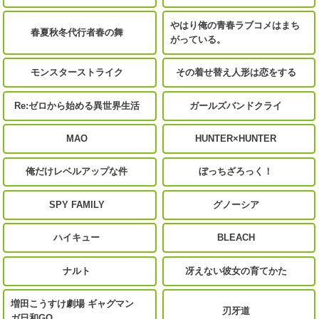
やはり俺の青春ラブコメはまち
春夏秋冬代行者春の舞
がっている。
モンスターストライク
その着せ替え人形は恋をする
Re:ゼロから始める異世界生活
ガールズバンドクライ
MAO
HUNTER×HUNTER
俺だけレベルアップな件
ぼっちざろっく！
SPY FAMILY
グノーシア
ハイキュー
BLEACH
ナルト
冴えない彼女の育てかた
増田こうすけ劇場 ギャグマン
刃牙道
ガ日和GO