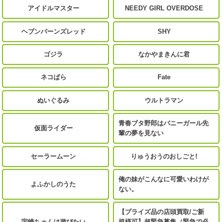
アイドルマスター
NEEDY GIRL OVERDOSE
ヘブンバーンズレッド
SHY
ゴジラ
なかやまきんに君
ネコぱら
Fate
ぬいぐるみ
ウルトラマン
青春ブタ野郎はバニーガール先
仮面ライダー
輩の夢を見ない
セーラームーン
りゅうおうのおしごと!
俺の妹がこんなに可愛いわけが
よふかしのうた
ない。
【プライズ品の店頭買取/ご新
宇崎ちゃんは遊びたい
規様可】超緊急募集（緊急で必