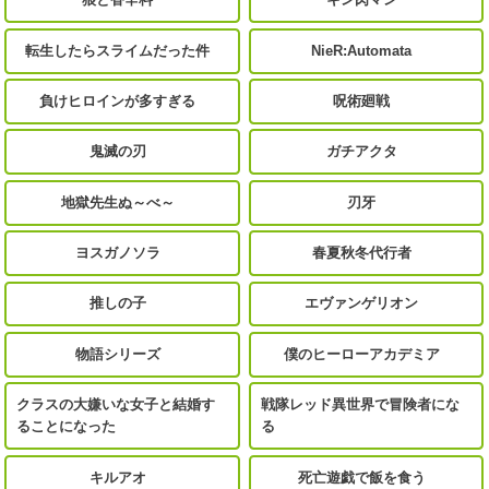
転生したらスライムだった件
NieR:Automata
負けヒロインが多すぎる
呪術廻戦
鬼滅の刃
ガチアクタ
地獄先生ぬ～べ～
刃牙
ヨスガノソラ
春夏秋冬代行者
推しの子
エヴァンゲリオン
物語シリーズ
僕のヒーローアカデミア
クラスの大嫌いな女子と結婚す
戦隊レッド異世界で冒険者にな
ることになった
る
キルアオ
死亡遊戯で飯を食う