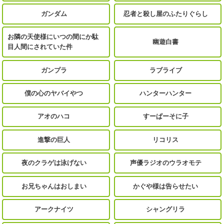
ガンダム
忍者と殺し屋のふたりぐらし
お隣の天使様にいつの間にか駄
幽遊白書
目人間にされていた件
ガンプラ
ラブライブ
僕の心のヤバイやつ
ハンターハンター
アオのハコ
すーぱーそに子
進撃の巨人
リコリス
夜のクラゲは泳げない
声優ラジオのウラオモテ
お兄ちゃんはおしまい
かぐや様は告らせたい
アークナイツ
シャングリラ