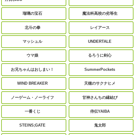
瑠璃の宝石
魔法科高校の劣等生
北斗の拳
レイアース
マッシュル
UNDERTALE
ウマ娘
るろうに剣心
お兄ちゃんはおしまい！
SummerPockets
WIND BREAKER
天穂のサクナヒメ
ノーゲーム・ノーライフ
甘神さんちの縁結び
一番くじ
侍伝YAIBA
STEINS;GATE
鬼太郎