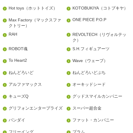
Hot toys（ホットトイズ）
KOTOBUKIYA（コトブキヤ）
ONE PIECE P.O.P
Max Factory（マックスファ
クトリー）
RAH
REVOLTECH（リヴォルテッ
ク）
ROBOT魂
S.H.フィギュアーツ
To Heart2
Wave（ウェーブ）
ねんどろいど
ねんどろいどぷち
アルファマックス
オーキッドシード
キューズQ
グッドスマイルカンパニー
グリフォンエンタープライズ
スーパー超合金
バンダイ
ファット・カンパニー
フリーイング
プラム