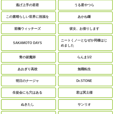
逃げ上手の若君
うる星やつら
この素晴らしい世界に祝福を
あかね噺
前橋ウィッチーズ
彼女、お借りします
ニートくノ一となぜか同棲はじ
SAKAMOTO DAYS
めました
青の祓魔師
らんま1/2
あおぎり高校
無職転生
明日のナージャ
Dr.STONE
生徒会にも穴はある
君は冥土様
ぬきたし
サンリオ