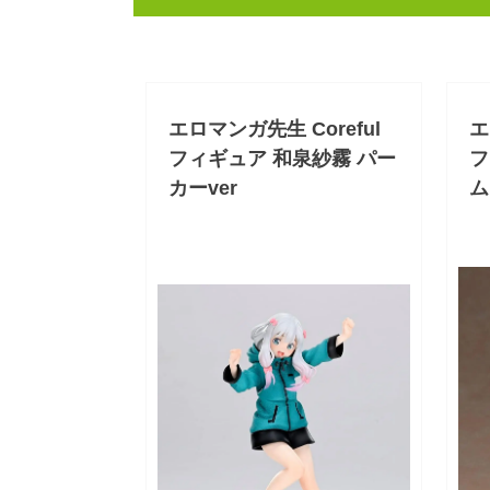
エロマンガ先生 Coreful
エ
フィギュア 和泉紗霧 パー
フ
カーver
ム