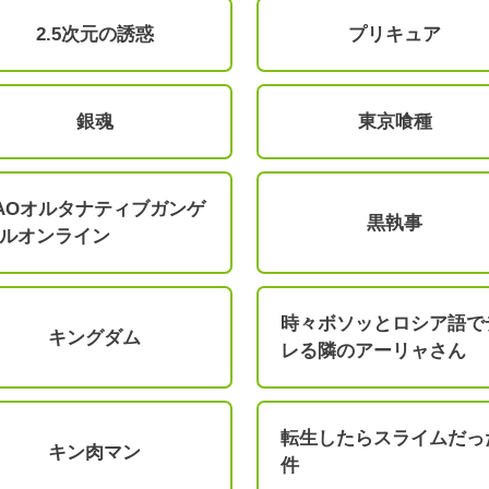
2.5次元の誘惑
プリキュア
銀魂
東京喰種
AOオルタナティブガンゲ
黒執事
ルオンライン
時々ボソッとロシア語で
キングダム
レる隣のアーリャさん
転生したらスライムだっ
キン肉マン
件