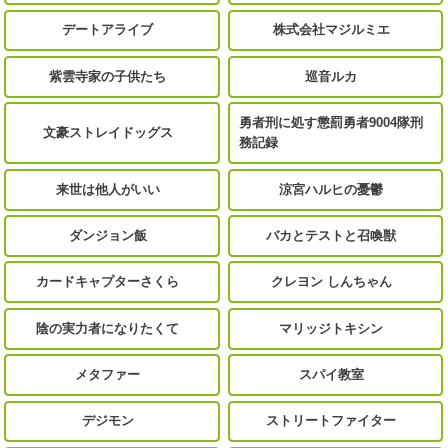
デートアライブ
株式会社マジルミエ
紫雲寺家の子供たち
巡音ルカ
勇者刑に処す懲罰勇者9004隊刑
文豪ストレイドッグス
務記録
来世は他人がいい
涼宮ハルヒの憂鬱
ダンジョン飯
バカとテストと召喚獣
カードキャプターさくら
クレヨン しんちゃん
陰の実力者になりたくて
マリッジトキシン
メタファー
スパイ教室
デジモン
ストリートファイター