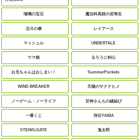
瑠璃の宝石
魔法科高校の劣等生
北斗の拳
レイアース
マッシュル
UNDERTALE
ウマ娘
るろうに剣心
お兄ちゃんはおしまい！
SummerPockets
WIND BREAKER
天穂のサクナヒメ
ノーゲーム・ノーライフ
甘神さんちの縁結び
一番くじ
侍伝YAIBA
STEINS;GATE
鬼太郎