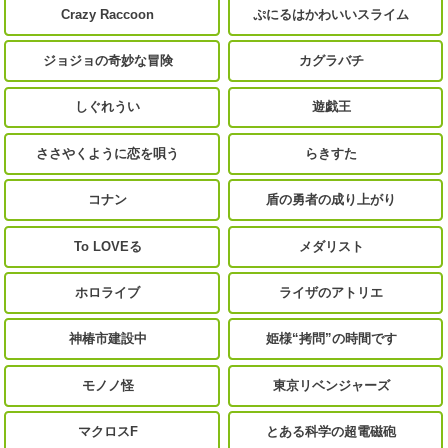
Crazy Raccoon
ぷにるはかわいいスライム
ジョジョの奇妙な冒険
カグラバチ
しぐれうい
遊戯王
ささやくように恋を唄う
らきすた
コナン
盾の勇者の成り上がり
To LOVEる
メダリスト
ホロライブ
ライザのアトリエ
神椿市建設中
姫様“拷問”の時間です
モノノ怪
東京リベンジャーズ
マクロスF
とある科学の超電磁砲