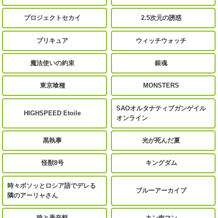
プロジェクトセカイ
2.5次元の誘惑
プリキュア
ウィッチウォッチ
魔法使いの約束
銀魂
東京喰種
MONSTERS
SAOオルタナティブガンゲイル
HIGHSPEED Etoile
オンライン
黒執事
光が死んだ夏
怪獣8号
キングダム
時々ボソッとロシア語でデレる
ブルーアーカイブ
隣のアーリャさん
狼と香辛料
キン肉マン