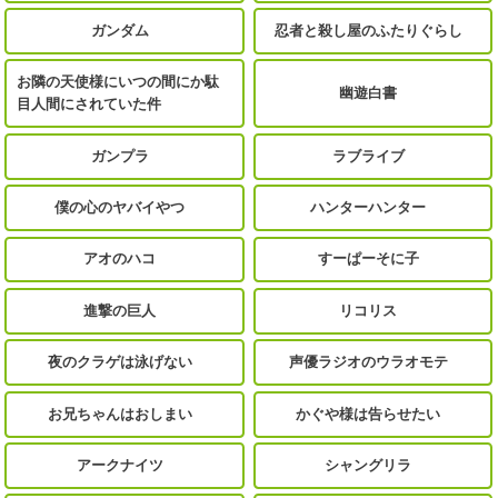
ガンダム
忍者と殺し屋のふたりぐらし
お隣の天使様にいつの間にか駄
幽遊白書
目人間にされていた件
ガンプラ
ラブライブ
僕の心のヤバイやつ
ハンターハンター
アオのハコ
すーぱーそに子
進撃の巨人
リコリス
夜のクラゲは泳げない
声優ラジオのウラオモテ
お兄ちゃんはおしまい
かぐや様は告らせたい
アークナイツ
シャングリラ