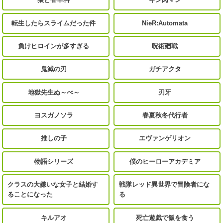
転生したらスライムだった件
NieR:Automata
負けヒロインが多すぎる
呪術廻戦
鬼滅の刃
ガチアクタ
地獄先生ぬ～べ～
刃牙
ヨスガノソラ
春夏秋冬代行者
推しの子
エヴァンゲリオン
物語シリーズ
僕のヒーローアカデミア
クラスの大嫌いな女子と結婚す
戦隊レッド異世界で冒険者にな
ることになった
る
キルアオ
死亡遊戯で飯を食う