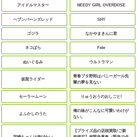
アイドルマスター
NEEDY GIRL OVERDOSE
ヘブンバーンズレッド
SHY
ゴジラ
なかやまきんに君
ネコぱら
Fate
ぬいぐるみ
ウルトラマン
青春ブタ野郎はバニーガール先
仮面ライダー
輩の夢を見ない
セーラームーン
りゅうおうのおしごと!
俺の妹がこんなに可愛いわけが
よふかしのうた
ない。
【プライズ品の店頭買取/ご新
宇崎ちゃんは遊びたい
規様可】超緊急募集（緊急で必