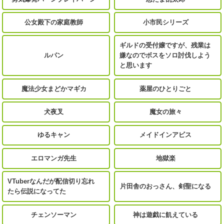
公女殿下の家庭教師
小市民シリーズ
ギルドの受付嬢ですが、残業は
ルパン
嫌なのでボスをソロ討伐しよう
と思います
魔法少女まどかマギカ
薬屋のひとりごと
犬夜叉
魔女の旅々
ゆるキャン
メイドインアビス
エロマンガ先生
地獄楽
VTuberなんだが配信切り忘れ
片田舎のおっさん、剣聖になる
たら伝説になってた
チェンソーマン
神は遊戯に飢えている