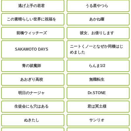
逃げ上手の若君
うる星やつら
この素晴らしい世界に祝福を
あかね噺
前橋ウィッチーズ
彼女、お借りします
ニートくノ一となぜか同棲はじ
SAKAMOTO DAYS
めました
青の祓魔師
らんま1/2
あおぎり高校
無職転生
明日のナージャ
Dr.STONE
生徒会にも穴はある
君は冥土様
ぬきたし
サンリオ