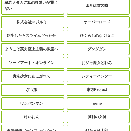
黒岩メダカに私の可愛いが通じ
四月は君の嘘
ない
株式会社マジルミ
オーバーロード
転生したらスライムだった件
ひぐらしのなく頃に
ようこそ実力至上主義の教室へ
ダンダダン
ソードアート・オンライン
おジャ魔女どれみ
魔法少女にあこがれて
シティーハンター
ざつ旅
東方Project
ワンパンマン
mono
けいおん
勝利の女神
勇気爆発バーンブレイバーン
忍たま乱太郎