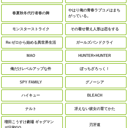
やはり俺の青春ラブコメはまち
春夏秋冬代行者春の舞
がっている。
モンスターストライク
その着せ替え人形は恋をする
Re:ゼロから始める異世界生活
ガールズバンドクライ
MAO
HUNTER×HUNTER
俺だけレベルアップな件
ぼっちざろっく！
SPY FAMILY
グノーシア
ハイキュー
BLEACH
ナルト
冴えない彼女の育てかた
増田こうすけ劇場 ギャグマン
刃牙道
ガ日和GO