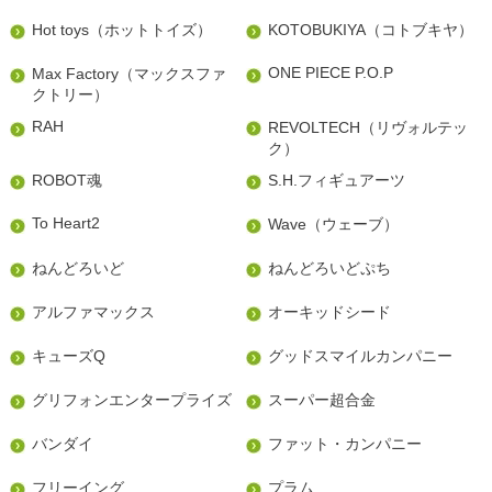
Hot toys（ホットトイズ）
KOTOBUKIYA（コトブキヤ）
ONE PIECE P.O.P
Max Factory（マックスファ
クトリー）
RAH
REVOLTECH（リヴォルテッ
ク）
ROBOT魂
S.H.フィギュアーツ
To Heart2
Wave（ウェーブ）
ねんどろいど
ねんどろいどぷち
アルファマックス
オーキッドシード
キューズQ
グッドスマイルカンパニー
グリフォンエンタープライズ
スーパー超合金
バンダイ
ファット・カンパニー
フリーイング
プラム