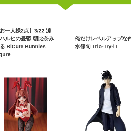
お一人様2点】3/22 涼
ハルヒの憂鬱 朝比奈み
俺だけレベルアップな
る BiCute Bunnies
水篠旬 Trio-Try-iT
gure