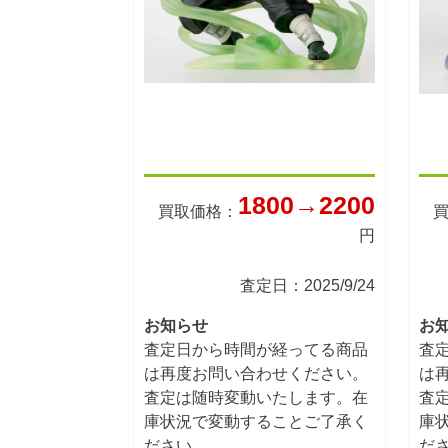
1800→2200
買取価格：
円
査定日：2025/9/24
お知らせ
お
査定日から時間が経ってる商品
査
は再度お問い合わせください。
は
査定は随時変動いたします。在
査
庫状況で変動することご了承く
庫
ださい。
だ