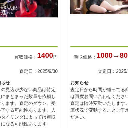
1400
1000→80
買取価格：
円
買取価格：
査定日：2025/9/30
査定日：2025/3
知らせ
お知らせ
荷の見込が少ない商品は特定
査定日から時間が経ってる
人にまとまった数量を依頼し
は再度お問い合わせくださ
おります。査定のダウン、受
査定は随時変動いたします
終了する可能性あります。入
庫状況で変動することご了
のタイミングによっては買取
ださい。
可になる可能性あります。