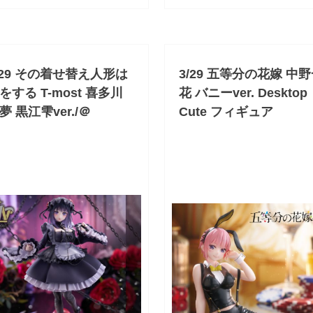
/29 その着せ替え人形は
3/29 五等分の花嫁 中
をする T-most 喜多川
花 バニーver. Desktop
夢 黒江雫ver./＠
Cute フィギュア