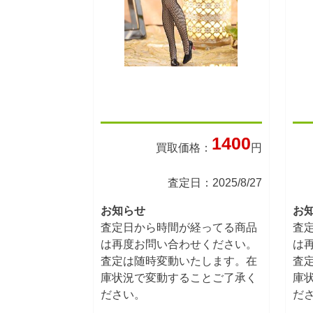
1400
買取価格：
円
査定日：2025/8/27
お知らせ
お
査定日から時間が経ってる商品
査
は再度お問い合わせください。
は
査定は随時変動いたします。在
査
庫状況で変動することご了承く
庫
ださい。
だ