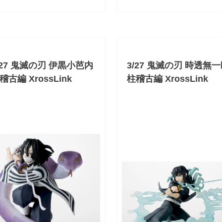
/27 鬼滅の刃 伊黒小芭内
3/27 鬼滅の刃 時透無
稽古編 XrossLink
柱稽古編 XrossLink