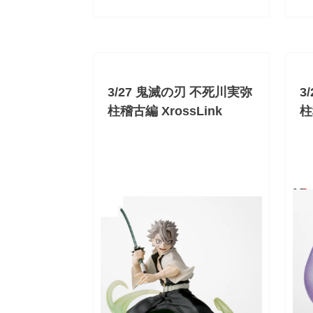
3/27 鬼滅の刃 不死川実弥
3
柱稽古編 XrossLink
柱