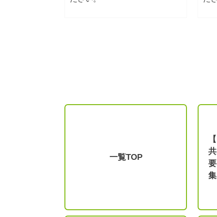
【
共
一覧TOP
要
集