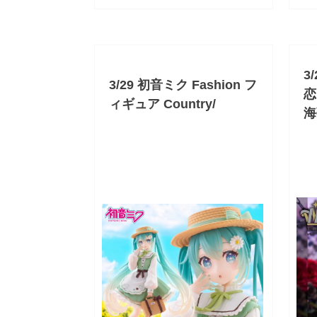
3
3/29 初音ミク Fashion フ
恋
ィギュア Country/
海