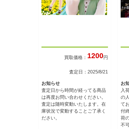
1200
買取価格：
円
査定日：2025/8/21
お知らせ
お
査定日から時間が経ってる商品
入
は再度お問い合わせください。
の
査定は随時変動いたします。在
て
庫状況で変動することご了承く
付
ださい。
荷
不