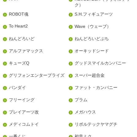
ク）
ROBOT魂
S.H.フィギュアーツ
To Heart2
Wave（ウェーブ）
ねんどろいど
ねんどろいどぷち
アルファマックス
オーキッドシード
キューズQ
グッドスマイルカンパニー
グリフォンエンタープライズ
スーパー超合金
バンダイ
ファット・カンパニー
フリーイング
プラム
プレイアーツ改
メガハウス
メディコムトイ
リボルテックヤマグチ
一番くじ
初音ミク