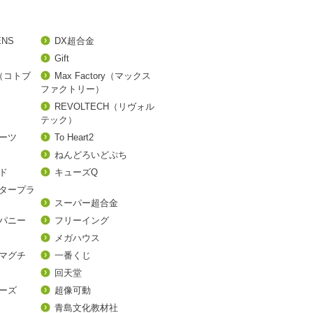
ENS
DX超合金
Gift
A（コトブ
Max Factory（マックス
ファクトリー）
REVOLTECH（リヴォル
テック）
アーツ
To Heart2
ねんどろいどぷち
ド
キューズQ
タープラ
スーパー超合金
パニー
フリーイング
メガハウス
マグチ
一番くじ
回天堂
ーズ
超像可動
青島文化教材社