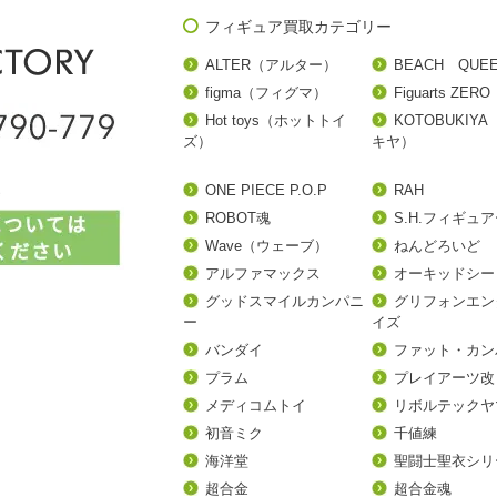
フィギュア買取カテゴリー
ALTER（アルター）
BEACH QUE
figma（フィグマ）
Figuarts ZERO
Hot toys（ホットトイ
KOTOBUKIY
ズ）
キヤ）
ONE PIECE P.O.P
RAH
ROBOT魂
S.H.フィギュ
Wave（ウェーブ）
ねんどろいど
アルファマックス
オーキッドシー
グッドスマイルカンパニ
グリフォンエン
ー
イズ
バンダイ
ファット・カン
プラム
プレイアーツ改
メディコムトイ
リボルテックヤ
初音ミク
千値練
海洋堂
聖闘士聖衣シリ
超合金
超合金魂