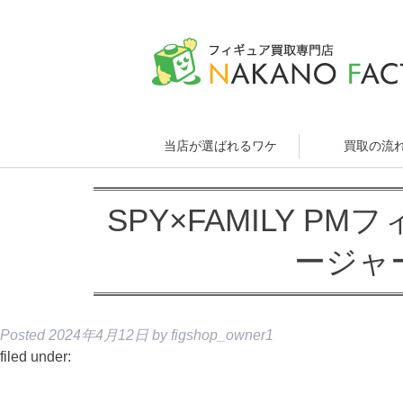
当店が選ばれるワケ
買取の流
SPY×FAMILY P
ージャ
Posted
2024年4月12日
by
figshop_owner1
filed under: