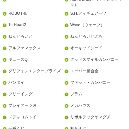
ク）
ROBOT魂
S.H.フィギュアーツ
To Heart2
Wave（ウェーブ）
ねんどろいど
ねんどろいどぷち
アルファマックス
オーキッドシード
キューズQ
グッドスマイルカンパニー
グリフォンエンタープライズ
スーパー超合金
バンダイ
ファット・カンパニー
フリーイング
プラム
プレイアーツ改
メガハウス
メディコムトイ
リボルテックヤマグチ
一番くじ
初音ミク