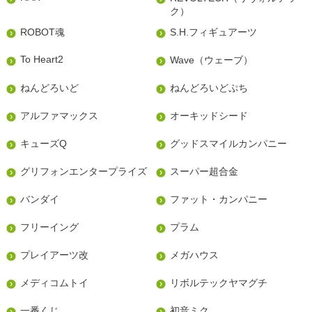
ク）
ROBOT魂
S.H.フィギュアーツ
To Heart2
Wave（ウェーブ）
ねんどろいど
ねんどろいどぷち
アルファマックス
オーキッドシード
キューズQ
グッドスマイルカンパニー
グリフォンエンタープライズ
スーパー超合金
バンダイ
ファット・カンパニー
フリーイング
プラム
プレイアーツ改
メガハウス
メディコムトイ
リボルテックヤマグチ
一番くじ
初音ミク