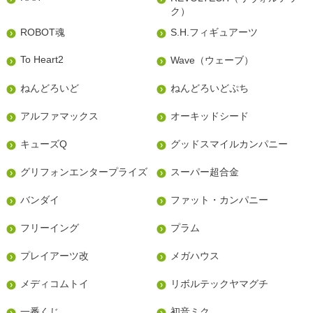
ク）
ROBOT魂
S.H.フィギュアーツ
To Heart2
Wave（ウェーブ）
ねんどろいど
ねんどろいどぷち
アルファマックス
オーキッドシード
キューズQ
グッドスマイルカンパニー
グリフォンエンタープライズ
スーパー超合金
バンダイ
ファット・カンパニー
フリーイング
プラム
プレイアーツ改
メガハウス
メディコムトイ
リボルテックヤマグチ
一番くじ
初音ミク